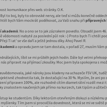
ost komunikace přes web. stránky. O.K.
 Byl to boj, byly to obrovské nervy, ale teď si můžu konečně odd
Chtěl bych Vám mockrát poděkovat, za Vaši snahu při
přípravných
ní akademii
. No a ono se to jak zázrakem povedlo. Obsadil jsem 46. m
avně vědomosti nabyté za poslední půl rok :-) Proto bych Ti chtěl 
i Ti at' se vše daří a ještě jednou díky.
Ahoj Pavel R.
 akademii
a opravdu jsem se tam dostala, v pořadí 27, musím Vám 
ášejících, líbil se mi průběh jejich hodin. Dále byl velmi překvapuj
 nás připravit na přijímací zkoušky. Moc jsem byla spokojena s mož
vědomovala, jaké nároky jsou kladeny na uchazeče FSV UK, tudíž
ektivně zhodnotila tak, že dostačující na 30 %. Myslím, že ani po
ízení připraven 100%, ale rozhodně cítím diametrální rozdíl mezi 
íky znalostem naučených jak přímo na kurzech, tak tipům a užit
stup ke studentům. Díky lektorům otevřeným diskuzi a nízkému 
 myšlenky. Tím jsem si procvičila dovednost, která se mi ve světě 