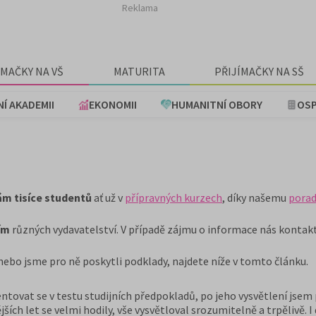
Reklama
ÍMAČKY NA VŠ
MATURITA
PŘIJÍMAČKY NA SŠ
NÍ AKADEMII
EKONOMII
HUMANITNÍ OBORY
OSP
ám tisíce studentů
ať už v
přípravných kurzech
, díky našemu
porad
cím
různých vydavatelství. V případě zájmu o informace nás kontak
 nebo jsme pro ně poskytli podklady, najdete níže v tomto článku.
tovat se v testu studijních předpokladů, po jeho vysvětlení jsem 
ších let se velmi hodily, vše vysvětloval srozumitelně a trpělivě. 