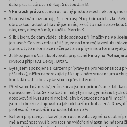
další práci a zároveň děkuji. S úctou Jan M.
V
kurzech práva
oceňuji ochotný přístup všech lektorů, možn
S radostí Vám oznamuji, že jsem uspěl u přijímacích zkoušek!
obrovskou radost a hlavně jsem rád, že už to mám za sebou. 
nás, tedy alespoň mě, naučila. Martin K.
Slíbil jsem, že dám vědět jak dopadnou přijímačky na
Policej
je slušné. Co vím zcela určitě je, že na tom měly zásluhu hl
pomoc tyto informace načerpat a za příjemnou formu výuky. Přej
Jelikož jsem u Vás absolvovala přípravné
kurzy na Policejní
skvělou přípravu. Děkuji. Dita V.
Byla jsem spokojena s kurzem přípravy na profesionalitou předn
přátelský, ničím neodrazující přístup k nám studentům a chuť
kontaktovat s dotazy ke studiu přes internet.
Před samotným zahájením kurzu jsem upřímně ani zdaleka neu
opravdu necítila. Se znalostmi nabytými na gymnáziu bych obj
absolvování kurzu není možné, aby byl student na přijímací ř
jsem do kurzu vstupovala a jak odcházím obohacená. Dnes, d
profesorů, se odvážím ohodnotit na 75 %.
Během přípravných kurzů jsem oceňovala zejména osobní pří
měla možnost využít prostor na vyjádření vlastního názoru či