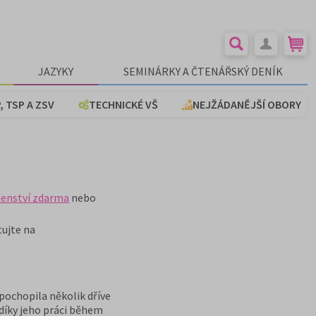
JAZYKY
SEMINÁRKY A ČTENÁŘSKÝ DENÍK
, TSP A ZSV
TECHNICKÉ VŠ
NEJŽÁDANĚJŠÍ OBORY
enství zdarma
nebo
tujte na
pochopila několik dříve
I díky jeho práci během