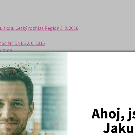
u školu Český rozhlas Region 3. 3. 2016
hod MF DNES 2. 6. 2015
5. 2015
30. 1. 2015
přehled programů a dnů otevřených dveří MF Dnes 16. 1. 2015
2014
F Dnes 22. 4. 2014
e) MF Dnes 22. 4. 2014
Ahoj, 
ed
zde
.
Jaku
rogramů ve stejné příloze (k článku ze 14. 1.) MF Dnes 28. 1. 2014