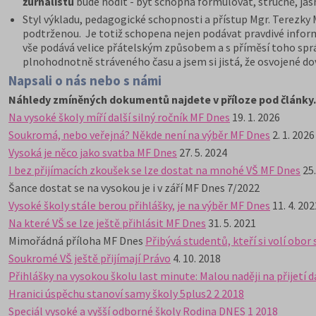
žurnalistů
bude hodit - být schopna formulovat, stručně, jasn
Styl výkladu, pedagogické schopnosti a přístup Mgr. Terezky
podtrženou. Je totiž schopena nejen podávat pravdivé informa
vše podává velice přátelským způsobem a s příměsí toho spr
plnohodnotně stráveného času a jsem si jistá, že osvojené dov
Napsali o nás nebo s námi
Náhledy zmíněných dokumentů najdete v příloze pod články.
Na vysoké školy míří další silný ročník MF Dnes
19. 1. 2026
Soukromá, nebo veřejná? Někde není na výběr MF Dnes
2. 1. 2026
Vysoká je něco jako svatba MF Dnes
27. 5. 2024
I bez přijímacích zkoušek se lze dostat na mnohé VŠ MF Dnes
25.
Šance dostat se na vysokou je i v září MF Dnes 7/2022
Vysoké školy stále berou přihlášky, je na výběr MF Dnes
11. 4. 202
Na které VŠ se lze ještě přihlásit MF Dnes
31. 5. 2021
Mimořádná příloha MF Dnes
Přibývá studentů, kteří si volí obor
Soukromé VŠ ještě přijímají Právo
4. 10. 2018
Přihlášky na vysokou školu last minute: Malou naději na přijetí
Hranici úspěchu stanoví samy školy 5plus2 2 2018
Speciál vysoké a vyšší odborné školy Rodina DNES 1 2018