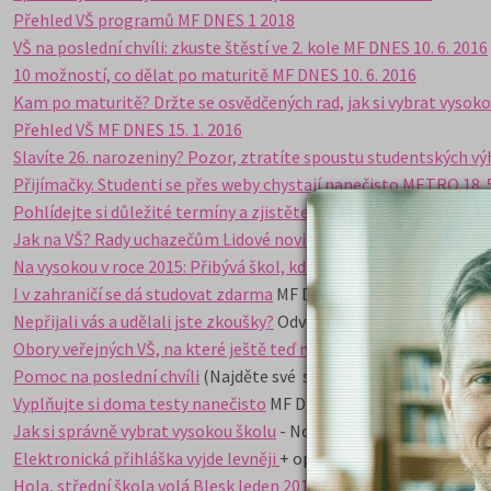
Přehled VŠ programů MF DNES 1 2018
VŠ na poslední chvíli: zkuste štěstí ve 2. kole MF DNES 10. 6. 2016
10 možností, co dělat po maturitě MF DNES 10. 6. 2016
Kam po maturitě? Držte se osvědčených rad, jak si vybrat vysoko
Přehled VŠ MF DNES 15. 1. 2016
Slavíte 26. narozeniny? Pozor, ztratíte spoustu studentských vý
Přijímačky. Studenti se přes weby chystají nanečisto METRO 18. 
Pohlídejte si důležité termíny a zjistěte šanci na přijetí MF Dnes
Jak na VŠ? Rady uchazečům Lidové noviny
27. 1. 2015
Na vysokou v roce 2015: Přibývá škol, kde berou bez přijímaček
+ 
I v zahraničí se dá studovat zdarma
MF Dnes 10. 6. 2014
Nepřijali vás a udělali jste zkoušky?
Odvolejte se MF Dnes 10. 6. 
Obory veřejných VŠ, na které ještě teď můžete podat přihlášku
M
Pomoc na poslední chvíli
(Najděte své slabé stránky a posilujte j
Vyplňujte si doma testy nanečisto
MF Dnes 4. 2. 2014
Jak si správně vybrat vysokou školu
- Novinky.cz 4. 2. 2014, náhl
Elektronická přihláška vyjde levněji
+ oprava chybějících škol a p
Hola, střední škola volá Blesk leden 2014