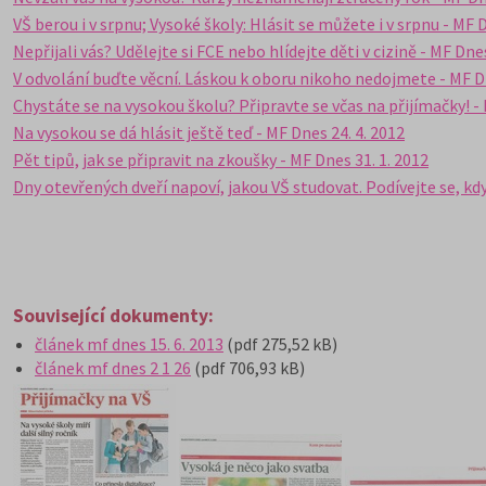
VŠ berou i v srpnu; Vysoké školy: Hlásit se můžete i v srpnu - MF D
Nepřijali vás? Udělejte si FCE nebo hlídejte děti v cizině - MF Dnes
V odvolání buďte věcní. Láskou k oboru nikoho nedojmete - MF Dn
Chystáte se na vysokou školu? Připravte se včas na přijímačky! - 
Na vysokou se dá hlásit ještě teď - MF Dnes 24. 4. 2012
Pět tipů, jak se připravit na zkoušky - MF Dnes 31. 1. 2012
Dny otevřených dveří napoví, jakou VŠ studovat. Podívejte se, kdy
Související dokumenty:
článek mf dnes 15. 6. 2013
(pdf 275,52 kB)
článek mf dnes 2 1 26
(pdf 706,93 kB)