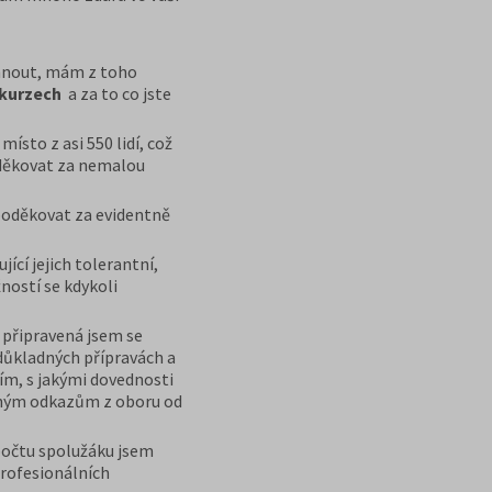
echnout, mám z toho
 kurzech
a za to co jste
ísto z asi 550 lidí, což
poděkovat za nemalou
poděkovat za evidentně
ící jejich tolerantní,
ností se kdykoli
 připravená jsem se
 důkladných přípravách a
tím, s jakými dovednosti
ečným odkazům z oboru od
počtu spolužáku jsem
profesionálních