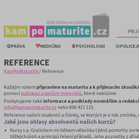
PŘIJ
PRÁVA
MEDICÍNU
PSYCHOLOGII
POLICEJ
REFERENCE
KamPoMaturitě
/ Reference
Každým rokem
připravíme na maturitu a k přijímacím zkoušk
pomocí
publikací a dalších materiálů
, které nabízíme.
Poskytujeme také
informace a podklady novinářům a redak
info@kampomaturite.cz
nebo 606 411 115.
Reference našich studentů a články, ve kterých je o nás zmínka,
Jaké jsou ohlasy absolventů našich kurzů?
Kurzy s p. Grulichem mi během několika týdnů pomohly zorien
těžkých úloh a principů řešení příkladů. Jeho poznatky z dřívěj