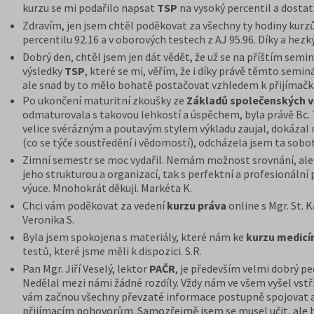
kurzu se mi podařilo napsat
TSP
na vysoký percentil a dostat
Zdravím, jen jsem chtěl poděkovat za všechny ty hodiny kurz
percentilu 92.16 a v oborových testech z AJ 95.96. Díky a hezký
Dobrý den, chtěl jsem jen dát vědět, že už se na příštím semi
výsledky
TSP
, které se mi, věřím, že i díky právě těmto semin
ale snad by to mělo bohatě postačovat vzhledem k přijímačkám
Po ukončení maturitní zkoušky ze
Základů
společenských v
odmaturovala s takovou lehkostí a úspěchem, byla právě Bc. 
velice svérázným a poutavým stylem výkladu zaujal, dokázal 
(co se týče soustředění i vědomostí), odcházela jsem ta sobo
Zimní semestr se moc vydařil. Nemám možnost srovnání, al
jeho strukturou a organizací, tak s perfektní a profesionální
výuce. Mnohokrát děkuji. Markéta K.
Chci vám poděkovat za vedení
kurzu práva
online s Mgr. St. 
Veronika S.
Byla jsem spokojena s materiály, které nám ke
kurzu medicí
testů, které jsme měli k dispozici. S.R.
Pan Mgr. Jiří Veselý, lektor
PAČR
, je především velmi dobrý p
Nedělal mezi námi žádné rozdíly. Vždy nám ve všem vyšel vstří
vám začnou všechny převzaté informace postupně spojovat a n
přijímacím pohovorům. Samozřejmě jsem se musel učit, ale be