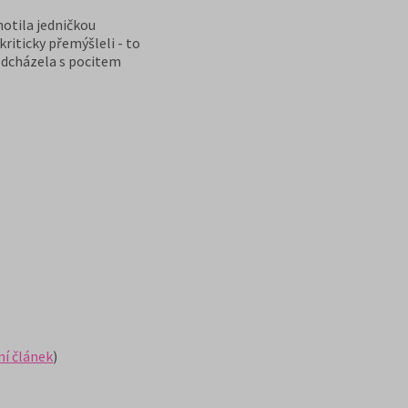
otila jedničkou
riticky přemýšleli - to
odcházela s pocitem
í článek
)