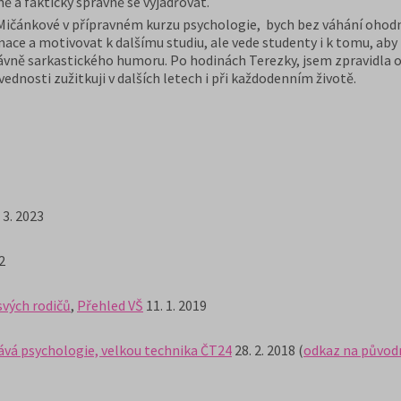
ě a fakticky správně se vyjadřovat.
 Mičánkové v přípravném kurzu psychologie, bych bez váhání ohodn
ce a motivovat k dalšímu studiu, ale vede studenty i k tomu, aby k
ávně sarkastického humoru. Po hodinách Terezky, jsem zpravidla 
ednosti zužitkuji v dalších letech i při každodenním životě.
 3. 2023
2
 svých rodičů
,
Přehled VŠ
11. 1. 2019
 dává psychologie, velkou technika ČT24
28. 2. 2018 (
odkaz na původn