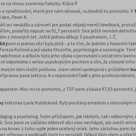
 se na mnou zvolenou fakultu. Klára P.
ů a vysvětlování, které jste nám věnoval, rozhodně to pomohlo. V
 den, Pavel K.
náři asi neukážu a zároveň jen podat nějaký menší feedback, protož
ářům, podařily napsat na 91,7 percentil. Sice ještě nemám definitiv
 z minulých let. Ještě jednou děkuji. S pozdravem, J. Č.
ěd j
sem si jednou věcí byla jistá - a to tím, že jedním z hlavních fa
Tereza Kočová a její výuka filozofie, psychologie a sociologie. T
nadchnout a ačkoliv byla jeho výuka v porovnání s ostatními kant
tní odpoledne s velice uspokojivým pocitem a vím, že získané info
e musím Vám složit poklonu. Jsem velmi spokojená s průběhem
ku
 přípravou pana lektora. A v neposlední řadě s jeho profesionálním
Kappelem. Moc mi to pomohlo, z TSP jsem získala 97,03 percentil, j
ny
lektorka Lucie Kubásková. Byly posílány emailem s obrovský
edagog a psycholog. Svým přístupem, jak lidským, tak i odborným,
c. Sice jsem ze začátku některé věci moc nechápal, ale zvolil vel
a konec z toho vyjde jeden ucelený celek. Jeho zásluhou jsem byl
z přípravy a podkladů bych to nezvládl. Děkuji Vám všem a přeji