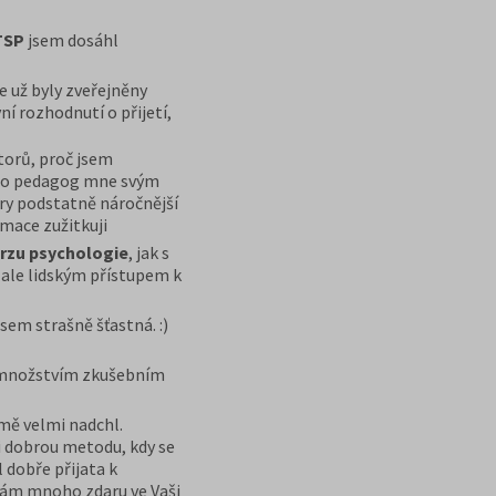
TSP
jsem dosáhl
e už byly zveřejněny
ní rozhodnutí o přijetí,
ktorů, proč jsem
ento pedagog mne svým
ory podstatně náročnější
rmace zužitkuji
rzu psychologie
, jak s
, ale lidským přístupem k
sem strašně šťastná. :)
m množstvím zkušebním
 mě velmi nadchl.
mi dobrou metodu, kdy se
 dobře přijata k
 Vám mnoho zdaru ve Vaši