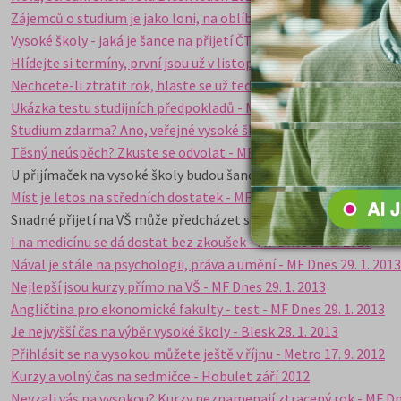
Zájemců o studium je jako loni, na oblíbené obory bude zase náv
Vysoké školy - jaká je šance na přijetí ČT24 Studio 6 víkend 11. 1.
Hlídejte si termíny, první jsou už v listopadu MF Dnes 12. 11. 2013
Nechcete-li ztratit rok, hlaste se už teď do přípravných kurzů k
Ukázka testu studijních předpokladů - MF Dnes 11. 6. 2013
Studium zdarma? Ano, veřejné vysoké školy ještě mají místo - MF
Těsný neúspěch? Zkuste se odvolat - MF Dnes 11. 6. 2013
idnes.c
U přijímaček na vysoké školy budou šance vysoké -
Novinky.cz 27.
Míst je letos na středních dostatek - MF Dnes 5. 2. 2013
Snadné přijetí na VŠ může předcházet snadnému vyhazovu -
Novi
I na medicínu se dá dostat bez zkoušek - MF Dnes 29. 1. 2013
Nával je stále na psychologii, práva a umění - MF Dnes 29. 1. 2013
Nejlepší jsou kurzy přímo na VŠ - MF Dnes 29. 1. 2013
Angličtina pro ekonomické fakulty - test - MF Dnes 29. 1. 2013
Je nejvyšší čas na výběr vysoké školy - Blesk 28. 1. 2013
Přihlásit se na vysokou můžete ještě v říjnu - Metro 17. 9. 2012
Kurzy a volný čas na sedmičce - Hobulet září 2012
Nevzali vás na vysokou? Kurzy neznamenají ztracený rok - MF Dne