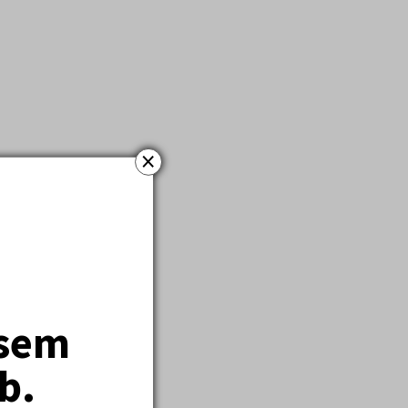
×
jsem
b.