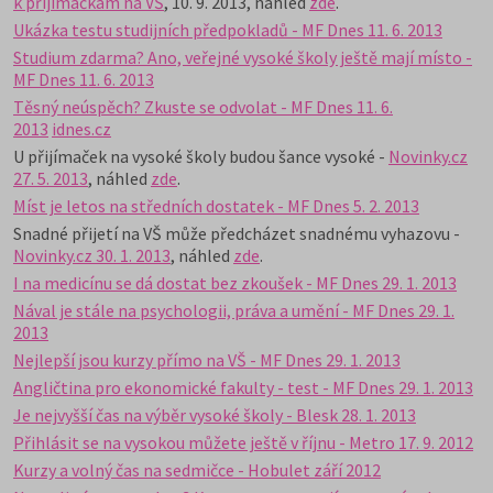
k přijímačkám na VŠ
, 10. 9. 2013, náhled
zde
.
Ukázka testu studijních předpokladů - MF Dnes 11. 6. 2013
Studium zdarma? Ano, veřejné vysoké školy ještě mají místo -
MF Dnes 11. 6. 2013
Těsný neúspěch? Zkuste se odvolat - MF Dnes 11. 6.
2013
idnes.cz
U přijímaček na vysoké školy budou šance vysoké -
Novinky.cz
27. 5. 2013
, náhled
zde
.
Míst je letos na středních dostatek - MF Dnes 5. 2. 2013
Snadné přijetí na VŠ může předcházet snadnému vyhazovu -
Novinky.cz 30. 1. 2013
, náhled
zde
.
I na medicínu se dá dostat bez zkoušek - MF Dnes 29. 1. 2013
Nával je stále na psychologii, práva a umění - MF Dnes 29. 1.
2013
Nejlepší jsou kurzy přímo na VŠ - MF Dnes 29. 1. 2013
Angličtina pro ekonomické fakulty - test - MF Dnes 29. 1. 2013
Je nejvyšší čas na výběr vysoké školy - Blesk 28. 1. 2013
Přihlásit se na vysokou můžete ještě v říjnu - Metro 17. 9. 2012
Kurzy a volný čas na sedmičce - Hobulet září 2012