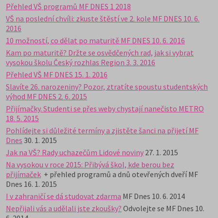
Přehled VŠ programů MF DNES 1 2018
VŠ na poslední chvíli: zkuste štěstí ve 2. kole MF DNES 10. 6.
2016
10 možností, co dělat po maturitě MF DNES 10. 6. 2016
Kam po maturitě? Držte se osvědčených rad, jak si vybrat
vysokou školu Český rozhlas Region 3. 3. 2016
Přehled VŠ MF DNES 15. 1. 2016
Slavíte 26. narozeniny? Pozor, ztratíte spoustu studentských
výhod MF DNES 2. 6. 2015
Přijímačky. Studenti se přes weby chystají nanečisto METRO
18. 5. 2015
Pohlídejte si důležité termíny a zjistěte šanci na přijetí MF
Dnes
30. 1. 2015
Jak na VŠ? Rady uchazečům Lidové noviny
27. 1. 2015
Na vysokou v roce 2015: Přibývá škol, kde berou bez
přijímaček
+ přehled programů a dnů otevřených dveří MF
Dnes 16. 1. 2015
I v zahraničí se dá studovat zdarma
MF Dnes 10. 6. 2014
Nepřijali vás a udělali jste zkoušky?
Odvolejte se MF Dnes 10.