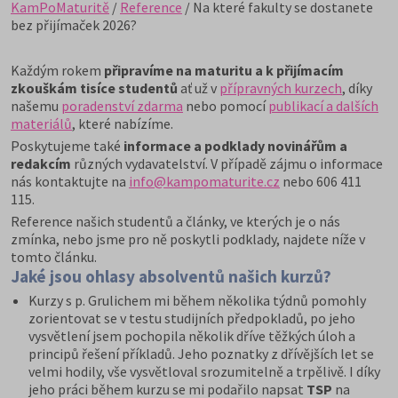
KamPoMaturitě
/
Reference
/ Na které fakulty se dostanete
bez přijímaček 2026?
Každým rokem
připravíme na maturitu a k přijímacím
zkouškám tisíce studentů
ať už v
přípravných kurzech
, díky
našemu
poradenství zdarma
nebo pomocí
publikací a dalších
materiálů
, které nabízíme.
Poskytujeme také
informace a podklady novinářům a
redakcím
různých vydavatelství. V případě zájmu o informace
nás kontaktujte na
info@kampomaturite.cz
nebo 606 411
115.
Reference našich studentů a články, ve kterých je o nás
zmínka, nebo jsme pro ně poskytli podklady, najdete níže v
tomto článku.
Jaké jsou ohlasy absolventů našich kurzů?
Kurzy s p. Grulichem mi během několika týdnů pomohly
zorientovat se v testu studijních předpokladů, po jeho
vysvětlení jsem pochopila několik dříve těžkých úloh a
principů řešení příkladů. Jeho poznatky z dřívějších let se
velmi hodily, vše vysvětloval srozumitelně a trpělivě. I díky
jeho práci během kurzu se mi podařilo napsat
TSP
na