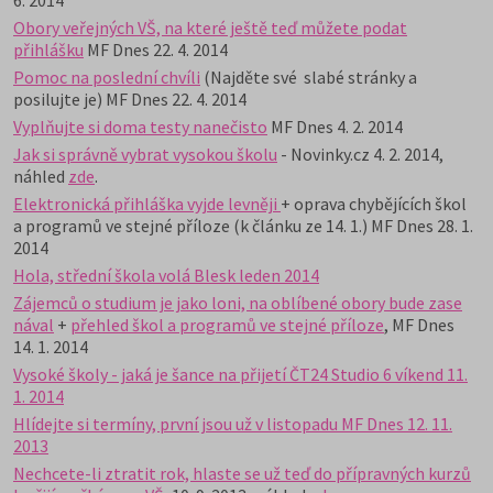
6. 2014
Obory veřejných VŠ, na které ještě teď můžete podat
přihlášku
MF Dnes 22. 4. 2014
Pomoc na poslední chvíli
(Najděte své slabé stránky a
posilujte je) MF Dnes 22. 4. 2014
Vyplňujte si doma testy nanečisto
MF Dnes 4. 2. 2014
Jak si správně vybrat vysokou školu
- Novinky.cz 4. 2. 2014,
náhled
zde
.
Elektronická přihláška vyjde levněji
+ oprava chybějících škol
a programů ve stejné příloze (k článku ze 14. 1.) MF Dnes 28. 1.
2014
Hola, střední škola volá Blesk leden 2014
Zájemců o studium je jako loni, na oblíbené obory bude zase
nával
+
přehled škol a programů ve stejné příloze
, MF Dnes
14. 1. 2014
Vysoké školy - jaká je šance na přijetí ČT24 Studio 6 víkend 11.
1. 2014
Hlídejte si termíny, první jsou už v listopadu MF Dnes 12. 11.
2013
Nechcete-li ztratit rok, hlaste se už teď do přípravných kurzů