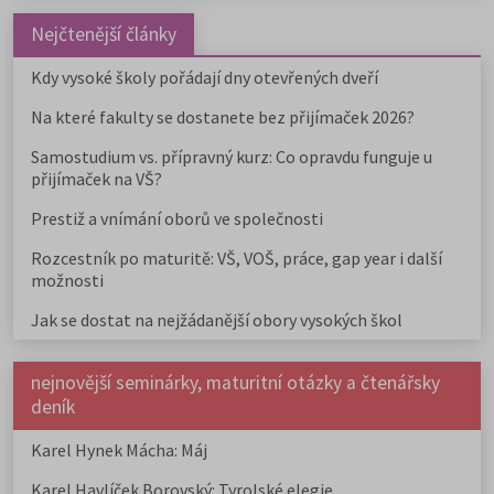
Nejčtenější články
Kdy vysoké školy pořádají dny otevřených dveří
Na které fakulty se dostanete bez přijímaček 2026?
Samostudium vs. přípravný kurz: Co opravdu funguje u
přijímaček na VŠ?
Prestiž a vnímání oborů ve společnosti
Rozcestník po maturitě: VŠ, VOŠ, práce, gap year i další
možnosti
Jak se dostat na nejžádanější obory vysokých škol
nejnovější seminárky, maturitní otázky a čtenářsky
deník
Karel Hynek Mácha: Máj
Karel Havlíček Borovský: Tyrolské elegie