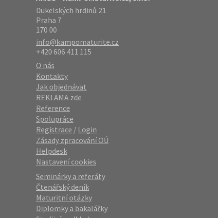
Dukelských hrdinů 21
Praha 7
170 00
info@kampomaturite.cz
+420 606 411 115
O nás
Kontakty
Jak objednávat
REKLAMA zde
Reference
Spolupráce
Registrace
/
Login
Zásady zpracování OÚ
Helpdesk
Nastavení cookies
Seminárky a referáty
Čtenářský deník
Maturitní otázky
Diplomky a bakalářky