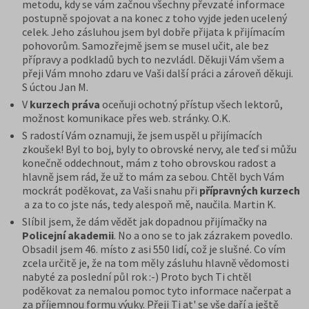
metodu, kdy se vám začnou všechny převzaté informace
postupně spojovat a na konec z toho vyjde jeden ucelený
celek. Jeho zásluhou jsem byl dobře přijata k přijímacím
pohovorům. Samozřejmě jsem se musel učit, ale bez
přípravy a podkladů bych to nezvládl. Děkuji Vám všem a
přeji Vám mnoho zdaru ve Vaši další práci a zároveň děkuji.
S úctou Jan M.
V
kurzech práva
oceňuji ochotný přístup všech lektorů,
možnost komunikace přes web. stránky. O.K.
S radostí Vám oznamuji, že jsem uspěl u přijímacích
zkoušek! Byl to boj, byly to obrovské nervy, ale teď si můžu
konečně oddechnout, mám z toho obrovskou radost a
hlavně jsem rád, že už to mám za sebou. Chtěl bych Vám
mockrát poděkovat, za Vaši snahu při
přípravných kurzech
a za to co jste nás, tedy alespoň mě, naučila. Martin K.
Slíbil jsem, že dám vědět jak dopadnou přijímačky na
Policejní akademii
. No a ono se to jak zázrakem povedlo.
Obsadil jsem 46. místo z asi 550 lidí, což je slušné. Co vím
zcela určitě je, že na tom měly zásluhu hlavně vědomosti
nabyté za poslední půl rok :-) Proto bych Ti chtěl
poděkovat za nemalou pomoc tyto informace načerpat a
za příjemnou formu výuky. Přeji Ti at' se vše daří a ještě