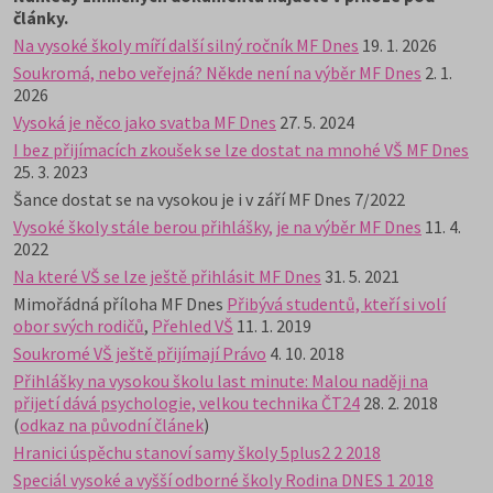
články.
Na vysoké školy míří další silný ročník MF Dnes
19. 1. 2026
Soukromá, nebo veřejná? Někde není na výběr MF Dnes
2. 1.
2026
Vysoká je něco jako svatba MF Dnes
27. 5. 2024
I bez přijímacích zkoušek se lze dostat na mnohé VŠ MF Dnes
25. 3. 2023
Šance dostat se na vysokou je i v září MF Dnes 7/2022
Vysoké školy stále berou přihlášky, je na výběr MF Dnes
11. 4.
2022
Na které VŠ se lze ještě přihlásit MF Dnes
31. 5. 2021
Mimořádná příloha MF Dnes
Přibývá studentů, kteří si volí
obor svých rodičů
,
Přehled VŠ
11. 1. 2019
Soukromé VŠ ještě přijímají Právo
4. 10. 2018
Přihlášky na vysokou školu last minute: Malou naději na
přijetí dává psychologie, velkou technika ČT24
28. 2. 2018
(
odkaz na původní článek
)
Hranici úspěchu stanoví samy školy 5plus2 2 2018
Speciál vysoké a vyšší odborné školy Rodina DNES 1 2018