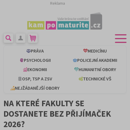
Reklama
PRÁVA
MEDICÍNU
PSYCHOLOGII
POLICEJNÍ AKADEMII
EKONOMII
HUMANITNÍ OBORY
OSP, TSP A ZSV
TECHNICKÉ VŠ
NEJŽÁDANĚJŠÍ OBORY
NA KTERÉ FAKULTY SE
DOSTANETE BEZ PŘIJÍMAČEK
2026?