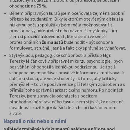
a užitečným odkazům z oboru od profesorů, se odvážím
ohodnotit na 75 %.
Během přípravných kurzů jsem oceňovala zejména osobní
přístup ke studentům. Díky lektorům otevřeným diskuzi a
nízkému počtu spolužáku jsem měla možnost využít
prostor na vyjádření vlastního názoru či myšlenky. Tím
jsem si procvičila dovednost, která se mi ve světě
profesionálních
žurnalistů
bude hodit - být schopna
formulovat, stručně, jasně a fakticky správně se vyjadřovat.
Styl výkladu, pedagogické schopnosti a přístup Mgr.
Terezky Mičánkové v přípravném kurzu psychologie, bych
bez váhání ohodnotila jedničkou podtrženou. Je totiž
schopena nejen podávat pravdivé informace a motivovat k
dalšímu studiu, ale vede studenty i k tomu, aby kriticky
přemýšleli - to vše podává velice přátelským způsobem a s
příměsí toho správně sarkastického humoru. Po hodinách
Terezky, jsem zpravidla odcházela s pocitem
plnohodnotně stráveného času a jsem si jistá, že osvojené
dovednosti zužitkuji v dalších letech i při každodenním
životě.
Napsali o nás nebo s námi
Náhledy zmíněných dokumentů najdete v příloze pod