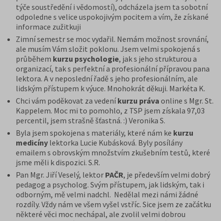
týče soustředění i vědomostí), odcházela jsem ta sobotní
odpoledne s velice uspokojivým pocitem a vím, že získané
informace zužitkuji
Zimní semestr se moc vydařil. Nemám možnost srovnání,
ale musím Vám složit poklonu. Jsem velmi spokojená s
průběhem
kurzu psychologie
, jak s jeho strukturou a
organizací, tak s perfektní a profesionální přípravou pana
lektora. A v neposlední řadě s jeho profesionálním, ale
lidským přístupem k výuce. Mnohokrát děkuji. Markéta K.
Chci vám poděkovat za vedení
kurzu práva
online s Mgr. St.
Kappelem. Moc mi to pomohlo, z TSP jsem získala 97,03
percentil, jsem strašně šťastná. :) Veronika S.
Byla jsem spokojena s materiály, které nám ke
kurzu
medicíny
lektorka Lucie Kubásková. Byly posílány
emailem s obrovským množstvím zkušebním testů, které
jsme měli k dispozici. S.R.
Pan Mgr. Jiří Veselý, lektor
PAČR
, je především velmi dobrý
pedagog a psycholog. Svým přístupem, jak lidským, tak i
odborným, mě velmi nadchl. Nedělal mezi námi žádné
rozdíly. Vždy nám ve všem vyšel vstříc. Sice jsem ze začátku
některé věci moc nechápal, ale zvolil velmi dobrou