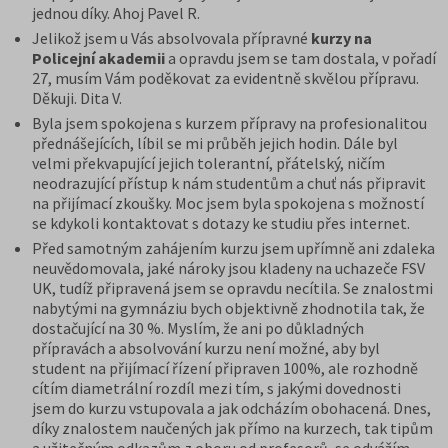
jednou díky.
Ahoj Pavel R.
Jelikož jsem u Vás absolvovala přípravné
kurzy na
Policejní akademii
a opravdu jsem se tam dostala, v pořadí
27, musím Vám poděkovat za evidentně skvělou přípravu.
Děkuji. Dita V.
Byla jsem spokojena s kurzem přípravy na profesionalitou
přednášejících, líbil se mi průběh jejich hodin. Dále byl
velmi překvapující jejich tolerantní, přátelský, ničím
neodrazující přístup k nám studentům a chuť nás připravit
na přijímací zkoušky. Moc jsem byla spokojena s možností
se kdykoli kontaktovat s dotazy ke studiu přes internet.
Před samotným zahájením kurzu jsem upřímně ani zdaleka
neuvědomovala, jaké nároky jsou kladeny na uchazeče FSV
UK, tudíž připravená jsem se opravdu necítila. Se znalostmi
nabytými na gymnáziu bych objektivně zhodnotila tak, že
dostačující na 30 %. Myslím, že ani po důkladných
přípravách a absolvování kurzu není možné, aby byl
student na přijímací řízení připraven 100%, ale rozhodně
cítím diametrální rozdíl mezi tím, s jakými dovednosti
jsem do kurzu vstupovala a jak odcházím obohacená. Dnes,
díky znalostem naučených jak přímo na kurzech, tak tipům