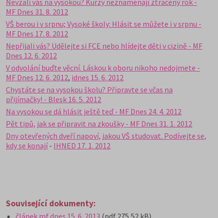
Nevzali vás na vysokou? Kurzy neznamenají ztracený rok -
MF Dnes 31. 8. 2012
VŠ berou i v srpnu; Vysoké školy: Hlásit se můžete i v srpnu -
MF Dnes 17. 8. 2012
Nepřijali vás? Udělejte si FCE nebo hlídejte děti v cizině - MF
Dnes 12. 6. 2012
V odvolání buďte věcní. Láskou k oboru nikoho nedojmete -
MF Dnes 12. 6. 2012
,
idnes 15. 6. 2012
Chystáte se na vysokou školu? Připravte se včas na
přijímačky! - Blesk 16. 5. 2012
Na vysokou se dá hlásit ještě teď - MF Dnes 24. 4. 2012
Pět tipů, jak se připravit na zkoušky - MF Dnes 31. 1. 2012
Dny otevřených dveří napoví, jakou VŠ studovat. Podívejte se,
kdy se konají
-
IHNED 17. 1. 2012
Související dokumenty:
článek mf dnes 15. 6. 2013
(pdf 275,52 kB)