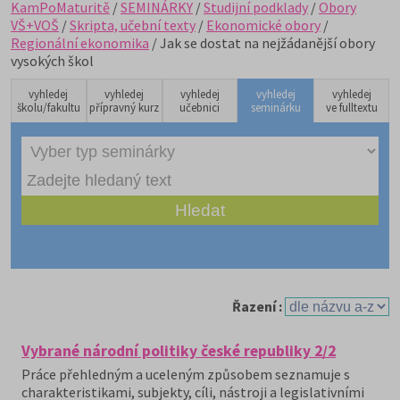
KamPoMaturitě
/
SEMINÁRKY
/
Studijní podklady
/
Obory
VŠ+VOŠ
/
Skripta, učební texty
/
Ekonomické obory
/
Regionální ekonomika
/ Jak se dostat na nejžádanější obory
vysokých škol
vyhledej
vyhledej
vyhledej
vyhledej
vyhledej
školu/fakultu
přípravný kurz
učebnici
seminárku
ve fulltextu
Řazení :
Vybrané národní politiky české republiky 2/2
Práce přehledným a uceleným způsobem seznamuje s
charakteristikami, subjekty, cíli, nástroji a legislativními