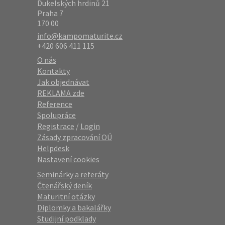
Dukelských hrdinů 21
Praha 7
170 00
info@kampomaturite.cz
+420 606 411 115
O nás
Kontakty
Jak objednávat
REKLAMA zde
Reference
Spolupráce
Registrace
/
Login
Zásady zpracování OÚ
Helpdesk
Nastavení cookies
Seminárky a referáty
Čtenářský deník
Maturitní otázky
Diplomky a bakalářky
Studijní podklady