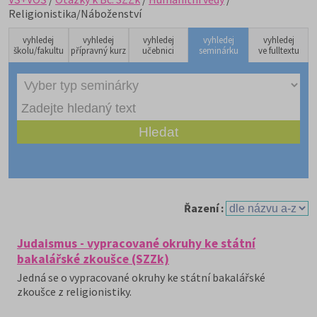
Religionistika/Náboženství
vyhledej
vyhledej
vyhledej
vyhledej
vyhledej
školu/fakultu
přípravný kurz
učebnici
seminárku
ve fulltextu
Řazení :
Judaismus - vypracované okruhy ke státní
bakalářské zkoušce (SZZk)
Jedná se o vypracované okruhy ke státní bakalářské
zkoušce z religionistiky.