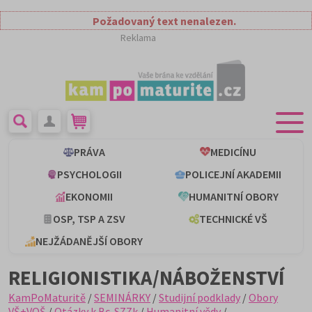
Požadovaný text nenalezen.
Reklama
PRÁVA
MEDICÍNU
PSYCHOLOGII
POLICEJNÍ AKADEMII
EKONOMII
HUMANITNÍ OBORY
OSP, TSP A ZSV
TECHNICKÉ VŠ
NEJŽÁDANĚJŠÍ OBORY
RELIGIONISTIKA/NÁBOŽENSTVÍ
KamPoMaturitě
/
SEMINÁRKY
/
Studijní podklady
/
Obory
VŠ+VOŠ
/
Otázky k Bc. SZZk
/
Humanitní vědy
/