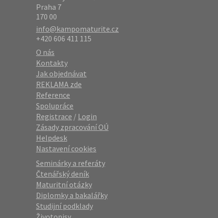
Praha 7
170 00
info@kampomaturite.cz
+420 606 411 115
O nás
Kontakty
Jak objednávat
REKLAMA zde
Reference
Spolupráce
Registrace
/
Login
Zásady zpracování OÚ
Helpdesk
Nastavení cookies
Seminárky a referáty
Čtenářský deník
Maturitní otázky
Diplomky a bakalářky
Studijní podklady
Životopisy