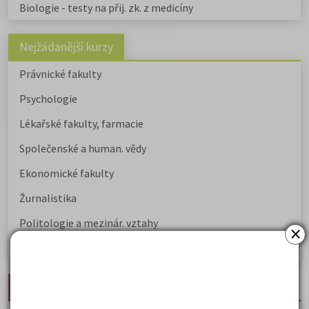
Biologie - testy na přij. zk. z medicíny
Nejžádanější kurzy
Právnické fakulty
Psychologie
Lékařské fakulty, farmacie
Společenské a human. vědy
Ekonomické fakulty
Žurnalistika
Politologie a mezinár. vztahy
×
Policejní akademie
Nejčtenější články