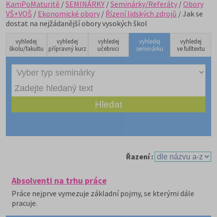
KamPoMaturitě
/
SEMINÁRKY
/
Seminárky/Referáty
/
Obory
VŠ+VOŠ
/
Ekonomické obory
/
Řízení lidských zdrojů
/ Jak se
dostat na nejžádanější obory vysokých škol
vyhledej
vyhledej
vyhledej
vyhledej
vyhledej
školu/fakultu
přípravný kurz
učebnici
seminárku
ve fulltextu
Řazení :
Absolventi na trhu práce
Práce nejprve vymezuje základní pojmy, se kterými dále
pracuje.