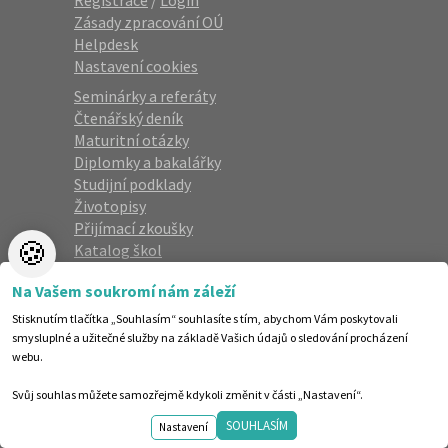
Registrace
/
Login
Zásady zpracování OÚ
Helpdesk
Nastavení cookies
Seminárky a referáty
Čtenářský deník
Maturitní otázky
Diplomky a bakalářky
Studijní podklady
Životopisy
Přijímací zkoušky
🍪
Katalog škol
Na Vašem soukromí nám záleží
Newsletter
Stisknutím tlačítka „Souhlasím“ souhlasíte s tím, abychom Vám poskytovali
Zaregistrujte se a dostávejte nejlepší
smysluplné a užitečné služby na základě Vašich údajů o sledování procházení
webu.
nabídky jako první.
Svůj souhlas můžete samozřejmě kdykoli změnit v části „Nastavení“.
SOUHLASÍM
Nastavení