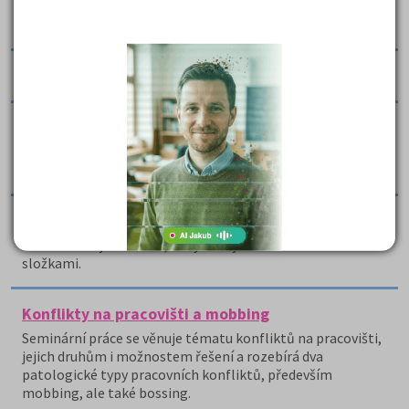
Konflikt na pracovišti - esej
Tato práce popisuje konflikt na pracovišti.
Konflikty a jejich řešení
Konflikty na pracovišti
Práce se velmi přehledně zabývá konflikty na pracovišti a
možnostmi, jak je řešit.
Konflikty na pracovišti
Práce definuje konflikt, zabývá se jeho úrovněmi a
složkami.
Konflikty na pracovišti a mobbing
Seminární práce se věnuje tématu konfliktů na pracovišti,
jejich druhům i možnostem řešení a rozebírá dva
patologické typy pracovních konfliktů, především
mobbing, ale také bossing.