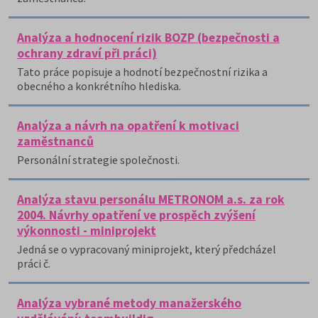
Analýza a hodnocení rizik BOZP (bezpečnosti a
ochrany zdraví při práci)
Tato práce popisuje a hodnotí bezpečnostní rizika a
obecného a konkrétního hlediska.
Analýza a návrh na opatření k motivaci
zaměstnanců
Personální strategie společnosti.
Analýza stavu personálu METRONOM a.s. za rok
2004. Návrhy opatření ve prospěch zvýšení
výkonnosti - miniprojekt
Jedná se o vypracovaný miniprojekt, který předcházel
práci č.
Analýza vybrané metody manažerského