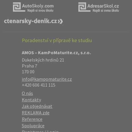
Poradenství v přípravě ke studiu
AMOS – KamPoMaturite.cz, s.r.o.
Dukelských hrdinů 21
Praha 7
170 00
info@kampomaturite.cz
+420 606 411 115
O nás
Kontakty
Jak objednávat
REKLAMA zde
Reference
Spolupráce