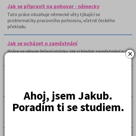
Jak se připravit na pohovor - německy
Tato práce obsahuje německé věty týkající se
problematiky pracovního pohovoru, včetně českého
překladu.
Jak se ucházet o zaměstnání
×
Práce se věnuje řešení otázky, jak si hledat zaměstnání a
jak postupovat při pohovoru.
Klasický životopis
Práce obsahuje vzor klasického životopisu vhodného pro
slohovou práci na základní či střední škole.
Ahoj, jsem Jakub.
Poradím ti se studiem.
Klíčové faktory úspěchu
Tento text stručně seznamuje s klíčovými faktory
úspěchu.