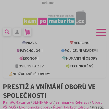
Reklama
PRÁVA
MEDICÍNU
PSYCHOLOGII
POLICEJNÍ AKADEMII
EKONOMII
HUMANITNÍ OBORY
OSP, TSP A ZSV
TECHNICKÉ VŠ
NEJŽÁDANĚJŠÍ OBORY
PRESTIŽ A VNÍMÁNÍ OBORŮ VE
SPOLEČNOSTI
KamPoMaturitě
/
SEMINÁRKY
/
Seminárky/Referáty
/
Obory
VŠ+VOŠ
/
Ekonomické obory
/
Řízení lidských zdrojů
/ Prestiž