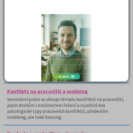
Konflikty a jejich řešení
Konflikty na pracovišti
Práce se velmi přehledně zabývá konflikty na pracovišti a
možnostmi, jak je řešit.
Konflikty na pracovišti
Práce definuje konflikt, zabývá se jeho úrovněmi a
složkami.
Konflikty na pracovišti a mobbing
Seminární práce se věnuje tématu konfliktů na pracovišti,
jejich druhům i možnostem řešení a rozebírá dva
patologické typy pracovních konfliktů, především
mobbing, ale také bossing.