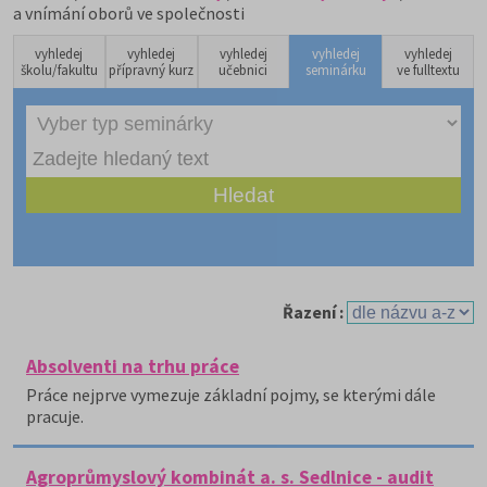
a vnímání oborů ve společnosti
vyhledej
vyhledej
vyhledej
vyhledej
vyhledej
školu/fakultu
přípravný kurz
učebnici
seminárku
ve fulltextu
Řazení :
Absolventi na trhu práce
Práce nejprve vymezuje základní pojmy, se kterými dále
pracuje.
Agroprůmyslový kombinát a. s. Sedlnice - audit