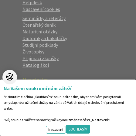
Helpdesk
Nastavení cookies
Seminárky a referáty
Čtenářský deník
Maturitní otázky
Diplomky a bakalářky
Studijní podklady
Životopisy
Přijímací zkoušky
Katalog škol
🍪
Newsletter
Na Vašem soukromí nám záleží
Zaregistrujte se a dostávejte nejlepší
Stisknutím tlačítka „Souhlasím“ souhlasíte s tím, abychom Vám poskytovali
nabídky jako první.
smysluplné a užitečné služby na základě Vašich údajů o sledování procházení
webu.
Svůj souhlas můžete samozřejmě kdykoli změnit v části „Nastavení“.
SOUHLASÍM
Nastavení