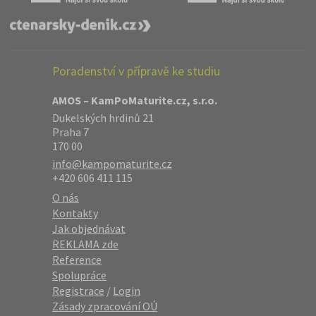
Poradenství v přípravě ke studiu
AMOS – KamPoMaturite.cz, s.r.o.
Dukelských hrdinů 21
Praha 7
170 00
info@kampomaturite.cz
+420 606 411 115
O nás
Kontakty
Jak objednávat
REKLAMA zde
Reference
Spolupráce
Registrace
/
Login
Zásady zpracování OÚ