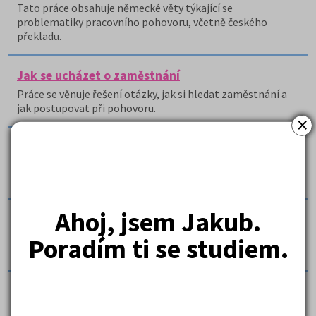
Tato práce obsahuje německé věty týkající se
problematiky pracovního pohovoru, včetně českého
překladu.
Jak se ucházet o zaměstnání
Práce se věnuje řešení otázky, jak si hledat zaměstnání a
jak postupovat při pohovoru.
×
Klasický životopis
Práce obsahuje vzor klasického životopisu vhodného pro
slohovou práci na základní či střední škole.
Ahoj, jsem Jakub.
Klíčové faktory úspěchu
Tento text stručně seznamuje s klíčovými faktory
Poradím ti se studiem.
úspěchu.
Konflikt na pracovišti - esej
Tato práce popisuje konflikt na pracovišti.