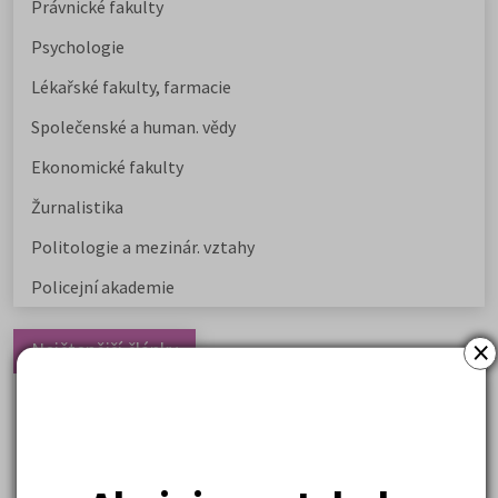
Právnické fakulty
Psychologie
Lékařské fakulty, farmacie
Společenské a human. vědy
Ekonomické fakulty
Žurnalistika
Politologie a mezinár. vztahy
Policejní akademie
×
Nejčtenější články
Kdy vysoké školy pořádají dny otevřených dveří
Na které fakulty se dostanete bez přijímaček 2026?
Samostudium vs. přípravný kurz: Co opravdu funguje u
přijímaček na VŠ?