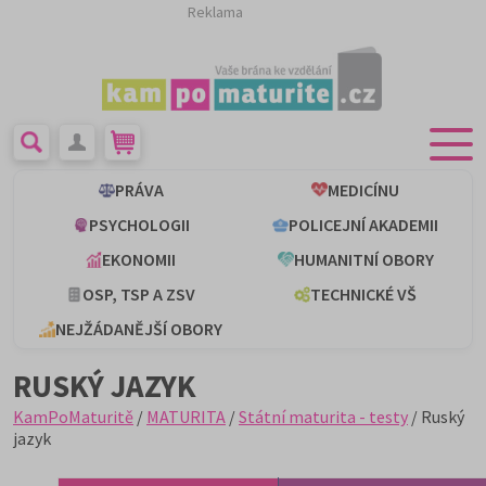
Reklama
PRÁVA
MEDICÍNU
PSYCHOLOGII
POLICEJNÍ AKADEMII
EKONOMII
HUMANITNÍ OBORY
OSP, TSP A ZSV
TECHNICKÉ VŠ
NEJŽÁDANĚJŠÍ OBORY
RUSKÝ JAZYK
KamPoMaturitě
/
MATURITA
/
Státní maturita - testy
/ Ruský
jazyk