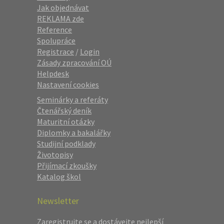
Jak objednávat
REKLAMA zde
Reference
Spolupráce
Registrace
/
Login
Zásady zpracování OÚ
Helpdesk
Nastavení cookies
Seminárky a referáty
Čtenářský deník
Maturitní otázky
Diplomky a bakalářky
Studijní podklady
Životopisy
Přijímací zkoušky
Katalog škol
Newsletter
Zaregistrujte se a dostávejte nejlepší