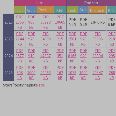
Jaro
Podzim
Poslech
Arch
Test
Arch
Klíč
Test
Poslech
Klíč
PDF
PDF
ZIP
PDF
PDF
PDF
PDF
2026
2865
960
30978
10665
ZIP 0 kB
0 kB
0 kB
0 kB
kB
kB
kB
kB
PDF
PDF
ZIP
PDF
PDF
PDF
ZIP
PDF
2025
2144
920
34098
215
1501
920
30995
218
kB
kB
kB
kB
kB
kB
kB
kB
PDF
PDF
ZIP
PDF
PDF
PDF
ZIP
PDF
2024
9577
919
42837
351
8166
920
33394
295
kB
kB
kB
kB
kB
kB
kB
kB
PDF
PDF
ZIP
PDF
PDF
PDF
ZIP
PDF
2023
808
1000
20963
162
1078
1000
20547
288
kB
kB
kB
kB
kB
kB
kB
kB
Starší testy najdete
zde
.