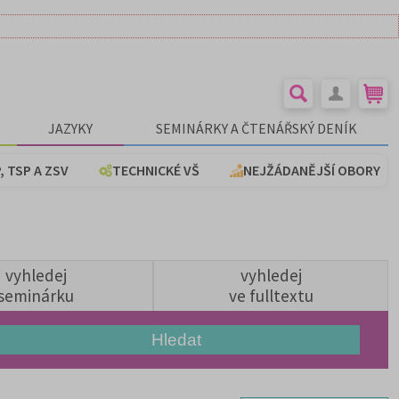
JAZYKY
SEMINÁRKY A ČTENÁŘSKÝ DENÍK
, TSP A ZSV
TECHNICKÉ VŠ
NEJŽÁDANĚJŠÍ OBORY
vyhledej
vyhledej
seminárku
ve fulltextu