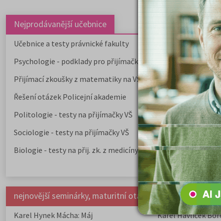
Nejprodávanější učebnice
Učebnice a testy právnické fakulty
Psychologie - podklady pro přijímačky
Přijímací zkoušky z matematiky na VŠE Praha
Řešení otázek Policejní akademie
Politologie - testy na přijímačky VŠ
Sociologie - testy na přijímačky VŠ
Biologie - testy na přij. zk. z medicíny
nejnovější seminárky, maturitní otázky a čtenářsky deník
Karel Hynek Mácha: Máj
Karel Havlíček Bor