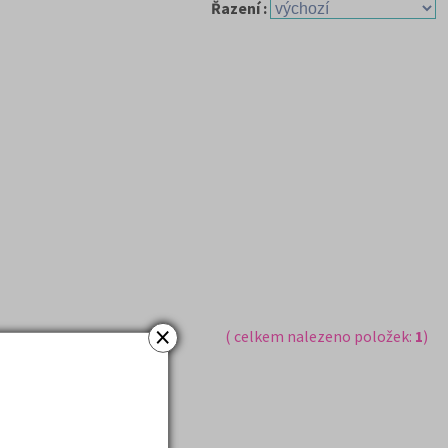
Řazení :
×
( celkem nalezeno položek:
1
)