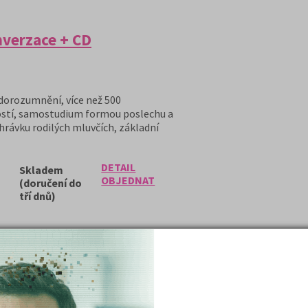
nverzace + CD
orozumnění, více než 500
ostí, samostudium formou poslechu a
hrávku rodilých mluvčích, základní
DETAIL
Skladem
OBJEDNAT
(doručení do
tří dnů)