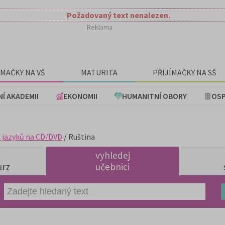
Požadovaný text nenalezen.
Reklama
ÍMAČKY NA VŠ
MATURITA
PŘIJÍMAČKY NA SŠ
NÍ AKADEMII
EKONOMII
HUMANITNÍ OBORY
OSP
 jazyků na CD/DVD
/ Ruština
vyhledej
urz
učebnici