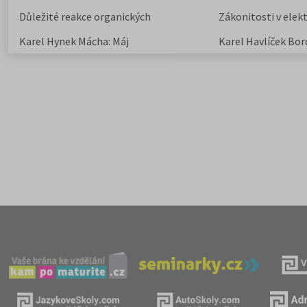
elegie
Důležité reakce organických
Zákonitosti v elek
sloučenin a jejich význam
Karel Hynek Mácha: Máj
Karel Havlíček Bor
elegie