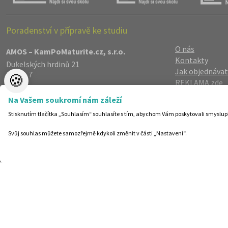
Poradenství v přípravě ke studiu
O nás
AMOS – KamPoMaturite.cz, s.r.o.
Kontakty
Dukelských hrdinů 21
Jak objednávat
Praha 7
🍪
REKLAMA zde
170 00
Reference
info@kampomaturite.cz
Na Vašem soukromí nám záleží
Spolupráce
+420 606 411 115
Stisknutím tlačítka „Souhlasím“ souhlasíte s tím, abychom Vám poskytovali smyslup
Registrace
/
Lo
Zásady zpraco
Svůj souhlas můžete samozřejmě kdykoli změnit v části „Nastavení“.
Helpdesk
Nastavení cook
©19