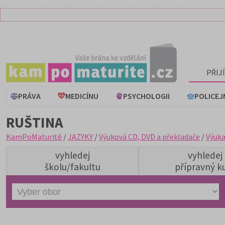
PŘIJ
PRÁVA
MEDICÍNU
PSYCHOLOGII
POLICEJ
RUŠTINA
KamPoMaturitě
/
JAZYKY
/
Výuková CD, DVD a překladače
/
Výuka
vyhledej
vyhledej
školu/fakultu
přípravný k