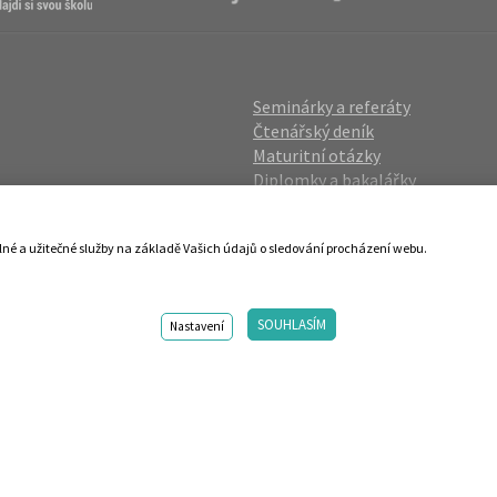
Seminárky a referáty
Čtenářský deník
Maturitní otázky
Diplomky a bakalářky
Studijní podklady
Životopisy
lné a užitečné služby na základě Vašich údajů o sledování procházení webu.
gin
Přijímací zkoušky
vání OÚ
Katalog škol
SOUHLASÍM
ies
Nastavení
98-2026 Centrum vzdělávání AMOS. Vytvořilo ANAWE. Design by s