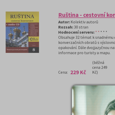
Ruština - cestovní ko
Autor:
Kolektiv autorů
Rozsah:
30 stran
Hodnocení serveru:
* *
* * *
Obsahuje 32 témat k snadnému d
konverzačních obratů s výslovn
opakování. Dále dvojjazyčnou na
informace pro turisty a mapu.
(běžná
cena 249
229 Kč
Cena:
Kč)