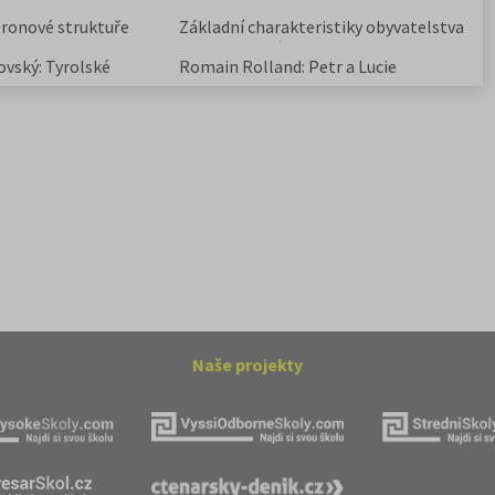
divadle
tronové struktuře
Základní charakteristiky obyvatelstva
a geografie sídel
ovský: Tyrolské
Romain Rolland: Petr a Lucie
Naše projekty