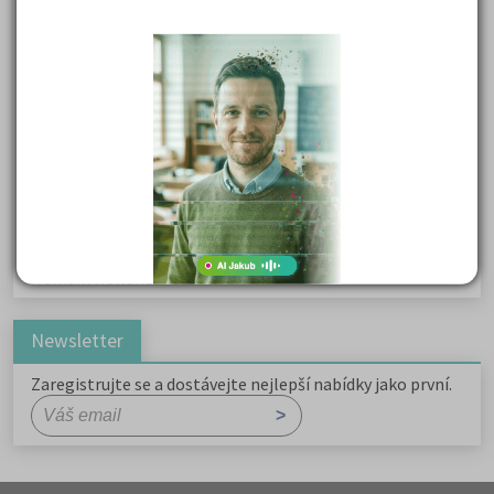
Karel Havlíček Borovský: Tyrolské elegie
Kritika hry M. L. King v Salesiánském divadle
Důležité reakce organických sloučenin a jejich význam
Zákonitosti v elektronové struktuře
Základní charakteristiky obyvatelstva a geografie sídel
Karel Hynek Mácha: Máj
Karel Havlíček Borovský: Tyrolské elegie
Romain Rolland: Petr a Lucie
Newsletter
Zaregistrujte se a dostávejte nejlepší nabídky jako první.