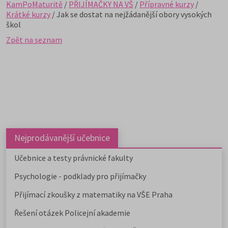
KamPoMaturitě
/
PŘIJÍMAČKY NA VŠ
/
Přípravné kurzy
/
Krátké kurzy
/ Jak se dostat na nejžádanější obory vysokých
škol
Zpět na seznam
Nejprodávanější učebnice
Učebnice a testy právnické fakulty
Psychologie - podklady pro přijímačky
Přijímací zkoušky z matematiky na VŠE Praha
Řešení otázek Policejní akademie