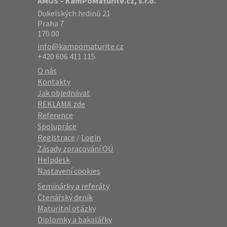
AMOS – KamPoMaturite.cz, s.r.o.
Dukelských hrdinů 21
Praha 7
170 00
info@kampomaturite.cz
+420 606 411 115
O nás
Kontakty
Jak objednávat
REKLAMA zde
Reference
Spolupráce
Registrace
/
Login
Zásady zpracování OÚ
Helpdesk
Nastavení cookies
Seminárky a referáty
Čtenářský deník
Maturitní otázky
Diplomky a bakalářky