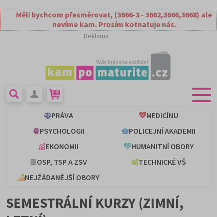
Měli bychcom přesměrovat, (3666-3 - 3662,3666,3668) ale
nevíme kam. Prosím kotnatuje nás.
Reklama
PRÁVA
MEDICÍNU
PSYCHOLOGII
POLICEJNÍ AKADEMII
EKONOMII
HUMANITNÍ OBORY
OSP, TSP A ZSV
TECHNICKÉ VŠ
NEJŽÁDANĚJŠÍ OBORY
SEMESTRÁLNÍ KURZY (ZIMNÍ,