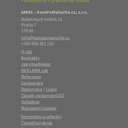
Poradenství v přípravě ke studiu
AMOS – KamPoMaturite.cz, s.r.o.
Dukelských hrdinů 21
Praha 7
170 00
info@kampomaturite.cz
+420 606 411 115
O nás
Kontakty
Jak objednávat
REKLAMA zde
Reference
Spolupráce
Registrace
/
Login
Zásady zpracování OÚ
Helpdesk
Nastavení cookies
Seminárky a referáty
Čtenářský deník