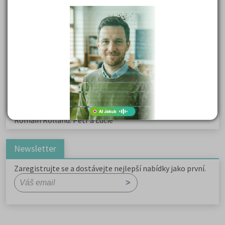
Kritika hry M. L. King v Salesiánském divadle
Důležité reakce organických sloučenin a jejich význam
Zákonitosti v elektronové struktuře
Základní charakteristiky obyvatelstva a geografie sídel
Karel Hynek Mácha: Máj
Karel Havlíček Borovský: Tyrolské elegie
Romain Rolland: Petr a Lucie
Newsletter
Zaregistrujte se a dostávejte nejlepší nabídky jako první.