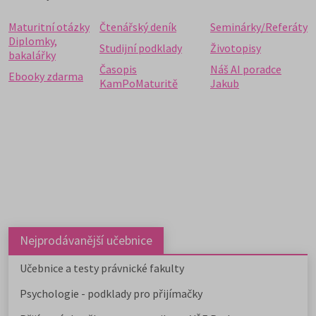
Maturitní otázky
Čtenářský deník
Seminárky/Referáty
Diplomky,
Studijní podklady
Životopisy
bakalářky
Časopis
Náš AI poradce
Ebooky zdarma
KamPoMaturitě
Jakub
Nejprodávanější učebnice
Učebnice a testy právnické fakulty
Psychologie - podklady pro přijímačky