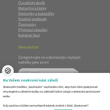
Čtenářský deník
Maturitní otázky
Diplomky a bakalářky
Studijní podklady
Životopisy
Přijímací zkoušky
Katalog škol
Newsletter
Zaregistrujte se a dostávejte nejlepší
nabídky jako první.
🍪
Na Vašem soukromí nám záleží
Stisknutím tlačítka „Souhlasím“ souhlasíte s tím, abychom Vám poskytovali
smysluplné a užitečné služby na základě Vašich údajů o sledování procházení
webu.
Svůj souhlas můžete samozřejmě kdykoli změnit v části „Nastavení“.
©1998-2026 Centrum vzdělávání AMOS. Vytvořilo ANAWE.