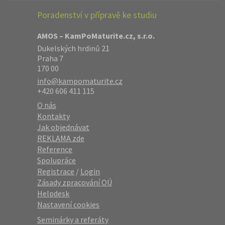
Poradenství v přípravě ke studiu
AMOS – KamPoMaturite.cz, s.r.o.
Dukelských hrdinů 21
Praha 7
170 00
info@kampomaturite.cz
+420 606 411 115
O nás
Kontakty
Jak objednávat
REKLAMA zde
Reference
Spolupráce
Registrace
/
Login
Zásady zpracování OÚ
Helpdesk
Nastavení cookies
Seminárky a referáty