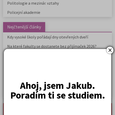
Politologie a mezinár. vztahy
Policejní akademie
Nejčtenější články
Kdy vysoké školy pořádají dny otevřených dveří
Na které fakulty se dostanete bez přijímaček 2026?
×
Samostudium vs. přípravný kurz: Co opravdu funguje u
přijímaček na VŠ?
Prestiž a vnímání oborů ve společnosti
Rozcestník po maturitě: VŠ, VOŠ, práce, gap year i další
Ahoj, jsem Jakub.
možnosti
Poradím ti se studiem.
Jak se dostat na nejžádanější obory vysokých škol
nejnovější seminárky, maturitní otázky a čtenářsky
deník