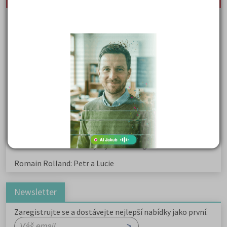
Karel Hynek Mácha: Máj
Karel Havlíček Borovský: Tyrolské elegie
Kritika hry M. L. King v Salesiánském divadle
Důležité reakce organických sloučenin a jejich význam
Zákonitosti v elektronové struktuře
Základní charakteristiky obyvatelstva a geografie sídel
Karel Hynek Mácha: Máj
Karel Havlíček Borovský: Tyrolské elegie
Romain Rolland: Petr a Lucie
Newsletter
Zaregistrujte se a dostávejte nejlepší nabídky jako první.