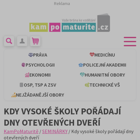
Reklama
PRÁVA
MEDICÍNU
PSYCHOLOGII
POLICEJNÍ AKADEMII
EKONOMII
HUMANITNÍ OBORY
OSP, TSP A ZSV
TECHNICKÉ VŠ
NEJŽÁDANĚJŠÍ OBORY
KDY VYSOKÉ ŠKOLY POŘÁDAJÍ
DNY OTEVŘENÝCH DVEŘÍ
KamPoMaturitě
/
SEMINÁRKY
/ Kdy vysoké školy pořádají dny
otevřených dveří