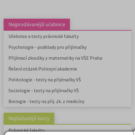
studovat na 59 fakultách veřejnýc
vysokých škol. Humanitní obory j
dále v nabídce na 9 soukromých
vysokých školách. Učitelské obory
Nejprodávanější učebnice
můžete studovat na 9 pedagogick
fakultách, dvou institutech a jed
Učebnice a testy právnické fakulty
ústavu, a téměř na všech veřejnýc
Psychologie - podklady pro přijímačky
vysokých školách od uměleckých 
po ekonomické či technické.
Přijímací zkoušky z matematiky na VŠE Praha
Pedagogicky zaměřené obory
nabízejí také soukromé vysoké
Řešení otázek Policejní akademie
školy.
Učitelské
,
ekonomicky
zaměřené obory a
obory psycholo
Politologie - testy na přijímačky VŠ
uvádíme v samostatném článku.
Chystáte se na humanitní ob
Sociologie - testy na přijímačky VŠ
Stáhněte si zdarma e-book s
Biologie - testy na přij. zk. z medicíny
přehledem humanitních fakult,
informacemi o přijímacím řízení a
tipy pro výběr studia.
Nejžádanější kurzy
Právnické fakulty