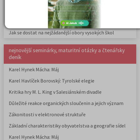
Prestiž a vnímání oborů ve společnosti
Rozcestník po maturitě: VŠ, VOŠ, práce, gap year i další
možnosti
Jak se dostat na nejžádanější obory vysokých škol
nejnovější seminárky, maturitní otázky a čtenářsky
deník
Karel Hynek Mácha: Máj
Karel Havlíček Borovský: Tyrolské elegie
Kritika hry M. L. King v Salesiánském divadle
Důležité reakce organických sloučenin a jejich význam
Zákonitosti v elektronové struktuře
Základní charakteristiky obyvatelstva a geografie sídel
Karel Hynek Mácha: Máj