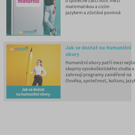
u společné části volit mezi
matematikou a cizím
jazykem a zůstává povinná
zkouška z českého jazyka a
literatury. Stáhněte si zdarma
e-book
s podrobnými
informacemi.
Jak se dostat na humanitní
obory
Humanitní obory patří mezi nejšir
skupiny vysokoškolského studia a
zahrnují programy zaměřené na
člověka, společnost, kulturu, jazy
vzdělávání i komunikaci.
Psychologii, filozofii, logiku,
politologii, sociologii, sociální
politiku a sociální práci, historick
vědy, filologii, pedagogiku,
informační studia a knihovnictví,
překladatelství a tlumočnictví,
obecnou teorii a dějiny umění a
kultury a další programy a obory l