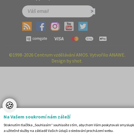
©1998-2026 Centrum vzdělávání AMOS. Vytvořilo ANAWE.
Design by shot.
🍪
Na Vašem soukromí nám záleží
Stisknutím tlačítka „Souhlasím“ souhlasíte s tím, abychom Vám poskytovali smyslup
169 Kč
Cena:
(běžná cena 299 Kč)
a užitečné služby na základě Vašich údajů o sledování procházení webu.