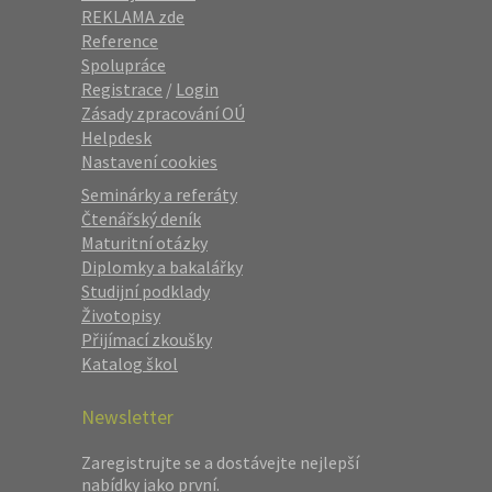
REKLAMA zde
Reference
Spolupráce
Registrace
/
Login
Zásady zpracování OÚ
Helpdesk
Nastavení cookies
Seminárky a referáty
Čtenářský deník
Maturitní otázky
Diplomky a bakalářky
Studijní podklady
Životopisy
Přijímací zkoušky
Katalog škol
Newsletter
Zaregistrujte se a dostávejte nejlepší
nabídky jako první.