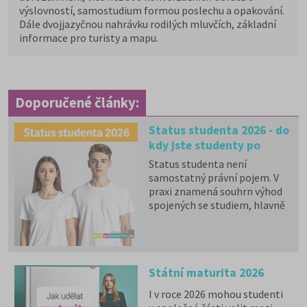
výslovností, samostudium formou poslechu a opakování.
Dále dvojjazyčnou nahrávku rodilých mluvčích, základní
informace pro turisty a mapu.
Doporučené články:
Status studenta 2026 - do
kdy jste studenty po
maturitě?
Status studenta není
samostatný právní pojem. V
praxi znamená souhrn výhod
spojených se studiem, hlavně
zdravotní pojištění hrazené
státem, studentské slevy na
dopravu a další.
Státní maturita 2026
I v roce 2026 mohou studenti