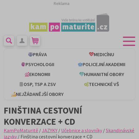
Reklama
PRÁVA
MEDICÍNU
PSYCHOLOGII
POLICEJNÍ AKADEMII
EKONOMII
HUMANITNÍ OBORY
OSP, TSP A ZSV
TECHNICKÉ VŠ
NEJŽÁDANĚJŠÍ OBORY
FINŠTINA CESTOVNÍ
KONVERZACE + CD
KamPoMaturitě
/
JAZYKY
/
Učebnice a slovníky
/
Skandinávské
jazyky
/ Finština cestovní konverzace + CD