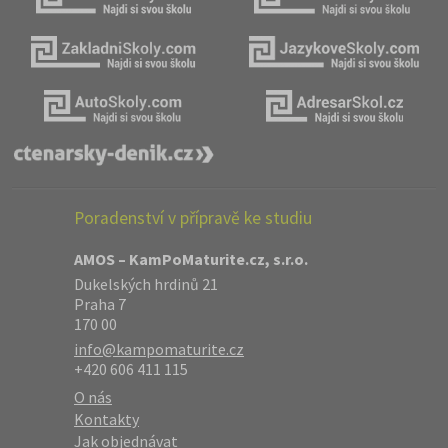
Poradenství v přípravě ke studiu
AMOS – KamPoMaturite.cz, s.r.o.
Dukelských hrdinů 21
Praha 7
170 00
info@kampomaturite.cz
+420 606 411 115
O nás
Kontakty
Jak objednávat