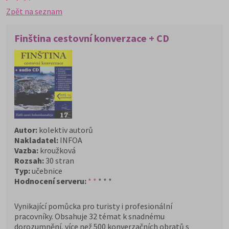
Zpět na seznam
Finština cestovní konverzace + CD
Autor:
kolektiv autorů
Nakladatel:
INFOA
Vazba:
kroužková
Rozsah:
30 stran
Typ:
učebnice
Hodnocení serveru:
* *
* * *
Vynikající pomůcka pro turisty i profesionální
pracovníky. Obsahuje 32 témat k snadnému
dorozumnění, více než 500 konverzačních obratů s