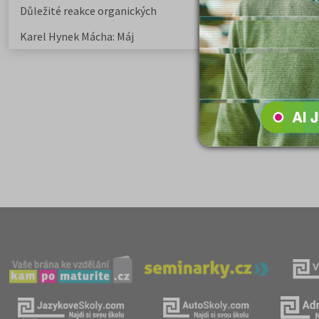
Důležité reakce organických
Zákonitosti v elek
sloučenin a jejich význam
Karel Hynek Mácha: Máj
Karel Havlíček Bor
elegie