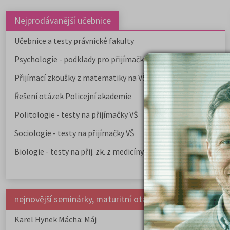
Nejprodávanější učebnice
Učebnice a testy právnické fakulty
Psychologie - podklady pro přijímačky
Přijímací zkoušky z matematiky na VŠE Praha
Řešení otázek Policejní akademie
Politologie - testy na přijímačky VŠ
Sociologie - testy na přijímačky VŠ
Biologie - testy na přij. zk. z medicíny
nejnovější seminárky, maturitní otázky a čtenářsky deník
Karel Hynek Mácha: Máj
Karel Havlíček Bor
elegie