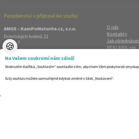
Poradenství v přípravě ke studiu
O nás
AMOS – KamPoMaturite.cz, s.r.o.
Kontakty
Dukelských hrdinů 21
Jak objednávat
Praha 7
🍪
REKLAMA zde
170 00
Reference
info@kampomaturite.cz
Na Vašem soukromí nám záleží
Spolupráce
+420 606 411 115
Stisknutím tlačítka „Souhlasím“ souhlasíte s tím, abychom Vám poskytovali smyslup
Registrace
/
Lo
Zásady zpraco
Svůj souhlas můžete samozřejmě kdykoli změnit v části „Nastavení“.
Helpdesk
Nastavení cook
©19