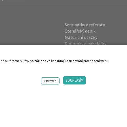
Seminárky a referáty
Čtenářský deník
Maturitní otázky
Diplomky a bakalářky
Studijní podklady
Životopisy
lné a užitečné služby na základě Vašich údajů o sledování procházení webu.
gin
Přijímací zkoušky
vání OÚ
Katalog škol
SOUHLASÍM
ies
Nastavení
98-2026 Centrum vzdělávání AMOS. Vytvořilo ANAWE. Design by s