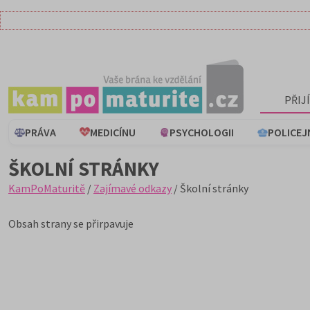
PŘIJ
PRÁVA
MEDICÍNU
PSYCHOLOGII
POLICEJ
ŠKOLNÍ STRÁNKY
KamPoMaturitě
/
Zajímavé odkazy
/ Školní stránky
Obsah strany se přirpavuje