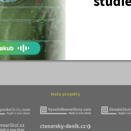
studi
tronové struktuře
Základní charakteristiky obyvatelstva
a geografie sídel
ovský: Tyrolské
Romain Rolland: Petr a Lucie
Naše projekty