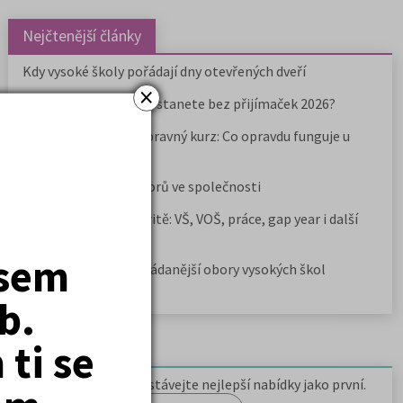
Nejčtenější články
Kdy vysoké školy pořádají dny otevřených dveří
×
Na které fakulty se dostanete bez přijímaček 2026?
Samostudium vs. přípravný kurz: Co opravdu funguje u
přijímaček na VŠ?
Prestiž a vnímání oborů ve společnosti
Rozcestník po maturitě: VŠ, VOŠ, práce, gap year i další
možnosti
jsem
Jak se dostat na nejžádanější obory vysokých škol
b.
ti se
Newsletter
Zaregistrujte se a dostávejte nejlepší nabídky jako první.