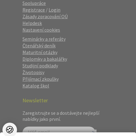
Spolupráce
Registrace
/
Login
Zásady zpracování OÚ
Helpdesk
Nastavení cookies
Seminárky a referáty
Čtenářský deník
Maturitní otázky
Diplomky a bakalářky
Studijní podklady
Životopisy
Přijímací zkoušky
Katalog škol
Newsletter
Zaregistrujte se a dostávejte nejlepší
nabídky jako první.
🍪