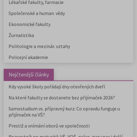
Lékařské fakulty, farmacie
Společenské a human. vědy
Ekonomické fakulty
Žurnalistika
Politologie a mezinár. vztahy
Policejní akademie
Nejčtenější články
Kdy vysoké školy pořádají dny otevřených dveří
Na které fakulty se dostanete bez přijímaček 2026?
Samostudium vs. přípravný kurz: Co opravdu funguje u
přijímaček na VŠ?
Prestiž a vnímání oborů ve společnosti
Rozcestník po maturitě: VŠ, VOŠ, práce, gap year i další