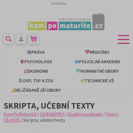
Reklama
PRÁVA
MEDICÍNU
PSYCHOLOGII
POLICEJNÍ AKADEMII
EKONOMII
HUMANITNÍ OBORY
OSP, TSP A ZSV
TECHNICKÉ VŠ
NEJŽÁDANĚJŠÍ OBORY
SKRIPTA, UČEBNÍ TEXTY
KamPoMaturitě
/
SEMINÁRKY
/
Studijní podklady
/
Obory
VŠ+VOŠ
/ Skripta, učební texty