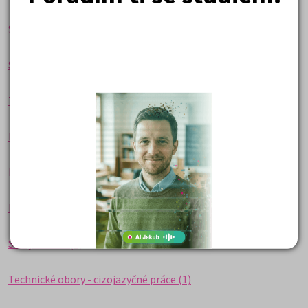
Software (3)
Statistika (8)
Technické - ostatní (6)
Matematika (9)
Doprava (4)
Konstruktérství (2)
Strojírenství (4)
Technické obory - cizojazyčné práce (1)