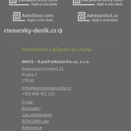
Poradenství v přípravě ke studiu
AMOS – KamPoMaturite.cz, s.r.o.
Dukelských hrdinů 21
Praha 7
170 00
info@kampomaturite.cz
+420 606 411 115
O nás
Kontakty
Jak objednávat
REKLAMA zde
Reference