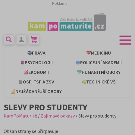
Reklama
PRÁVA
MEDICÍNU
PSYCHOLOGII
POLICEJNÍ AKADEMII
EKONOMII
HUMANITNÍ OBORY
OSP, TSP A ZSV
TECHNICKÉ VŠ
NEJŽÁDANĚJŠÍ OBORY
SLEVY PRO STUDENTY
KamPoMaturitě
/
Zajímavé odkazy
/ Slevy pro studenty
Obsah strany se přirpavuje