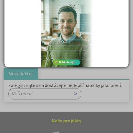
Důležité reakce organických sloučenin a jejich význam
Zákonitosti v elektronové struktuře
Základní charakteristiky obyvatelstva a geografie sídel
Karel Hynek Mácha: Máj
Karel Havlíček Borovský: Tyrolské elegie
Romain Rolland: Petr a Lucie
Newsletter
Zaregistrujte se a dostávejte nejlepší nabídky jako první.
Naše projekty