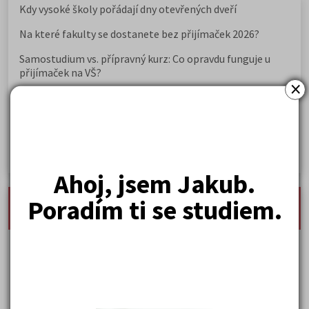
Kdy vysoké školy pořádají dny otevřených dveří
Na které fakulty se dostanete bez přijímaček 2026?
Samostudium vs. přípravný kurz: Co opravdu funguje u
přijímaček na VŠ?
×
Prestiž a vnímání oborů ve společnosti
Rozcestník po maturitě: VŠ, VOŠ, práce, gap year i další
možnosti
Jak se dostat na nejžádanější obory vysokých škol
Ahoj, jsem Jakub.
nejnovější seminárky, maturitní otázky a čtenářsky
Poradím ti se studiem.
deník
Karel Hynek Mácha: Máj
Karel Havlíček Borovský: Tyrolské elegie
Kritika hry M. L. King v Salesiánském divadle