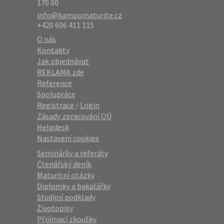
170 00
info@kampomaturite.cz
+420 606 411 115
O nás
Kontakty
Jak objednávat
REKLAMA zde
Reference
Spolupráce
Registrace
/
Login
Zásady zpracování OÚ
Helpdesk
Nastavení cookies
Seminárky a referáty
Čtenářský deník
Maturitní otázky
Diplomky a bakalářky
Studijní podklady
Životopisy
Přijímací zkoušky