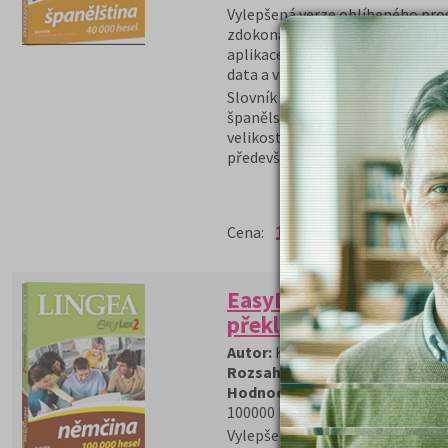
Vylepšená verze oblíbeného prog
zdokonalené přebírání textu po
aplikace, nové skiny, možnost m
data a více jazyků.
Slovník EasyLex Vám nabízí maxi
španělskými texty. Jeho základe
velikosti, který zachycuje moder
především intuitivní ovládání, p
(běžná cena
199 Kč)
189 Kč
Cena:
EasyLex 2 Plus Němči
překladem
Autor:
Kolektiv autorů
Rozsah:
cd
Hodnocení serveru:
* *
* * *
100000 hesel
Vylepšená verze oblíbeného prog