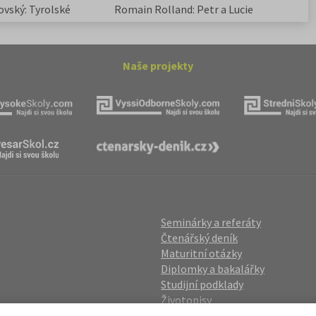
ovský: Tyrolské
Romain Rolland: Petr a Lucie
Naše projekty
Seminárky a referáty
Čtenářský deník
Maturitní otázky
Diplomky a bakalářky
Studijní podklady
Životopisy
gin
Přijímací zkoušky