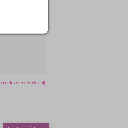
em nalezeno položek:
4
)