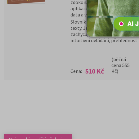
zdokonalené přebírání textu po
aplikace, nové skiny, možnost m
data a více jazyků.
Slovník EasyLex Vám nabízí max
texty. Jeho základem je oboustra
zachycuje moderní německou slo
intuitivní ovládání, přehlednost 
(běžná
cena 555
510 Kč
Cena:
Kč)