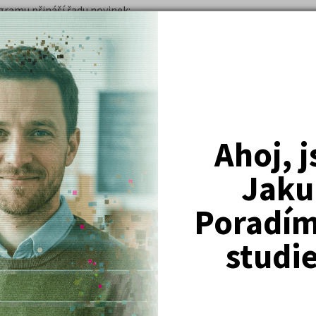
ramu přináší řadu novinek:
d kurzorem myši, další podporované
ěnit velikost okna a především nová
mální komfort při práci se
m je oboustranný slovník střední
ní španělskou slovní zásobu. Oceníte
řehlednost hesel a příkladové věty.
DETAIL
Doba
Ahoj, 
OBJEDNAT
doručení na
dotaz
Jaku
na - slovník s okamžitým
Poradím 
studi
ramu přináší řadu novinek: