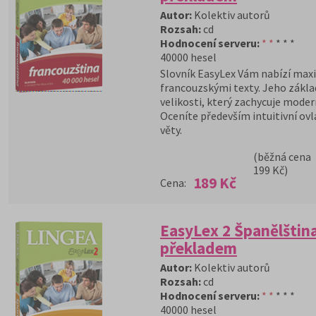
Autor:
Kolektiv autorů
Rozsah:
cd
Hodnocení serveru:
* *
* * *
40000 hesel
Slovník EasyLex Vám nabízí maxi
francouzskými texty. Jeho zákla
velikosti, který zachycuje moder
Oceníte především intuitivní ovl
věty.
(běžná cena
199 Kč)
189 Kč
Cena:
EasyLex 2 Španělština
překladem
Autor:
Kolektiv autorů
Rozsah:
cd
Hodnocení serveru:
* *
* * *
40000 hesel