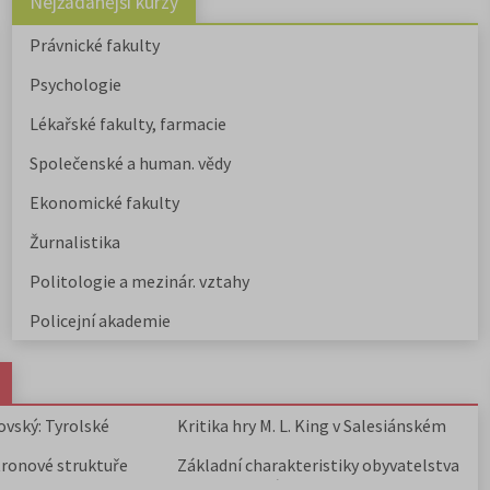
Nejžádanější kurzy
Právnické fakulty
Psychologie
Lékařské fakulty, farmacie
Společenské a human. vědy
Ekonomické fakulty
Žurnalistika
Politologie a mezinár. vztahy
Policejní akademie
ovský: Tyrolské
Kritika hry M. L. King v Salesiánském
divadle
tronové struktuře
Základní charakteristiky obyvatelstva
a geografie sídel