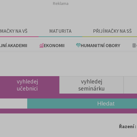
Reklama
ÍMAČKY NA VŠ
MATURITA
PŘIJÍMAČKY NA SŠ
JNÍ AKADEMII
EKONOMII
HUMANITNÍ OBORY
vyhledej
vyhledej
učebnici
seminárku
Řazení :