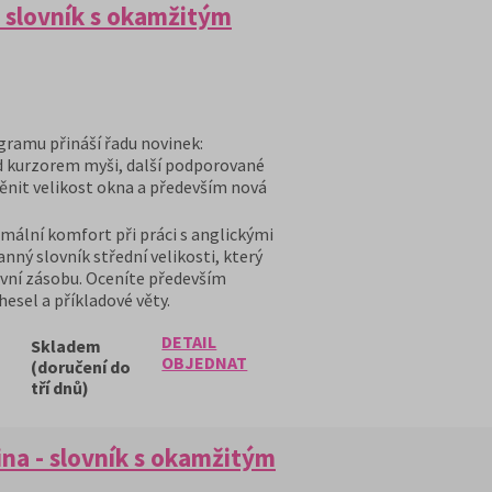
- slovník s okamžitým
ramu přináší řadu novinek:
d kurzorem myši, další podporované
ěnit velikost okna a především nová
mální komfort při práci s anglickými
nný slovník střední velikosti, který
vní zásobu. Oceníte především
hesel a příkladové věty.
DETAIL
Skladem
OBJEDNAT
(doručení do
tří dnů)
na - slovník s okamžitým