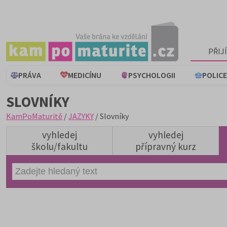
PŘIJ
PRÁVA
MEDICÍNU
PSYCHOLOGII
POLICE
SLOVNÍKY
KamPoMaturitě
/
JAZYKY
/ Slovníky
vyhledej
vyhledej
školu/fakultu
přípravný kurz