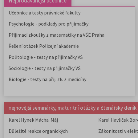
Nejprodávanější učebnice
Učebnice a testy právnické fakulty
Psychologie - podklady pro přijímačky
Přijímací zkoušky z matematiky na VŠE Praha
Řešení otázek Policejní akademie
Politologie - testy na přijímačky VŠ
Sociologie - testy na přijímačky VŠ
Biologie - testy na přij. zk. z medicíny
nejnovější seminárky, maturitní otázky a čtenářsky deník
Karel Hynek Mácha: Máj
Karel Havlíček Bor
elegie
Důležité reakce organických
Zákonitosti v elek
sloučenin a jejich význam