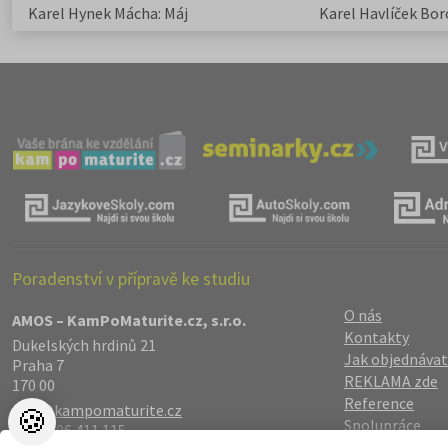
Karel Hynek Mácha: Máj
Karel Havlíček Bor
elegie
Poradenství v přípravě ke studiu
O nás
AMOS – KamPoMaturite.cz, s.r.o.
Kontakty
Dukelských hrdinů 21
Jak objednávat
Praha 7
REKLAMA zde
170 00
Reference
info@kampomaturite.cz
🍪
Spolupráce
+420 606 411 115
Registrace
/
Lo