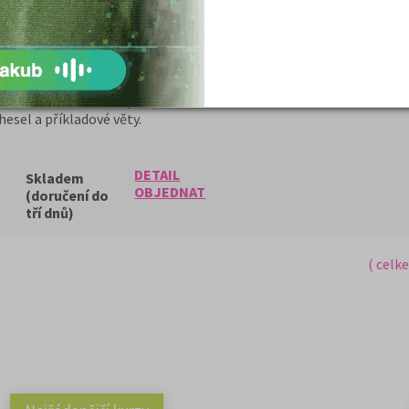
d kurzorem myši, další podporované
ěnit velikost okna a především nová
imální komfort při práci s německými
nný slovník střední velikosti, který
vní zásobu. Oceníte především
hesel a příkladové věty.
DETAIL
Skladem
OBJEDNAT
(doručení do
tří dnů)
( celk