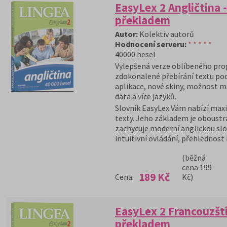
EasyLex 2 Angličtina 
překladem
Autor:
Kolektiv autorů
Hodnocení serveru:
* * * * *
40000 hesel
Vylepšená verze oblíbeného prog
zdokonalené přebírání textu po
aplikace, nové skiny, možnost m
data a více jazyků.
Slovník EasyLex Vám nabízí maxi
texty. Jeho základem je oboustra
zachycuje moderní anglickou slo
intuitivní ovládání, přehlednost 
(běžná
cena 199
189 Kč
Cena:
Kč)
EasyLex 2 Francouzšti
překladem