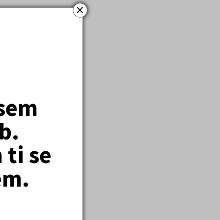
×
jsem
b.
ti se
em.