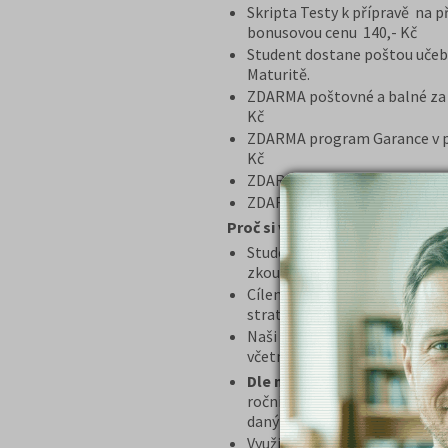
Skripta Testy k přípravě na p
bonusovou cenu 140,- Kč
Student dostane poštou učeb
Maturitě.
ZDARMA poštovné a balné za z
Kč
ZDARMA program Garance v př
Kč
ZDARMA videonávod „Jak se d
ZDARMA e-book „Dostat na o
Proč si vybrat tento balíček?
Student získává kompletní př
zkoušky, včetně celkového př
Cílem kurzu je naučit se zvlád
strategii testů formou cvičen
Naši zkušení lektoři věnují 
včetně novinek v daném obor
Dle našich obchodních pod
ročníků poskytujeme garanci v
daný obor
Využití Programu GARANCE, j