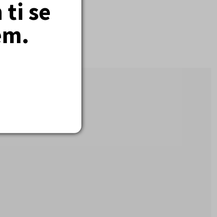
ti se
em.