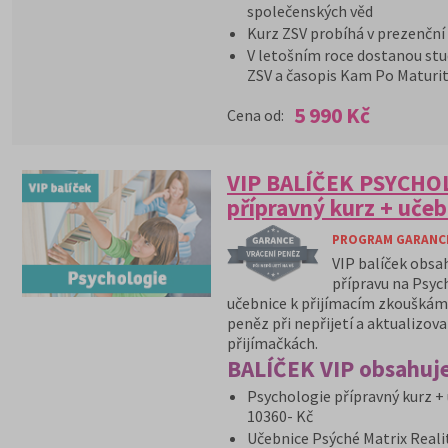
společenských věd
Kurz ZSV probíhá v prezenční
V letošním roce dostanou stu
ZSV a časopis Kam Po Maturit
5 990 Kč
Cena od:
VIP BALÍČEK PSYCHOL
přípravný kurz + učeb
PROGRAM GARANCE 
VIP balíček obsa
přípravu na Psyc
učebnice k přijímacím zkouškám 
peněz při nepřijetí a aktualizov
přijímačkách.
BALÍČEK VIP obsahuje
Psychologie přípravný kurz + 
10360- Kč
Učebnice Psýché Matrix Reali