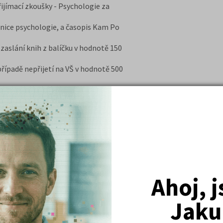
řijímací zkoušky - Psychologie za
nice psychologie, a časopis Kam Po
aslání knih z balíčku v hodnotě 150
ípadě nepřijetí na VŠ v hodnotě 500
ostat na psychologii“
bor psychologie“
ípravu na písemnou i ústní část
ehledu.
nutí náročné zkoušky, jak řešit
í a návodů k přípravě.
maximální pozornost přípravě na výuku
Ahoj, 
u.
mínek –
u nultých
rácení peněz v případě nepřijetí na
Jaku
e pro studenty velkou výhodou.