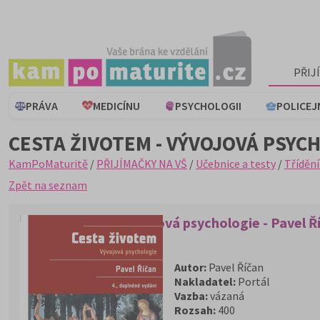
PŘIJ
PRÁVA
MEDICÍNU
PSYCHOLOGII
POLICEJ
CESTA ŽIVOTEM - VÝVOJOVÁ PSYCH
KamPoMaturitě
/
PŘIJÍMAČKY NA VŠ
/
Učebnice a testy
/
Třídění
Zpět na seznam
Cesta životem - Vývojová psychologie - Pavel Ř
Autor:
Pavel Říčan
Nakladatel:
Portál
Vazba:
vázaná
Rozsah:
400