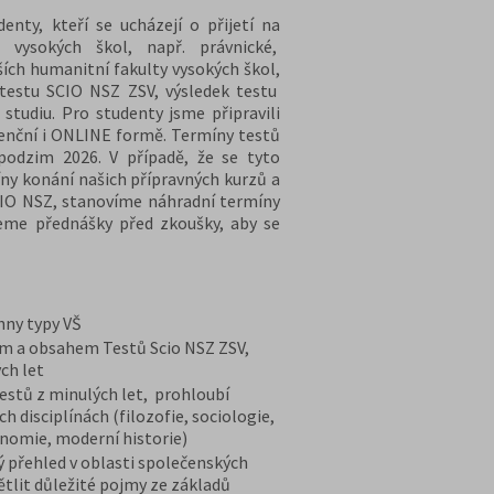
nty, kteří se ucházejí o přijetí na
 vysokých škol, např. právnické,
ších humanitní fakulty vysokých škol,
 testu SCIO NSZ ZSV, výsledek testu
 studiu. Pro studenty jsme připravili
zenční i ONLINE formě. Termíny testů
podzim 2026. V případě, že se tyto
ny konání našich přípravných kurzů a
CIO NSZ, stanovíme náhradní termíny
eme přednášky před zkoušky, aby se
chny typy VŠ
em a obsahem Testů Scio NSZ ZSV,
ch let
stů z minulých let, prohloubí
h disciplínách (filozofie, sociologie,
onomie, moderní historie)
ý přehled v oblasti společenských
ětlit důležité pojmy ze základů