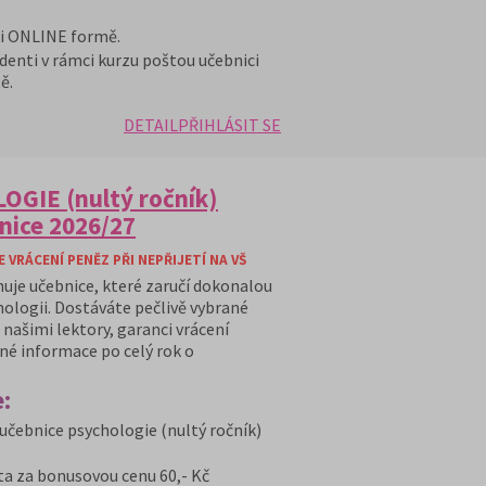
 i ONLINE formě.
denti v rámci kurzu poštou učebnici
ě.
DETAIL
PŘIHLÁSIT SE
OGIE (nultý ročník)
nice 2026/27
VRÁCENÍ PENĚZ PŘI NEPŘIJETÍ NA VŠ
huje učebnice, které zaručí dokonalou
hologii. Dostáváte pečlivě vybrané
našimi lektory, garanci vrácení
ané informace po celý rok o
:
učebnice psychologie (nultý ročník)
ta za bonusovou cenu 60,- Kč