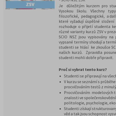
Je důležitým kurzem pro stude
Vysokou školu. Všechny typy
filozofické, pedagogické, a dal
které vyžadují úspěšné složení
rozhoduje o přijetí studenta ke
různé varianty kurzů ZSV v pre
SCIO NSZ jsou vypisovány na 
vypsané termíny shodují a termí
studenti se hlásí ke zkoušce S
našich kurzů. Zpravidla posun
studenti mohli dobře připravit.
Proč si vybrat tento kurz?
Studenti se připravují na vše
V kurzu se seznámí s průběh
procvičováním testů z minulý
Procvičováním modelových te
znalosti ve společenskovědníc
politologie, psychologie, ek
Studenti získají strukturovan
věd a tak jsou schopnost vysv