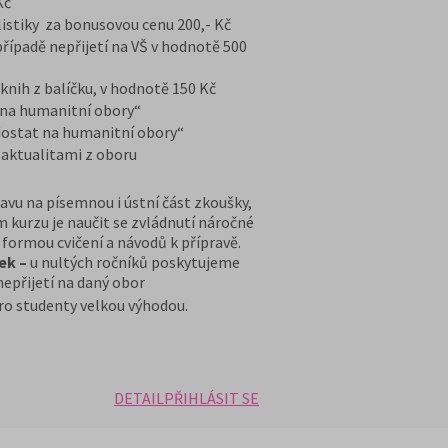
Kč
listiky za bonusovou cenu 200,- Kč
ípadě nepřijetí na VŠ v hodnotě 500
nih z balíčku, v hodnotě 150 Kč
na humanitní obory“
ostat na humanitní obory“
 aktualitami z oboru
avu na písemnou i ústní část zkoušky,
 kurzu je naučit se zvládnutí náročné
ů formou cvičení a návodů k přípravě.
ek –
u nultých ročníků poskytujeme
nepřijetí na daný obor
ro studenty velkou výhodou.
DETAIL
PŘIHLÁSIT SE