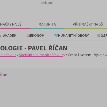
Reklama
ÍMAČKY NA VŠ
MATURITA
PŘIJÍMAČKY NA SŠ
NÍ AKADEMII
EKONOMII
HUMANITNÍ OBORY
OSP
OLOGIE - PAVEL ŘÍČAN
 dle fakult
/
Sociální a humanitní fakulty
/ Cesta životem - Vývojov
íčan