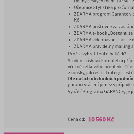
Dějiny českých médií 10360,- 
Učebnice Stylistika pro žurna
ZDARMA program Garance v př
Kč
ZDARMA poštovné za zaslání k
ZDARMA e-book „Dostanu se 
ZDARMA videonávod „Jak se d
ZDARMA pravidelný mailing s
Proč si vybrat tento balíček?
Student získává kompletní přípr
včetně celkového přehledu. Cílem
zkoušky, jak řešit strategii test
D
le našich obchodních podmín
garanci vrácení peněz v případě 
Využití Programu GARANCE, je p
10 560 Kč
Cena od: