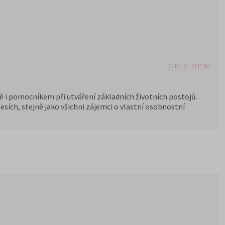
CHCI SE ZEPTAT
 i pomocníkem při utváření základních životních postojů.
esích, stejně jako všichni zájemci o vlastní osobnostní