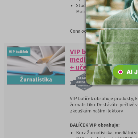
Student dostane poštou učeb
Maturitě.
10 560 Kč
Cena od:
VIP balíček - ŽURNAL
mediálních studií (nu
+ učebnice 2026/27
PROGRAM GARANCE 
VIP balíček obsahuje produkty, k
žurnalistiku. Dostáváte pečlivě 
zkouškám našimi lektory.
BALÍČEK VIP obsahuje:
Kurz Žurnalistika, mediální st