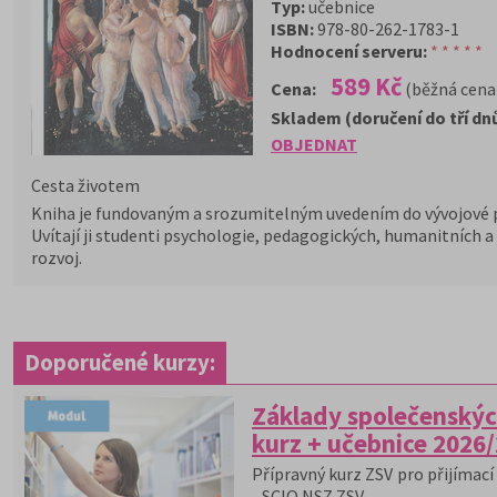
Typ:
učebnice
ISBN:
978-80-262-1783-1
Hodnocení serveru:
* * * * *
589 Kč
Cena:
(běžná cena
Skladem (doručení do tří dn
OBJEDNAT
Cesta životem
Kniha je fundovaným a srozumitelným uvedením do vývojové p
Uvítají ji studenti psychologie, pedagogických, humanitních a
rozvoj.
Doporučené kurzy:
Základy společenskýc
kurz + učebnice 2026
Přípravný kurz ZSV pro přijímací 
- SCIO NSZ ZSV.