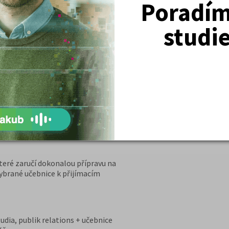
Poradím 
nice psychologie, a časopis Kam Po
studi
DETAIL
PŘIHLÁSIT SE
ISTIKA, studium
ltý ročník) přípravný kurz
VRÁCENÍ PENĚZ PŘI NEPŘIJETÍ NA VŠ
teré zaručí dokonalou přípravu na
vybrané učebnice k přijímacím
udia, publik relations + učebnice