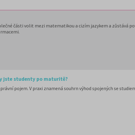
olečné části volit mezi matematikou a cizím jazykem a zůstává pov
ormacemi.
y jste studenty po maturitě?
právní pojem. V praxi znamená souhrn výhod spojených se studiem