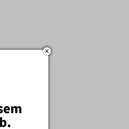
×
jsem
b.