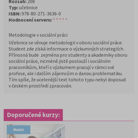
Rozsah:
208
Typ:
učebnice
ISBN:
978-80-271-3636-0
Hodnocení serveru:
* * * * *
Metodologie v sociální práci
Učebnice se věnuje metodologii v oboru sociální práce.
Student zde získá informace o výzkumných strategiích .
Přínosná bude zejména pro studenty a akademiky oboru
sociální práce, nicméně jistě poslouží i sociálním
pracovníkům, kteří s výzkumem pracují v rámci své
profese, ale i dalším zájemcům o danou problematiku.
Tím spíše, že ucelenější text tohoto typu nebyl doposud
v českém prostředí zpracován.
Doporučené kurzy: