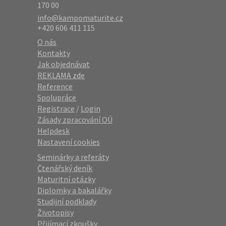
170 00
info@kampomaturite.cz
+420 606 411 115
O nás
Kontakty
Jak objednávat
REKLAMA zde
Reference
Spolupráce
Registrace
/
Login
Zásady zpracování OÚ
Helpdesk
Nastavení cookies
Seminárky a referáty
Čtenářský deník
Maturitní otázky
Diplomky a bakalářky
Studijní podklady
Životopisy
Přijímací zkoušky