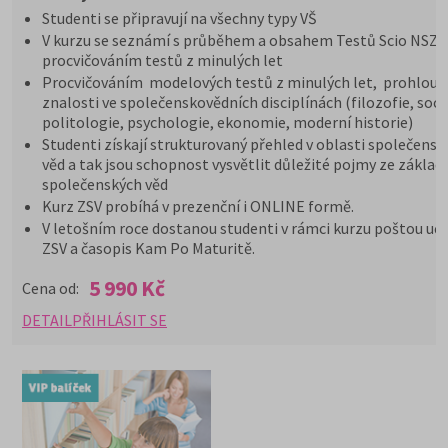
Studenti se připravují na všechny typy VŠ
V kurzu se seznámí s průběhem a obsahem Testů Scio NSZ Z
procvičováním testů z minulých let
Procvičováním modelových testů z minulých let, prohloub
znalosti ve společenskovědních disciplínách (filozofie, soci
politologie, psychologie, ekonomie, moderní historie)
Studenti získají strukturovaný přehled v oblasti společensk
věd a tak jsou schopnost vysvětlit důležité pojmy ze základ
společenských věd
Kurz ZSV probíhá v prezenční i ONLINE formě.
V letošním roce dostanou studenti v rámci kurzu poštou uče
ZSV a časopis Kam Po Maturitě.
5 990 Kč
Cena od:
DETAIL
PŘIHLÁSIT SE