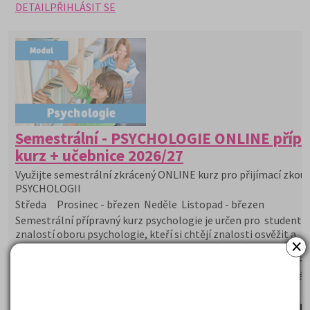
DETAIL
PŘIHLÁSIT SE
Semestrální - PSYCHOLOGIE ONLINE příp
kurz + učebnice 2026/27
Využijte semestrální zkrácený ONLINE kurz pro přijímací zkou
PSYCHOLOGII
Středa Prosinec - březen Neděle Listopad - březen
Semestrální přípravný kurz psychologie je určen pro studenty s
znalostí oboru psychologie, kteří si chtějí znalosti osvěžit a
×
prohloubit a dobře se připravit na přijímací řízení na Vysokých
školách např. na obor Psychologie, Psychologie s rozšířením
speciální pedagogiku, Psychologie se zaměřením na vzděláván
Arteterapie, Sociální práce, Aplikovanou psychoterapii.
Student dostane poštou učebnici psychologie, a časopis 