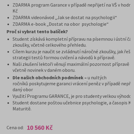
ZDARMA program Garance v případě nepřijetí na VŠ v hodno
Kč
ZDARMA videonávod „Jak se dostat na psychologii“
ZDARMA e-book „Dostat na obor psychologie“
Proč si vybrat tento balíček?
Student získává kompletní přípravu na písemnou i ústní čás
zkoušky, včetně celkového přehledu.
Cílem kurzu je naučit se zvládnutí náročné zkoušky, jak řešit
strategii testů formou cvičení a návodů k přípravě.
Naši zkušení lektoři věnují maximální pozornost přípravě n
včetně novinek v daném oboru.
Dle našich obchodních podmínek –
u nultých
ročníků poskytujeme garanci vrácení peněz v případě nepřij
daný obor
Využití Programu GARANCE, je pro studenty velkou výhodou
Student dostane poštou učebnice psychologie, a časopis K
Maturitě.
10 560 Kč
Cena od: