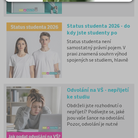
literatury. Stáhněte si zdarma
e-book
s podrobnými
informacemi.
Status studenta 2026 - do
kdy jste studenty po
maturitě?
Status studenta není
samostatný právní pojem. V
praxi znamená souhrn výhod
spojených se studiem, hlavně
zdravotní pojištění hrazené
státem, studentské slevy na
dopravu a další.
Odvolání na VŠ - nepřijetí
ke studiu
Obdrželi jste rozhodnutí o
nepřijetí? Podívejte se, jaké
jsou vaše šance na odvolání.
Pozor, odvolání je nutné
podat do 15 dnů od doručení
rozhodnutí o nepřijetí.