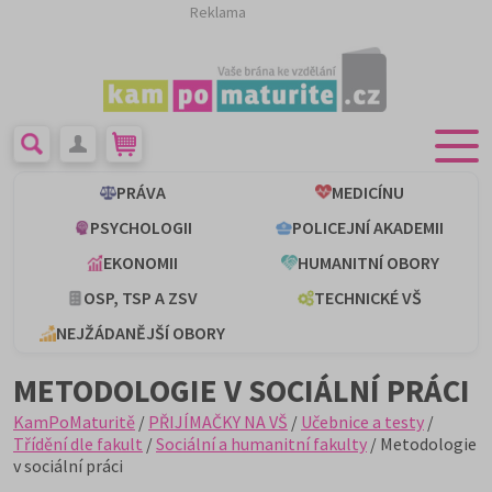
Reklama
PRÁVA
MEDICÍNU
PSYCHOLOGII
POLICEJNÍ AKADEMII
EKONOMII
HUMANITNÍ OBORY
OSP, TSP A ZSV
TECHNICKÉ VŠ
NEJŽÁDANĚJŠÍ OBORY
METODOLOGIE V SOCIÁLNÍ PRÁCI
KamPoMaturitě
/
PŘIJÍMAČKY NA VŠ
/
Učebnice a testy
/
Třídění dle fakult
/
Sociální a humanitní fakulty
/ Metodologie
v sociální práci