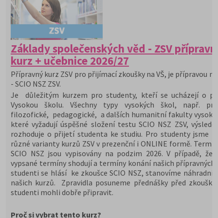
Základy společenských věd - ZSV přípravn
kurz + učebnice 2026/27
Přípravný kurz ZSV pro přijímací zkoušky na VŠ, je přípravou na
- SCIO NSZ ZSV.
Je důležitým kurzem pro studenty, kteří se ucházejí o při
Vysokou školu. Všechny typy vysokých škol, např. prá
filozofické, pedagogické, a dalších humanitní fakulty vysoký
které vyžadují úspěšné složení testu SCIO NSZ ZSV, výslede
rozhoduje o přijetí studenta ke studiu. Pro studenty jsme př
různé varianty kurzů ZSV v prezenční i ONLINE formě. Termín
SCIO NSZ jsou vypisovány na podzim 2026. V případě, že 
vypsané termíny shodují a termíny konání našich přípravných 
studenti se hlásí ke zkoušce SCIO NSZ, stanovíme náhradní 
našich kurzů. Zpravidla posuneme přednášky před zkoušky,
studenti mohli dobře připravit.
Proč si vybrat tento kurz?