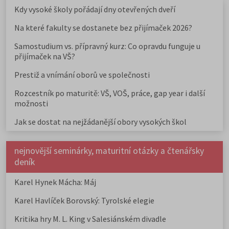
Kdy vysoké školy pořádají dny otevřených dveří
Na které fakulty se dostanete bez přijímaček 2026?
Samostudium vs. přípravný kurz: Co opravdu funguje u
přijímaček na VŠ?
Prestiž a vnímání oborů ve společnosti
Rozcestník po maturitě: VŠ, VOŠ, práce, gap year i další
možnosti
Jak se dostat na nejžádanější obory vysokých škol
nejnovější seminárky, maturitní otázky a čtenářsky
deník
Karel Hynek Mácha: Máj
Karel Havlíček Borovský: Tyrolské elegie
Kritika hry M. L. King v Salesiánském divadle