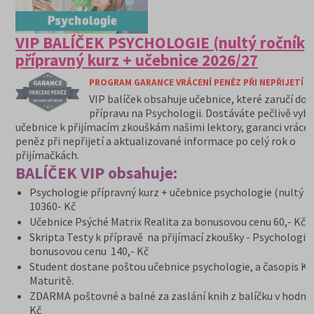
VIP BALÍČEK PSYCHOLOGIE (nultý ročník)
přípravný kurz + učebnice 2026/27
PROGRAM GARANCE VRÁCENÍ PENĚZ PŘI NEPŘIJETÍ N
VIP balíček obsahuje učebnice, které zaručí do
přípravu na Psychologii. Dostáváte pečlivě vyb
učebnice k přijímacím zkouškám našimi lektory, garanci vrácen
peněz při nepřijetí a aktualizované informace po celý rok o
přijímačkách.
BALÍČEK VIP obsahuje:
Psychologie přípravný kurz + učebnice psychologie (nultý r
10360- Kč
Učebnice Psýché Matrix Realita za bonusovou cenu 60,- Kč
Skripta Testy k přípravě na přijímací zkoušky - Psychologie
bonusovou cenu 140,- Kč
Student dostane poštou učebnice psychologie, a časopis K
Maturitě.
ZDARMA poštovné a balné za zaslání knih z balíčku v hodno
Kč