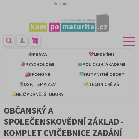
Reklama
PRÁVA
MEDICÍNU
PSYCHOLOGII
POLICEJNÍ AKADEMII
EKONOMII
HUMANITNÍ OBORY
OSP, TSP A ZSV
TECHNICKÉ VŠ
NEJŽÁDANĚJŠÍ OBORY
OBČANSKÝ A
SPOLEČENSKOVĚDNÍ ZÁKLAD -
KOMPLET CVIČEBNICE ZADÁNÍ