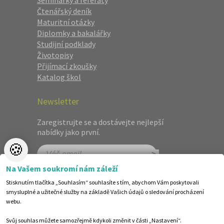
Seminárky a referáty
Čtenářský deník
Maturitní otázky
Diplomky a bakalářky
Studijní podklady
Životopisy
Přijímací zkoušky
Katalog škol
Newsletter
Zaregistrujte se a dostávejte nejlepší
nabídky jako první.
🍪
Na Vašem soukromí nám záleží
Stisknutím tlačítka „Souhlasím“ souhlasíte s tím, abychom Vám poskytovali
smysluplné a užitečné služby na základě Vašich údajů o sledování procházení
294 Kč
Cena:
(běžná cena 320 Kč)
webu.
Skladem (doručení do tří dnů)
Svůj souhlas můžete samozřejmě kdykoli změnit v části „Nastavení“.
OBJEDNAT