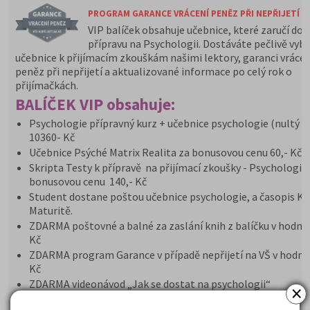
PROGRAM GARANCE VRÁCENÍ PENĚZ PŘI NEPŘIJETÍ N
VIP balíček obsahuje učebnice, které zaručí do
přípravu na Psychologii. Dostáváte pečlivě vyb
učebnice k přijímacím zkouškám našimi lektory, garanci vrácen
peněz při nepřijetí a aktualizované informace po celý rok o
přijímačkách.
BALÍČEK VIP obsahuje:
Psychologie přípravný kurz + učebnice psychologie (nultý r
10360- Kč
Učebnice Psýché Matrix Realita za bonusovou cenu 60,- Kč
Skripta Testy k přípravě na přijímací zkoušky - Psychologie
bonusovou cenu 140,- Kč
Student dostane poštou učebnice psychologie, a časopis K
Maturitě.
ZDARMA poštovné a balné za zaslání knih z balíčku v hodno
Kč
ZDARMA program Garance v případě nepřijetí na VŠ v hodno
Kč
ZDARMA videonávod „Jak se dostat na psychologii“
×
ZDARMA e-book „Dostat na obor psychologie“