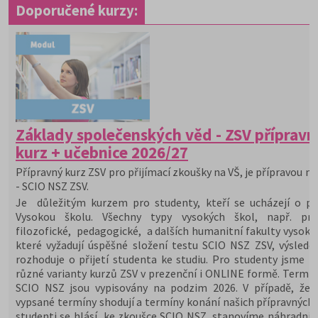
Doporučené kurzy:
Základy společenských věd - ZSV přípravn
kurz + učebnice 2026/27
Přípravný kurz ZSV pro přijímací zkoušky na VŠ, je přípravou na
- SCIO NSZ ZSV.
Je důležitým kurzem pro studenty, kteří se ucházejí o při
Vysokou školu. Všechny typy vysokých škol, např. prá
filozofické, pedagogické, a dalších humanitní fakulty vysoký
které vyžadují úspěšné složení testu SCIO NSZ ZSV, výslede
rozhoduje o přijetí studenta ke studiu. Pro studenty jsme př
různé varianty kurzů ZSV v prezenční i ONLINE formě. Termín
SCIO NSZ jsou vypisovány na podzim 2026. V případě, že 
vypsané termíny shodují a termíny konání našich přípravných 
studenti se hlásí ke zkoušce SCIO NSZ, stanovíme náhradní 