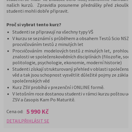
našich kurzů. Zpravidla posuneme přednášky před zkoušky,
studenti mohli dobře připravit.
Proč si vybrat tento kurz?
Studenti se připravují na všechny typy VŠ
V kurzu se seznámí s průběhem a obsahem Testů Scio NSZ Z
procvičováním testů z minulých let
Procvičováním modelových testů z minulých let, prohloub
znalosti ve společenskovědních disciplínách (filozofie, soci
politologie, psychologie, ekonomie, moderní historie)
Studenti získají strukturovaný přehled v oblasti společensk
věd a tak jsou schopnost vysvětlit důležité pojmy ze základ
společenských věd
Kurz ZSV probíhá v prezenční i ONLINE formě.
V letošním roce dostanou studenti v rámci kurzu poštou uče
ZSV a časopis Kam Po Maturitě.
5 990 Kč
Cena od:
DETAIL
PŘIHLÁSIT SE