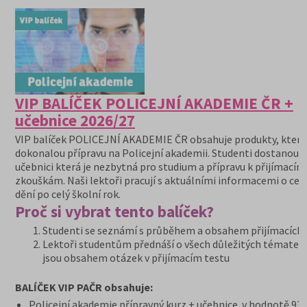
VIP BALÍČEK POLICEJNÍ AKADEMIE ČR +
učebnice 2026/27
VIP balíček POLICEJNÍ AKADEMIE ČR obsahuje produkty, které 
dokonalou přípravu na Policejní akademii. Studenti dostanou 
učebnici která je nezbytná pro studium a přípravu k přijímacím
zkouškám. Naši lektoři pracují s aktuálními informacemi o ce
dění po celý školní rok.
Proč si vybrat tento balíček?
Studenti se seznámí s průběhem a obsahem přijímacích
Lektoři studentům přednáší o všech důležitých tématech
jsou obsahem otázek v přijímacím testu
BALÍČEK VIP PAČR obsahuje:
Policejní akademie přípravný kurz + učebnice v hodnotě 936