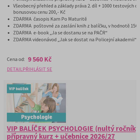
Všeobecný přehled a základy práva 2. díl + 1000 testových o
bonusovou cenu 200,- Kč
ZDARMA časopis Kam Po Maturitě
ZDARMA poštovné za zaslání knih z balíčku, v hodnotě 150,
ZDARMA e-book „Ja se dostanu se na PAČR“
ZDARMA videonávod „Jak se dostat na Policejní akademii“
9 560 Kč
Cena od:
DETAIL
PŘIHLÁSIT SE
VIP BALÍČEK PSYCHOLOGIE (nultý ročník)
přípravný kurz + učebnice 2026/27