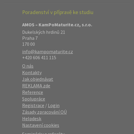
Poradenství v přípravě ke studiu
AMOS – KamPoMaturite.cz, s.r.o.
Dukelských hrdinů 21
Praha 7
170 00
info@kampomaturite.cz
+420 606 411 115
O nás
Kontakty
Jak objednávat
REKLAMA zde
Reference
Spolupráce
Registrace
/
Login
Zásady zpracování OÚ
Helpdesk
Nastavení cookies