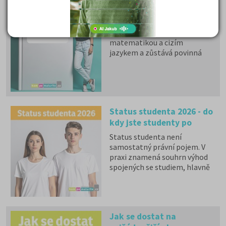
Státní maturita 2026
I v roce 2026 mohou studenti
u společné části volit mezi
matematikou a cizím
jazykem a zůstává povinná
zkouška z českého jazyka a
literatury. Stáhněte si zdarma
e-book
s podrobnými
informacemi.
Status studenta 2026 - do
kdy jste studenty po
maturitě?
Status studenta není
samostatný právní pojem. V
praxi znamená souhrn výhod
spojených se studiem, hlavně
zdravotní pojištění hrazené
státem, studentské slevy na
dopravu a další.
Jak se dostat na