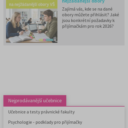
nejžádanější obory
vysokých škol
Zajímá vás, kde se na dané
obory můžete přihlásit? Jaké
jsou konkrétní požadavky k
přijímačkám pro rok 2026?
Informace pro obory, které
neuvádíme v tomto přehledu,
najdete na
www.VysokeSkoly.com
,
aktuální informace k 2. kolům
a prodloužení termínů pro
podání přihlášek pak
zde
.
Nejprodávanější učebnice
Učebnice a testy právnické fakulty
Psychologie - podklady pro přijímačky