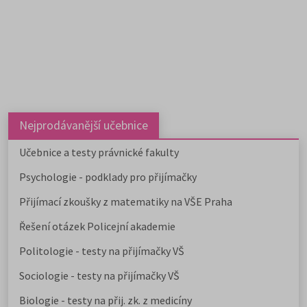
řízení běží po celé ČR.
✅ Některé školy přijímají
přihlášky i během léta.
✅ Rozpis podle jednotlivých
škol najdete v příloze k
článku.
✅ Níže uvádíme
aktualizovaný přehled a další
možnosti mimo veřejné VŠ.
Nejprodávanější učebnice
Učebnice a testy právnické fakulty
Psychologie - podklady pro přijímačky
Přijímací zkoušky z matematiky na VŠE Praha
Řešení otázek Policejní akademie
Politologie - testy na přijímačky VŠ
Sociologie - testy na přijímačky VŠ
Biologie - testy na přij. zk. z medicíny