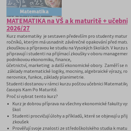
MATEMATIKA na VŠ a k maturitě + učebni
2026/27
Kurz matematiky je sestaven především pro studenty maturit
ročníků, kterým má usnadnit závěrečné opakování před maturi
zkouškou a přípravou ke studiu na Vysokých školách. V kurzu se
připravují i studenti na přijímací zkoušky v oboru management
podnikovou ekonomiku, finance,
účetnictví, marketing a další ekonomické obory. Zaměří se na
základy matematické logiky, mocniny, algebraické výrazy, rovn
nerovnice, funkce, základy planimetrie.
Studenti dostanou v rámci kurzu poštou učebnici Matematiky 
časopis Kam Po Maturitě.
Proč si vybrat tento kurz?
Kurz je dobrou příprava na všechny ekonomické fakulty vys
škol
Studenti procvičují úlohy a příkladů, které se objevují u přij
zkoušek
Prověřují svoje znalosti ze středoškolského studia k maturi