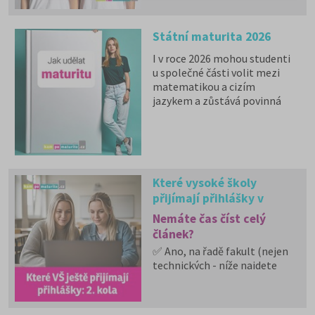
dopravu a další.
Státní maturita 2026
I v roce 2026 mohou studenti
u společné části volit mezi
matematikou a cizím
jazykem a zůstává povinná
zkouška z českého jazyka a
literatury. Stáhněte si zdarma
e-book
s podrobnými
informacemi.
Které vysoké školy
přijímají přihlášky v
dalších měsících: 2. kola
Nemáte čas číst celý
článek?
✅ Ano, na řadě fakult (nejen
technických - níže najdete
rozpis i dle typu oboru) se
stále můžete přihlásit.
✅ Další kola přijímacího