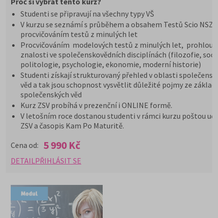
Proč si vybrat tento kurz?
Studenti se připravují na všechny typy VŠ
V kurzu se seznámí s průběhem a obsahem Testů Scio NSZ Z
procvičováním testů z minulých let
Procvičováním modelových testů z minulých let, prohloub
znalosti ve společenskovědních disciplínách (filozofie, soci
politologie, psychologie, ekonomie, moderní historie)
Studenti získají strukturovaný přehled v oblasti společensk
věd a tak jsou schopnost vysvětlit důležité pojmy ze základ
společenských věd
Kurz ZSV probíhá v prezenční i ONLINE formě.
V letošním roce dostanou studenti v rámci kurzu poštou uče
ZSV a časopis Kam Po Maturitě.
5 990 Kč
Cena od:
DETAIL
PŘIHLÁSIT SE