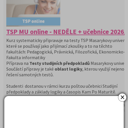
TSP MU online - NEDĚLE + učebnice 2026/
Kurz systematicky připravuje na testy TSP Masarykovy univerzi
které se používají jako přijímací zkoušky a to na těchto
fakultách: Pedagogická, Právnická, Filozofická, Ekonomicko-s
Fakulta informatiky
Příprava na
Testy studijních předpokladů
Masarykovy univerzi
Součástí přípravy je také
oblast logiky
, kterou využijí nejenom
řešení samotných testů.
Studenti dostanou v rámci kurzu poštou učebnici Studijní
předpoklady a základy logiky a časopis Kam Po Maturitě.
×
Testy studijních a všeobecných předpokladů: verbální myšle
numerické myšlení, symbolické myšlení, prostorová předst
úsudky, analytické myšlení, základy vědeckého myšlení, krit
myšlení. Analýza a testování variant
Proč si vybrat tento kurz?