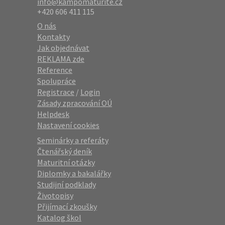
info@kampomaturite.cz
+420 606 411 115
O nás
Kontakty
Jak objednávat
REKLAMA zde
Reference
Spolupráce
Registrace
/
Login
Zásady zpracování OÚ
Helpdesk
Nastavení cookies
Seminárky a referáty
Čtenářský deník
Maturitní otázky
Diplomky a bakalářky
Studijní podklady
Životopisy
Přijímací zkoušky
Katalog škol