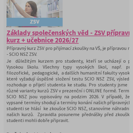
Základy společenských věd - ZSV přípravn
kurz + učebnice 2026/27
Přípravný kurz ZSV pro přijímací zkoušky na VŠ, je přípravou na
- SCIO NSZ ZSV.
Je důležitým kurzem pro studenty, kteří se ucházejí o při
Vysokou školu. Všechny typy vysokých škol, např. prá
filozofické, pedagogické, a dalších humanitní fakulty vysoký
které vyžadují úspěšné složení testu SCIO NSZ ZSV, výslede
rozhoduje o přijetí studenta ke studiu. Pro studenty jsme př
různé varianty kurzů ZSV v prezenční i ONLINE formě. Termín
SCIO NSZ jsou vypisovány na podzim 2026. V případě, že 
vypsané termíny shodují a termíny konání našich přípravných 
studenti se hlásí ke zkoušce SCIO NSZ, stanovíme náhradní 
našich kurzů. Zpravidla posuneme přednášky před zkoušky,
studenti mohli dobře připravit.