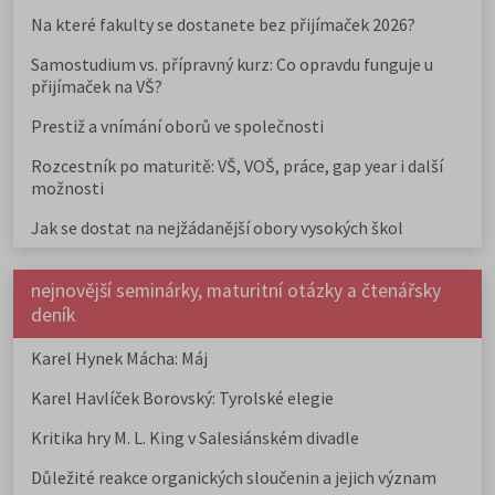
Na které fakulty se dostanete bez přijímaček 2026?
Samostudium vs. přípravný kurz: Co opravdu funguje u
přijímaček na VŠ?
Prestiž a vnímání oborů ve společnosti
Rozcestník po maturitě: VŠ, VOŠ, práce, gap year i další
možnosti
Jak se dostat na nejžádanější obory vysokých škol
nejnovější seminárky, maturitní otázky a čtenářsky
deník
Karel Hynek Mácha: Máj
Karel Havlíček Borovský: Tyrolské elegie
Kritika hry M. L. King v Salesiánském divadle
Důležité reakce organických sloučenin a jejich význam