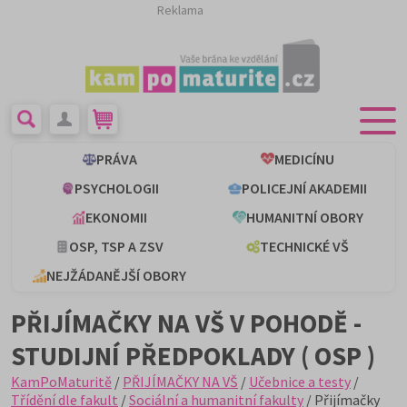
Reklama
PRÁVA
MEDICÍNU
PSYCHOLOGII
POLICEJNÍ AKADEMII
EKONOMII
HUMANITNÍ OBORY
OSP, TSP A ZSV
TECHNICKÉ VŠ
NEJŽÁDANĚJŠÍ OBORY
PŘIJÍMAČKY NA VŠ V POHODĚ -
STUDIJNÍ PŘEDPOKLADY ( OSP )
KamPoMaturitě
/
PŘIJÍMAČKY NA VŠ
/
Učebnice a testy
/
Třídění dle fakult
/
Sociální a humanitní fakulty
/ Přijímačky