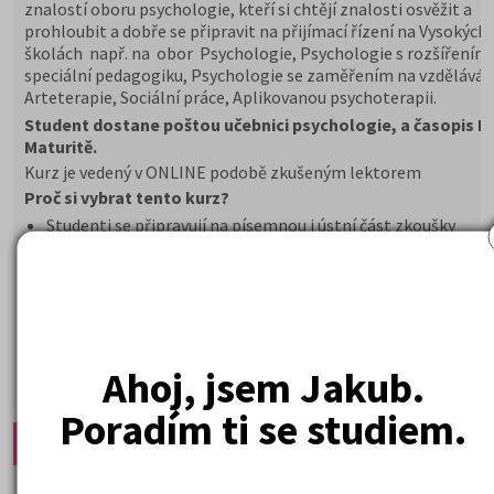
znalostí oboru psychologie, kteří si chtějí znalosti osvěžit a
prohloubit a dobře se připravit na přijímací řízení na Vysokých
školách např. na obor Psychologie, Psychologie s rozšířením
speciální pedagogiku, Psychologie se zaměřením na vzděláván
Arteterapie, Sociální práce, Aplikovanou psychoterapii.
Student dostane poštou učebnici psychologie, a časopis 
Maturitě.
Kurz je vedený v ONLINE podobě zkušeným lektorem
Proč si vybrat tento kurz?
Studenti se připravují na písemnou i ústní část zkoušky
Postupně získávají celkový přehled o psychologii
Procvičováním modelových testů si vyzkouší svoje znalosti
10 360 Kč
Cena od:
Ahoj, jsem Jakub.
DETAIL
PŘIHLÁSIT SE
Poradím ti se studiem.
Doporučené články:
Odvolání na VŠ - nepřijetí