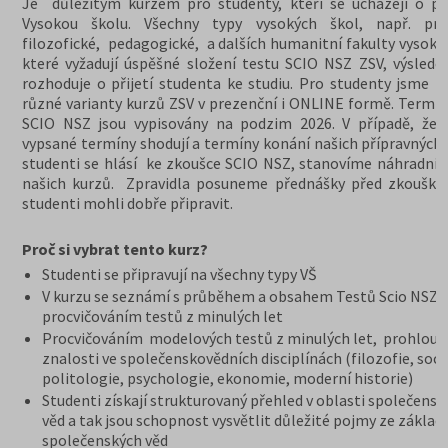
Je důležitým kurzem pro studenty, kteří se ucházejí o při
Vysokou školu. Všechny typy vysokých škol, např. prá
filozofické, pedagogické, a dalších humanitní fakulty vysoký
které vyžadují úspěšné složení testu SCIO NSZ ZSV, výslede
rozhoduje o přijetí studenta ke studiu. Pro studenty jsme př
různé varianty kurzů ZSV v prezenční i ONLINE formě. Termín
SCIO NSZ jsou vypisovány na podzim 2026. V případě, že 
vypsané termíny shodují a termíny konání našich přípravných 
studenti se hlásí ke zkoušce SCIO NSZ, stanovíme náhradní 
našich kurzů. Zpravidla posuneme přednášky před zkoušky,
studenti mohli dobře připravit.
Proč si vybrat tento kurz?
Studenti se připravují na všechny typy VŠ
V kurzu se seznámí s průběhem a obsahem Testů Scio NSZ Z
procvičováním testů z minulých let
Procvičováním modelových testů z minulých let, prohloub
znalosti ve společenskovědních disciplínách (filozofie, soci
politologie, psychologie, ekonomie, moderní historie)
Studenti získají strukturovaný přehled v oblasti společensk
věd a tak jsou schopnost vysvětlit důležité pojmy ze základ
společenských věd