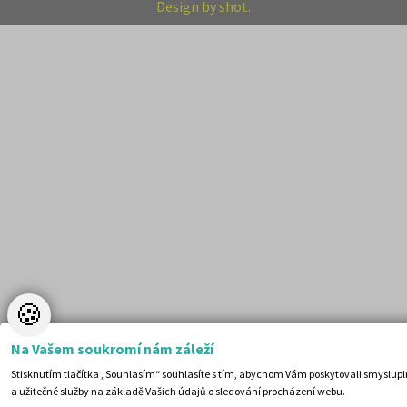
Design by shot.
🍪
Na Vašem soukromí nám záleží
Stisknutím tlačítka „Souhlasím“ souhlasíte s tím, abychom Vám poskytovali smyslup
578 Kč
Cena:
(běžná cena 629 Kč)
a užitečné služby na základě Vašich údajů o sledování procházení webu.