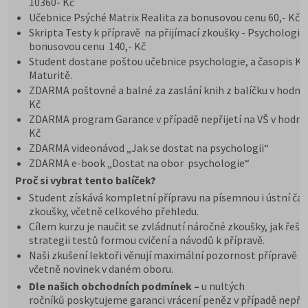
10360- Kč
Učebnice Psýché Matrix Realita za bonusovou cenu 60,- Kč
Skripta Testy k přípravě na přijímací zkoušky - Psychologie
bonusovou cenu 140,- Kč
Student dostane poštou učebnice psychologie, a časopis K
Maturitě.
ZDARMA poštovné a balné za zaslání knih z balíčku v hodno
Kč
ZDARMA program Garance v případě nepřijetí na VŠ v hodno
Kč
ZDARMA videonávod „Jak se dostat na psychologii“
ZDARMA e-book „Dostat na obor psychologie“
Proč si vybrat tento balíček?
Student získává kompletní přípravu na písemnou i ústní čás
zkoušky, včetně celkového přehledu.
Cílem kurzu je naučit se zvládnutí náročné zkoušky, jak řešit
strategii testů formou cvičení a návodů k přípravě.
Naši zkušení lektoři věnují maximální pozornost přípravě n
včetně novinek v daném oboru.
Dle našich obchodních podmínek –
u nultých
ročníků poskytujeme garanci vrácení peněz v případě nepřij