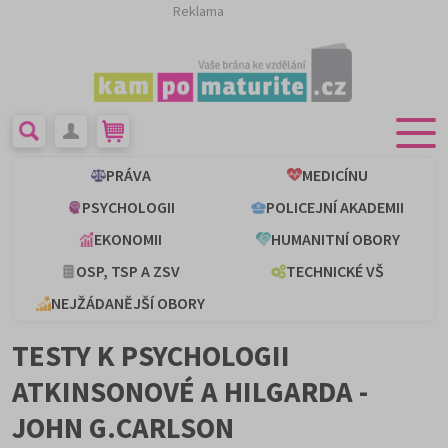
Reklama
PRÁVA
MEDICÍNU
PSYCHOLOGII
POLICEJNÍ AKADEMII
EKONOMII
HUMANITNÍ OBORY
OSP, TSP A ZSV
TECHNICKÉ VŠ
NEJŽÁDANĚJŠÍ OBORY
TESTY K PSYCHOLOGII
ATKINSONOVÉ A HILGARDA -
JOHN G.CARLSON