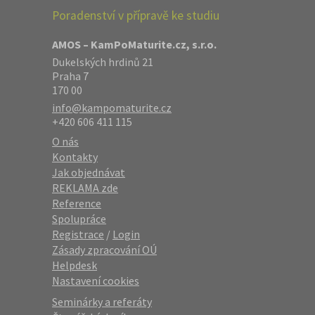
Poradenství v přípravě ke studiu
AMOS – KamPoMaturite.cz, s.r.o.
Dukelských hrdinů 21
Praha 7
170 00
info@kampomaturite.cz
+420 606 411 115
O nás
Kontakty
Jak objednávat
REKLAMA zde
Reference
Spolupráce
Registrace
/
Login
Zásady zpracování OÚ
Helpdesk
Nastavení cookies
Seminárky a referáty