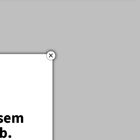
×
jsem
b.