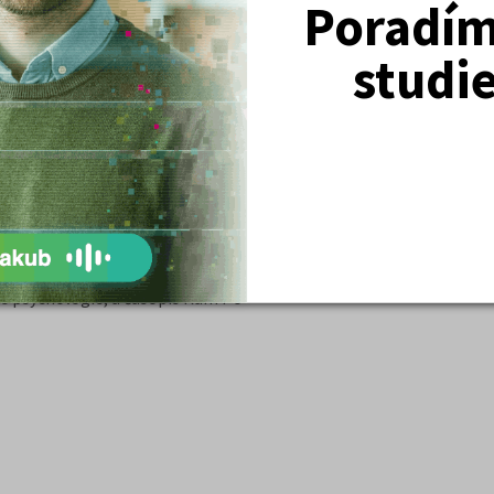
Poradím 
at na psychologii“
r psychologie“
studi
avu na písemnou i ústní část zkoušky,
í náročné zkoušky, jak řešit strategii
přípravě.
imální pozornost přípravě na výuku
ek –
u nultých ročníků poskytujeme
nepřijetí na daný obor
ro studenty velkou výhodou.
e psychologie, a časopis Kam Po