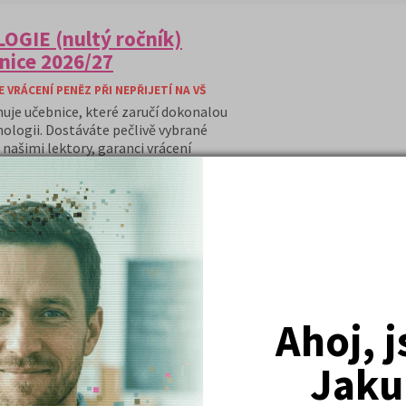
OGIE (nultý ročník)
nice 2026/27
VRÁCENÍ PENĚZ PŘI NEPŘIJETÍ NA VŠ
huje učebnice, které zaručí dokonalou
hologii. Dostáváte pečlivě vybrané
našimi lektory, garanci vrácení
ané informace po celý rok o
:
bnice psychologie (nultý ročník)
za bonusovou cenu 60,- Kč
ímací zkoušky - Psychologie za
Ahoj, 
e psychologie, a časopis Kam Po
Jaku
ání knih z balíčku v hodnotě 150 Kč
dě nepřijetí na VŠ v hodnotě 500 Kč