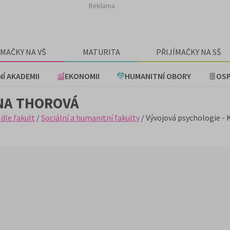
Reklama
ÍMAČKY NA VŠ
MATURITA
PŘIJÍMAČKY NA SŠ
NÍ AKADEMII
EKONOMII
HUMANITNÍ OBORY
OSP
INA THOROVÁ
 dle fakult
/
Sociální a humanitní fakulty
/ Vývojová psychologie -