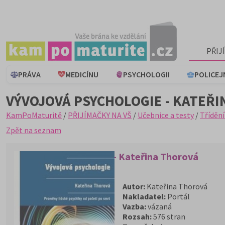
PŘIJ
PRÁVA
MEDICÍNU
PSYCHOLOGII
POLICEJ
VÝVOJOVÁ PSYCHOLOGIE - KATEŘ
KamPoMaturitě
/
PŘIJÍMAČKY NA VŠ
/
Učebnice a testy
/
Třídění
Zpět na seznam
Vývojová psychologie - Kateřina Thorová
Autor:
Kateřina Thorová
Nakladatel:
Portál
Vazba:
vázaná
Rozsah:
576 stran