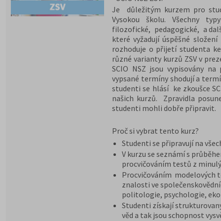
Je důležitým kurzem pro stude
Vysokou školu. Všechny typy
filozofické, pedagogické, a dal
které vyžadují úspěšné složení
rozhoduje o přijetí studenta ke
různé varianty kurzů ZSV v pre
SCIO NSZ jsou vypisovány na 
vypsané termíny shodují a termí
studenti se hlásí ke zkoušce S
našich kurzů. Zpravidla posun
studenti mohli dobře připravit.
Proč si vybrat tento kurz?
Studenti se připravují na vše
V kurzu se seznámí s průběh
procvičováním testů z minulý
Procvičováním modelových te
znalosti ve společenskovědníc
politologie, psychologie, ek
Studenti získají strukturovan
věd a tak jsou schopnost vysv