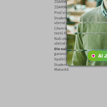
ZDARMA videonávod „Jak se dost
ZDARMA e-book „Dostat na obo
Proč si vybrat tento balíček?
Student získává kompletní přípr
včetně celkového přehledu.
Cílem kurzu je naučit se zvládnut
testů formou cvičení a návodů k 
Naši zkušení lektoři věnují max
včetně novinek v daném oboru.
Dle našich obchodních podmín
garanci vrácení peněz v případě 
Využití Programu GARANCE, je p
Student dostane poštou učebnic
Maturitě.