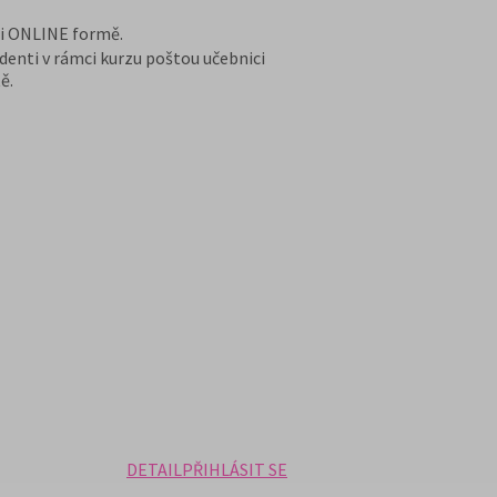
 i ONLINE formě.
denti v rámci kurzu poštou učebnici
ě.
DETAIL
PŘIHLÁSIT SE