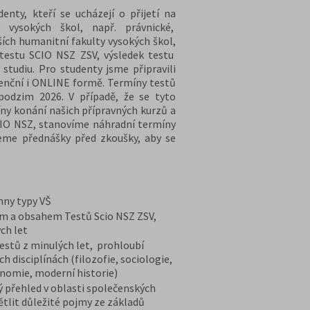
nty, kteří se ucházejí o přijetí na
 vysokých škol, např. právnické,
ších humanitní fakulty vysokých škol,
 testu SCIO NSZ ZSV, výsledek testu
 studiu. Pro studenty jsme připravili
zenční i ONLINE formě. Termíny testů
podzim 2026. V případě, že se tyto
ny konání našich přípravných kurzů a
CIO NSZ, stanovíme náhradní termíny
eme přednášky před zkoušky, aby se
chny typy VŠ
em a obsahem Testů Scio NSZ ZSV,
ch let
stů z minulých let, prohloubí
h disciplínách (filozofie, sociologie,
onomie, moderní historie)
ý přehled v oblasti společenských
ětlit důležité pojmy ze základů