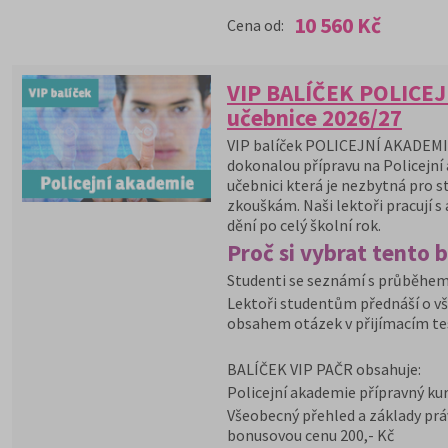
10 560 Kč
Cena od:
VIP BALÍČEK POLICEJ
učebnice 2026/27
VIP balíček POLICEJNÍ AKADEMIE
dokonalou přípravu na Policejní
učebnici která je nezbytná pro s
zkouškám. Naši lektoři pracují 
dění po celý školní rok.
Proč si vybrat tento b
Studenti se seznámí s průběhem
Lektoři studentům přednáší o vš
obsahem otázek v přijímacím te
BALÍČEK VIP PAČR obsahuje:
Policejní akademie přípravný ku
Všeobecný přehled a základy práv
bonusovou cenu 200,- Kč