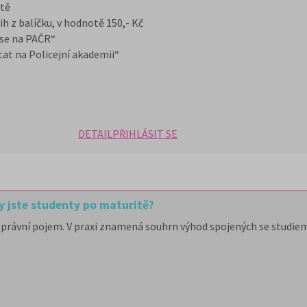
itě
 z balíčku, v hodnotě 150,- Kč
 se na PAČR“
at na Policejní akademii“
DETAIL
PŘIHLÁSIT SE
y jste studenty po maturitě?
právní pojem. V praxi znamená souhrn výhod spojených se studiem