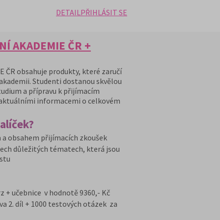
DETAIL
PŘIHLÁSIT SE
NÍ AKADEMIE ČR +
 ČR obsahuje produkty, které zaručí
 akademii. Studenti dostanou skvělou
tudium a přípravu k přijímacím
s aktuálními informacemi o celkovém
alíček?
 a obsahem přijímacích zkoušek
ech důležitých tématech, která jsou
stu
rz + učebnice v hodnotě 9360,- Kč
a 2. díl + 1000 testových otázek za