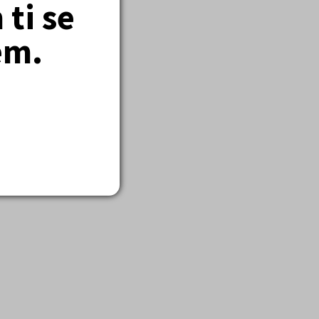
ti se
em.