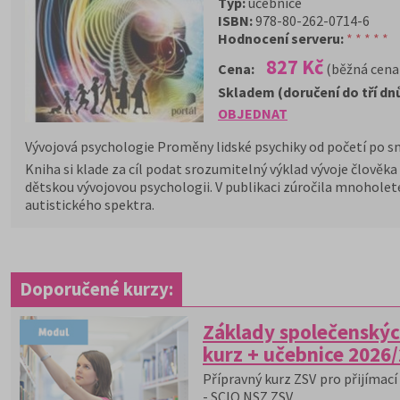
Typ:
učebnice
ISBN:
978-80-262-0714-6
Hodnocení serveru:
* * * * *
827 Kč
Cena:
(běžná cena
Skladem (doručení do tří dn
OBJEDNAT
Vývojová psychologie
Proměny lidské psychiky od početí po s
Kniha si klade za cíl podat srozumitelný výklad vývoje člověka
dětskou vývojovou psychologii. V publikaci zúročila mnoholeté
autistického spektra.
Doporučené kurzy:
Základy společenskýc
kurz + učebnice 2026
Přípravný kurz ZSV pro přijímací 
- SCIO NSZ ZSV.