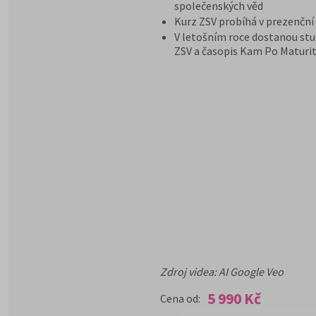
společenských věd
Kurz ZSV probíhá v prezenční
V letošním roce dostanou stu
ZSV a časopis Kam Po Maturit
Zdroj videa: AI Google Veo
5 990 Kč
Cena od: