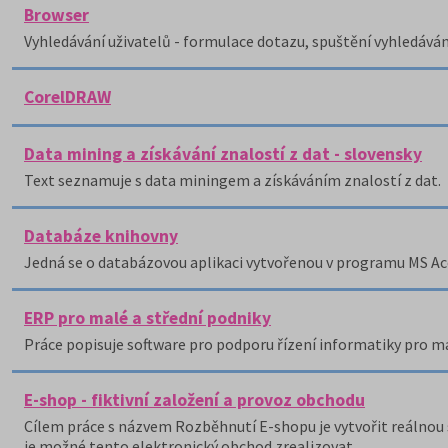
Browser
Vyhledávání uživatelů - formulace dotazu, spuštění vyhledávání 
CorelDRAW
Data mining a získávání znalostí z dat - slovensky
Text seznamuje s data miningem a získáváním znalostí z dat.
Databáze knihovny
Jedná se o databázovou aplikaci vytvořenou v programu MS Ac
ERP pro malé a střední podniky
Práce popisuje software pro podporu řízení informatiky pro mal
E-shop - fiktivní založení a provoz obchodu
Cílem práce s názvem Rozběhnutí E-shopu je vytvořit reálnou s
je možné tento elektronický obchod zrealizovat.