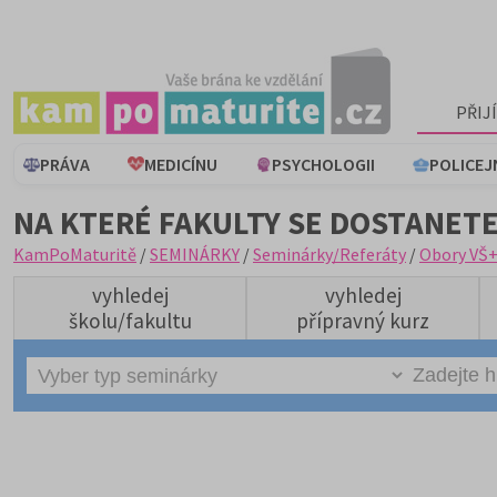
PŘIJ
PRÁVA
MEDICÍNU
PSYCHOLOGII
POLICEJ
NA KTERÉ FAKULTY SE DOSTANETE
KamPoMaturitě
/
SEMINÁRKY
/
Seminárky/Referáty
/
Obory VŠ
vyhledej
vyhledej
školu/fakultu
přípravný kurz