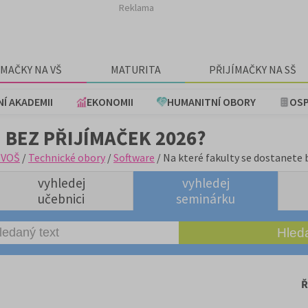
Reklama
ÍMAČKY NA VŠ
MATURITA
PŘIJÍMAČKY NA SŠ
NÍ AKADEMII
EKONOMII
HUMANITNÍ OBORY
OSP
 BEZ PŘIJÍMAČEK 2026?
+VOŠ
/
Technické obory
/
Software
/ Na které fakulty se dostanete 
vyhledej
vyhledej
učebnici
seminárku
Ř