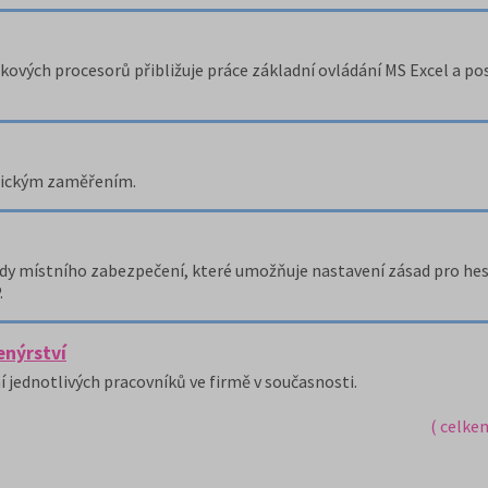
lkových procesorů přibližuje práce základní ovládání MS Excel a p
tnickým zaměřením.
dy místního zabezpečení, které umožňuje nastavení zásad pro hesl
.
enýrství
 jednotlivých pracovníků ve firmě v současnosti.
( celke