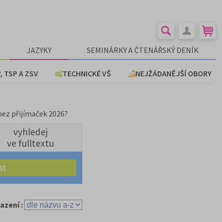
JAZYKY
SEMINÁRKY A ČTENÁŘSKÝ DENÍK
, TSP A ZSV
TECHNICKÉ VŠ
NEJŽÁDANĚJŠÍ OBORY
bez přijímaček 2026?
vyhledej
ve fulltextu
azení :