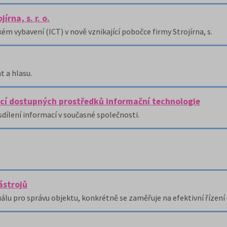
rna, s. r. o.
vybavení (ICT) v nově vznikající pobočce firmy Strojírna, s.
 a hlasu.
í dostupných prostředků informační technologie
sdílení informací v současné společnosti.
ástrojů
lu pro správu objektu, konkrétně se zaměřuje na efektivní řízení 