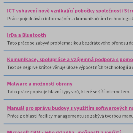
ICT vybavení nově vznikající pobočky společnosti Strojí
Práce pojednává o informačním a komunikačním technologickém 
IrDa a Bluetooth
Tato práce se zabývá problematikou bezdrátového přenosu dat
Komunikace, spolupráce a vzájemná podpora s pomoc
Text se nejprve krátce věnuje úloze výpočetních technologií a 
Malware a možnosti obrany
Tato práce popisuje hlavní typy virů, které se šíří internetem.
Manuál pro správu budovy s využitím softwarových n
Práce z oblasti facility managementu se zabývá tvorbou manuá
Microsoft CRM - jeho skladba, možnosti a využití