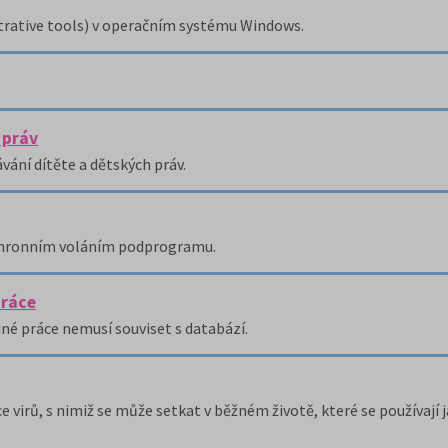
strative tools) v operačním systému Windows.
 práv
ání dítěte a dětských práv.
nchronním voláním podprogramu.
práce
né práce nemusí souviset s databází.
virů, s nimiž se může setkat v běžném životě, které se používají 