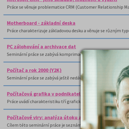
Práce se věnuje problematice CRM (Customer Relationship Man
Motherboard - základní deska
Práce charakterizuje základovou desku a věnuje se různým typ
PC zálohování a archivace dat
Seminární práce se zabývá komprimačními programy.
Počítač a rok 2000 (Y2K)
Seminární práce se zabývá ještě nedávno ožehavým tématem, a
Počítačová grafika v podnikatelské praxi
Práce uvádí charakteristiku tří grafických programů: 3D Studi
Počítačové viry: analýza útoku a obrana
Cílem této seminární práce je seznámit s počítačovými viry.