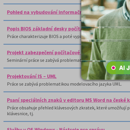
Pohled na vybudování informačního centra městskéh
Popis BIOS základní desky počítače
Práce charakterizuje BIOS a poté vypisuje jeho jednotlivá nast
Projekt zabezpečení počítačové sítě
Seminární práce se zabývá problematikou zabezpečení počítač
Projektování IS – UML
Práce se zabývá problematikou modelovacího jazyka UML.
Psaní speciálních znaků v editoru MS Word na české k
Práce obsahuje přehled klávesových zkratek, které umožňují p
klávesnice, tj.
Služby v OS Windows - Nástroje pro správu