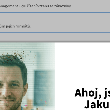
agement), čili řízení vztahu se zákazníky.
ům jejích formátů.
 to problémy, které mohly nastat při přechodu počítačů na rok 2
o, Corel Draw a Adobe Photoshop.
Ahoj, 
Jaku