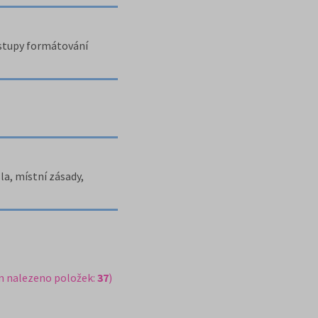
ostupy formátování
a, místní zásady,
m nalezeno položek:
37
)