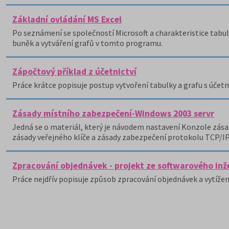
Základní ovládání MS Excel
Po seznámení se společností Microsoft a charakteristice tabu
buněk a vytváření grafů v tomto programu.
Zápočtový příklad z účetnictví
Práce krátce popisuje postup vytvoření tabulky a grafu s úče
Zásady místního zabezpečení-Windows 2003 servr
Jedná se o materiál, který je návodem nastavení Konzole zása
zásady veřejného klíče a zásady zabezpečení protokolu TCP/IP
Zpracování objednávek - projekt ze softwarového inž
Práce nejdřív popisuje způsob zpracování objednávek a vytížení