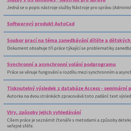
Jedná se o popis nástroje služby Nástroje pro správu (Admini
Softwarový produkt AutoCad
Soubor prací na téma zanedbávání dítěte a dětských
Dokument obsahuje tři práce týkající se problematiky zanedbáv
Synchronní a asynchronní volání podprogramu
Práce se věnuje fungování a rozdílu mezi synchronním a asy
Tisknutelný výsledek z databáze Access - seminární 
Autorka na dvou stránkách zpracovává toto zadání: text výsled
Viry, způsoby jejich vyhledávání
Cílem práce je seznámit čtenáře s metodami a způsoby detekce 
veřejné sféře.