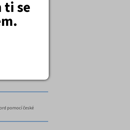
ti se
em.
Word pomocí české