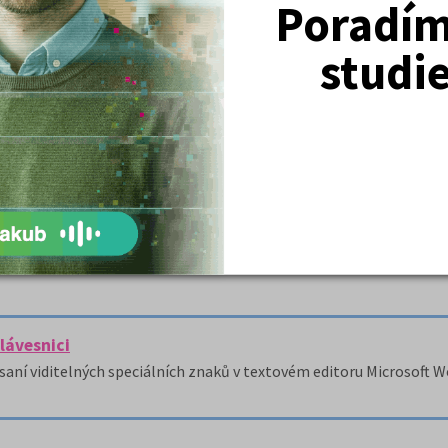
Poradím 
o úřadu se zaměřením na evidenci katastru nemovitostí
studi
avení.
ové sítě malé firmy.
lávesnici
saní viditelných speciálních znaků v textovém editoru Microsoft 