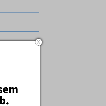
×
000.
jsem
b.