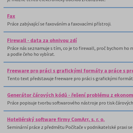
Fax
Práce zabývající se faxováním a faxovacími přístroji.
Firewall - data za ohnivou zdí
Práce nás seznamuje s tím, co je to firewall, proč bychom ho
a podle čeho ho vybírat.
Freeware pro práci s grafickými formáty a práce s p
Tento text představuje freeware pro práci s grafickými formát
Generátor čárových kódů - řešení problému z ekonom
Práce popisuje tvorbu softwarového nástroje pro tisk čárovýc
Hoteliérský software firmy ComArr, s. r. o.
Seminární práce z předmětu Počítače v podnikatelské praxi se