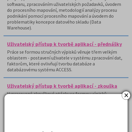
softwaru, zpracováním uživatelských požadavků, úvodem
do procesního mapování, metodologií analýzy procesu
podnikání pomocí procesního mapování a úvodem do
problematiky koncepce datového skladu (Data
Warehouse).
Uživatelský přístup k tvorbě aplikací - přednášky
Práce se formou stručných výpisků věnuje třem velkým
oblastem - postavení uživatele v systému zpracování dat,
faktorům, které ovlivňují tvorbu databáze a
databázovému systému ACCESS.
Uživatelský přístup k tvorbě aplikací - zkouška
×
Vypracované zkouškové otázky se formou výpisků
podrobně zabývají postupy tvorby a využitím projektu
automatizace.
( celkem nalezeno položek:
16
)