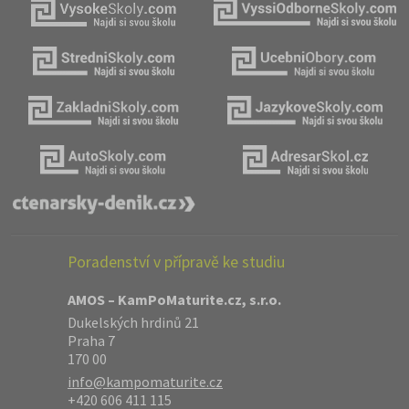
Poradenství v přípravě ke studiu
AMOS – KamPoMaturite.cz, s.r.o.
Dukelských hrdinů 21
Praha 7
170 00
info@kampomaturite.cz
+420 606 411 115