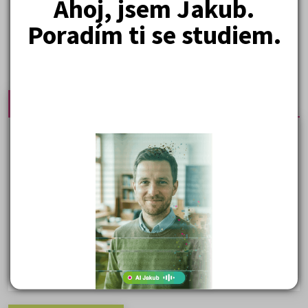
Ahoj, jsem Jakub.
Poradím ti se studiem.
Nejprodávanější učebnice
Učebnice a testy právnické fakulty
Psychologie - podklady pro přijímačky
Přijímací zkoušky z matematiky na VŠE Praha
Řešení otázek Policejní akademie
Politologie - testy na přijímačky VŠ
Sociologie - testy na přijímačky VŠ
Biologie - testy na přij. zk. z medicíny