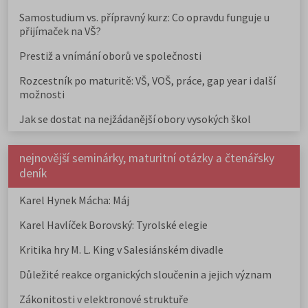
Samostudium vs. přípravný kurz: Co opravdu funguje u
přijímaček na VŠ?
Prestiž a vnímání oborů ve společnosti
Rozcestník po maturitě: VŠ, VOŠ, práce, gap year i další
možnosti
Jak se dostat na nejžádanější obory vysokých škol
nejnovější seminárky, maturitní otázky a čtenářsky
deník
Karel Hynek Mácha: Máj
Karel Havlíček Borovský: Tyrolské elegie
Kritika hry M. L. King v Salesiánském divadle
Důležité reakce organických sloučenin a jejich význam
Zákonitosti v elektronové struktuře