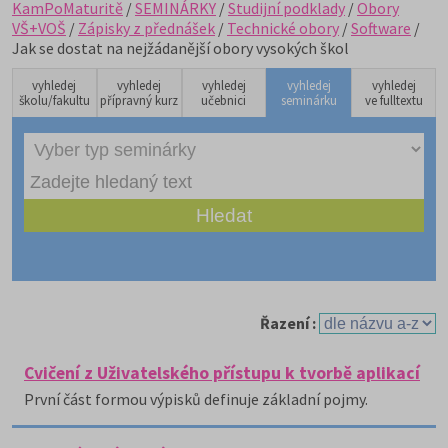
KamPoMaturitě
/
SEMINÁRKY
/
Studijní podklady
/
Obory
VŠ+VOŠ
/
Zápisky z přednášek
/
Technické obory
/
Software
/
Jak se dostat na nejžádanější obory vysokých škol
vyhledej
vyhledej
vyhledej
vyhledej
vyhledej
školu/fakultu
přípravný kurz
učebnici
seminárku
ve fulltextu
Řazení :
Cvičení z Uživatelského přístupu k tvorbě aplikací
První část formou výpisků definuje základní pojmy.