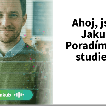
edu Evropské unie.
Ahoj, 
ní systému ČR) a praktickou část, kde je rozebrán skutečný přípa
Jaku
Poradím 
studi
vodní části jejich charakteristiky od vlastnických souvislostí či k
zapomíná ani na zhodnocení kladů a záporů.
ch domů.