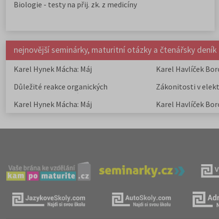
Biologie - testy na přij. zk. z medicíny
nejnovější seminárky, maturitní otázky a čtenářsky deník
Karel Hynek Mácha: Máj
Karel Havlíček Bor
elegie
Důležité reakce organických
Zákonitosti v elek
sloučenin a jejich význam
Karel Hynek Mácha: Máj
Karel Havlíček Bor
elegie