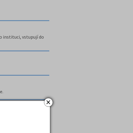
 instituci, vstupují do
e.
×