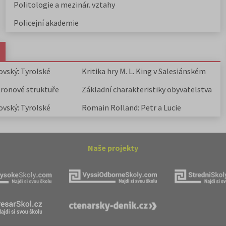
Politologie a mezinár. vztahy
Policejní akademie
ovský: Tyrolské
Kritika hry M. L. King v Salesiánském
divadle
tronové struktuře
Základní charakteristiky obyvatelstva
a geografie sídel
ovský: Tyrolské
Romain Rolland: Petr a Lucie
Naše projekty