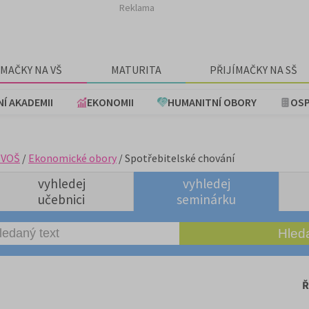
Reklama
ÍMAČKY NA VŠ
MATURITA
PŘIJÍMAČKY NA SŠ
NÍ AKADEMII
EKONOMII
HUMANITNÍ OBORY
OSP
+VOŠ
/
Ekonomické obory
/ Spotřebitelské chování
vyhledej
vyhledej
učebnici
seminárku
Ř