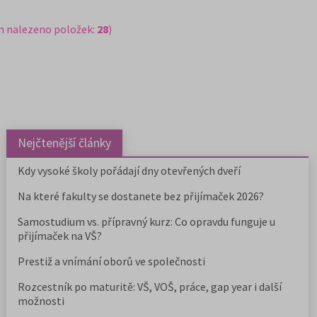
m nalezeno položek:
28
)
Nejčtenější články
Kdy vysoké školy pořádají dny otevřených dveří
Na které fakulty se dostanete bez přijímaček 2026?
Samostudium vs. přípravný kurz: Co opravdu funguje u
přijímaček na VŠ?
Prestiž a vnímání oborů ve společnosti
Rozcestník po maturitě: VŠ, VOŠ, práce, gap year i další
možnosti