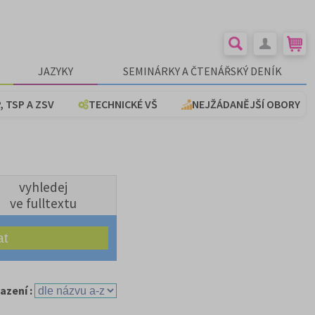
JAZYKY
SEMINÁRKY A ČTENÁŘSKÝ DENÍK
, TSP A ZSV
TECHNICKÉ VŠ
NEJŽÁDANĚJŠÍ OBORY
vyhledej
ve fulltextu
azení :