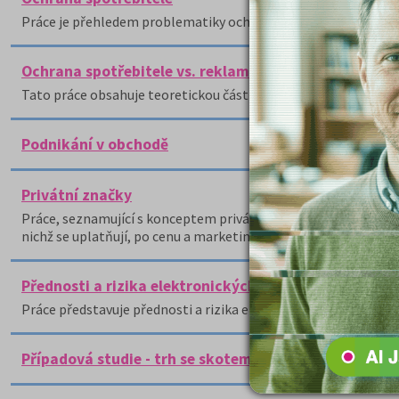
Práce je přehledem problematiky ochrany spotřebitele z pohl
Ochrana spotřebitele vs. reklamace
Tato práce obsahuje teoretickou část (úpravu reklamace v práv
Podnikání v obchodě
Privátní značky
Práce, seznamující s konceptem privátních značek, zachycuje v ú
nichž se uplatňují, po cenu a marketingovou komunikaci a ne
Přednosti a rizika elektronických obchodních domů
Práce představuje přednosti a rizika elektronických obchodní
Případová studie - trh se skotem a hovězím masem