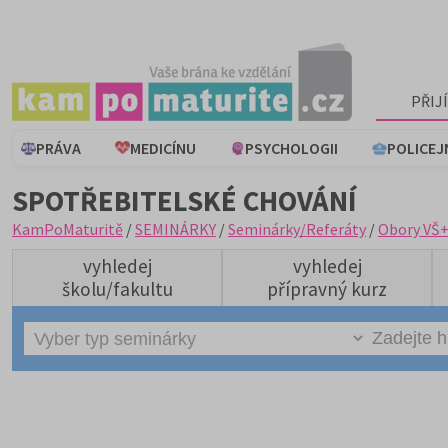
PŘIJ
PRÁVA
MEDICÍNU
PSYCHOLOGII
POLICEJ
SPOTŘEBITELSKÉ CHOVÁNÍ
KamPoMaturitě
/
SEMINÁRKY
/
Seminárky/Referáty
/
Obory VŠ
vyhledej
vyhledej
školu/fakultu
přípravný kurz