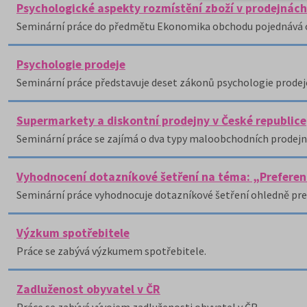
Psychologické aspekty rozmístění zboží v prodejnách
Seminární práce do předmětu Ekonomika obchodu pojednává o
Psychologie prodeje
Seminární práce představuje deset zákonů psychologie prodeje
Supermarkety a diskontní prodejny v České republice
Seminární práce se zajímá o dva typy maloobchodních prodejn
Vyhodnocení dotazníkové šetření na téma: „Preferenc
Seminární práce vyhodnocuje dotazníkové šetření ohledně pref
Výzkum spotřebitele
Práce se zabývá výzkumem spotřebitele.
Zadluženost obyvatel v ČR
Práce se zabývá vývojem zadluženosti obyvatel v ČR.