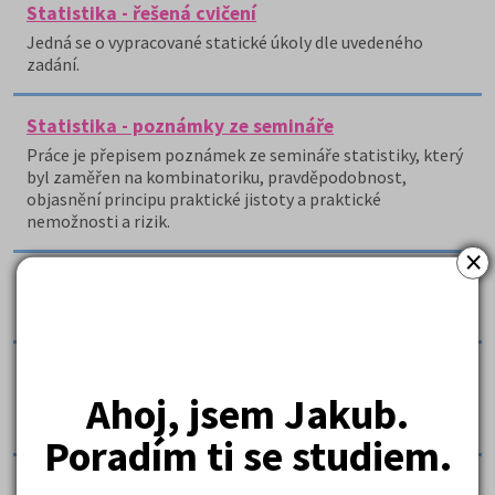
Statistika - řešená cvičení
Jedná se o vypracované statické úkoly dle uvedeného
zadání.
Statistika - poznámky ze semináře
Práce je přepisem poznámek ze semináře statistiky, který
byl zaměřen na kombinatoriku, pravděpodobnost,
objasnění principu praktické jistoty a praktické
nemožnosti a rizik.
×
Statistika - řešené příklady
Tato práce obsahuje řešené příklady ze statistiky.
Statistika - tahák
Ahoj, jsem Jakub.
Jedná se o abecední velmi obsáhlý, avšak rozměrově malý
tahák pro dobré oči ve formě miniknihy.
Poradím ti se studiem.
Statistika - teorie