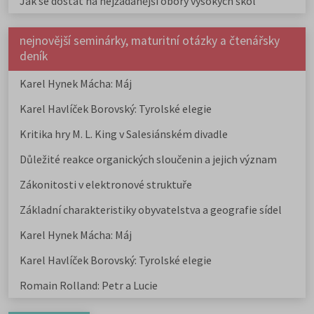
Jak se dostat na nejžádanější obory vysokých škol
nejnovější seminárky, maturitní otázky a čtenářsky
deník
Karel Hynek Mácha: Máj
Karel Havlíček Borovský: Tyrolské elegie
Kritika hry M. L. King v Salesiánském divadle
Důležité reakce organických sloučenin a jejich význam
Zákonitosti v elektronové struktuře
Základní charakteristiky obyvatelstva a geografie sídel
Karel Hynek Mácha: Máj
Karel Havlíček Borovský: Tyrolské elegie
Romain Rolland: Petr a Lucie