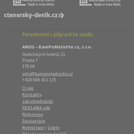
Poradenství v přípravě ke studiu
AMOS – KamPoMaturite.cz, s.r.o.
Dukelských hrdinů 21
Praha 7
170 00
info@kampomaturite.cz
+420 606 411 115
O nás
Kontakty
Jak objednávat
REKLAMA zde
Reference
Spolupráce
Registrace
/
Login