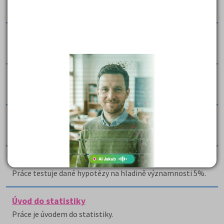
Práce předkládá teorii statistiky.
Statistika - výpisky z přednášek
Tato práce se věnuje statistice.
Statistika a pravděpodobnost - řešená cvičení
Práce obsahuje 4 vypočítané příklady ze statistiky.
Statistika a pravděpodobnost - řešené příklady 1
Práce obsahuje 4 vypočítané příklady ze statistiky.
Testy jednoho a dvou souborů - statistická cvičení
Práce testuje dané hypotézy na hladině významnosti 5%.
Úvod do statistiky
Práce je úvodem do statistiky.