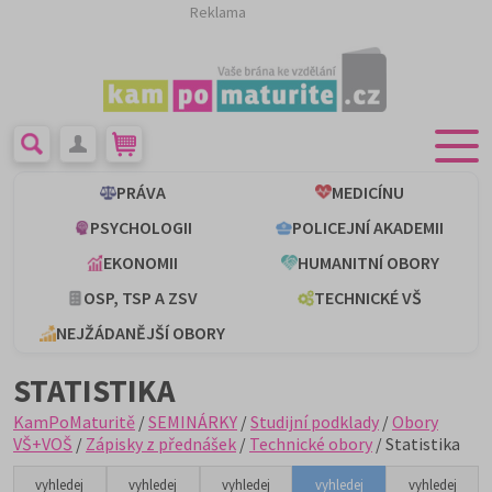
Reklama
PRÁVA
MEDICÍNU
PSYCHOLOGII
POLICEJNÍ AKADEMII
EKONOMII
HUMANITNÍ OBORY
OSP, TSP A ZSV
TECHNICKÉ VŠ
NEJŽÁDANĚJŠÍ OBORY
STATISTIKA
KamPoMaturitě
/
SEMINÁRKY
/
Studijní podklady
/
Obory
VŠ+VOŠ
/
Zápisky z přednášek
/
Technické obory
/ Statistika
vyhledej
vyhledej
vyhledej
vyhledej
vyhledej