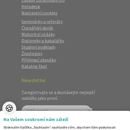
Zásady zpracování OÚ
Helpdesk
Nastavení cookies
Seminárky a referáty
Čtenářský deník
Maturitní otázky
Diplomky a bakalářky
Studijní podklady
Životopisy
Přijímací zkoušky
Katalog škol
Newsletter
Zaregistrujte se a dostávejte nejlepší
nabídky jako první.
🍪
Na Vašem soukromí nám záleží
Stisknutím tlačítka „Souhlasím“ souhlasíte s tím, abychom Vám poskytovali