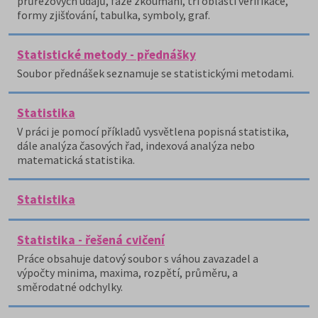
průřezových údajů, fáze zkoumání, tři oblasti verifikace,
formy zjišťování, tabulka, symboly, graf.
Statistické metody - přednášky
Soubor přednášek seznamuje se statistickými metodami.
Statistika
V práci je pomocí příkladů vysvětlena popisná statistika,
dále analýza časových řad, indexová analýza nebo
matematická statistika.
Statistika
Statistika - řešená cvičení
Práce obsahuje datový soubor s váhou zavazadel a
výpočty minima, maxima, rozpětí, průměru, a
směrodatné odchylky.