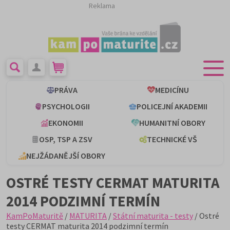
Reklama
PRÁVA
MEDICÍNU
PSYCHOLOGII
POLICEJNÍ AKADEMII
EKONOMII
HUMANITNÍ OBORY
OSP, TSP A ZSV
TECHNICKÉ VŠ
NEJŽÁDANĚJŠÍ OBORY
OSTRÉ TESTY CERMAT MATURITA
2014 PODZIMNÍ TERMÍN
KamPoMaturitě
/
MATURITA
/
Státní maturita - testy
/ Ostré
testy CERMAT maturita 2014 podzimní termín