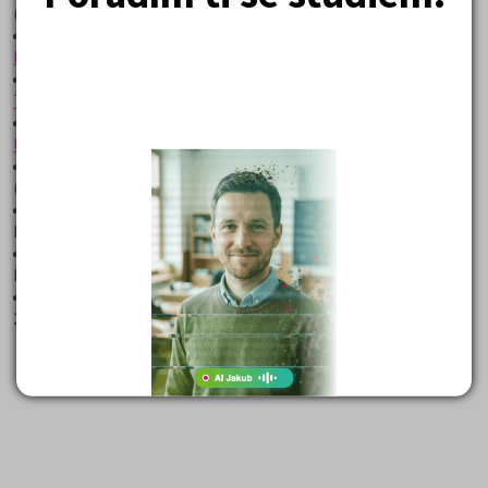
(pdf 396,59 kB)
státní maturita ostré testy podzim 2014 ŠJ POSOUZENÍ
DT
(pdf 129,48 kB)
státní maturita ostré testy podzim 2014 ŠJ PROTOKOL
TEST
(pdf 1 128,92 kB)
státní maturita ostré testy podzim 2014 ŠJ PROTOKOL
ÚLOHY
(pdf 1 194,56 kB)
státní maturita ostré testy podzim 2014 ŠJ VALIDAČNÍ
(pdf 193,48 kB)
státní maturita ostré testy podzim 2014 ŠJ DT
(pdf 555,77
kB)
státní maturita ostré testy podzim 2014 ŠJ PP
(pdf 113,75
kB)
státní maturita ostré testy podzim 2014 ŠJ KLÍČ
(pdf
231,88 kB)