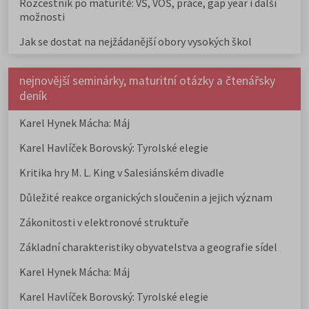
Rozcestník po maturitě: VŠ, VOŠ, práce, gap year i další
možnosti
Jak se dostat na nejžádanější obory vysokých škol
nejnovější seminárky, maturitní otázky a čtenářsky
deník
Karel Hynek Mácha: Máj
Karel Havlíček Borovský: Tyrolské elegie
Kritika hry M. L. King v Salesiánském divadle
Důležité reakce organických sloučenin a jejich význam
Zákonitosti v elektronové struktuře
Základní charakteristiky obyvatelstva a geografie sídel
Karel Hynek Mácha: Máj
Karel Havlíček Borovský: Tyrolské elegie