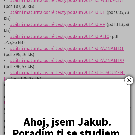
(pdf 187,50 kB)
státní maturita ostré testy podzim 2014 FJ DT
(pdf 685,73
kB)
státní maturita ostré testy podzim 2014 FJ PP
(pdf 113,58
kB)
státní maturita ostré testy podzim 2014 FJ KLÍČ
(pdf
145,26 kB)
státní maturita ostré testy podzim 2014 FJ ZÁZNAM DT
(pdf 395,16 kB)
státní maturita ostré testy podzim 2014 FJ ZÁZNAM PP
(pdf 396,57 kB)
státní maturita ostré testy podzim 2014 FJ POSOUZENÍ
×
DT
(pdf 125,07 kB)
státní maturita ostré testy podzim 2014 FJ PROTOKOL
TEST
(pdf 990,06 kB)
státní maturita ostré testy podzim 2014 FJ PROTOKOL
ÚLOHY
(pdf 1 149,12 kB)
státní maturita ostré testy podzim 2014 FJ VALIDAČNÍ
(pdf
188,87 kB)
Ahoj, jsem Jakub.
státní maturita ostré testy podzim 2014 ŠJ ZÁZNAM DT
(pdf 395,05 kB)
Poradím ti se studiem.
státní maturita ostré testy podzim 2014 ŠJ ZÁZNAM PP