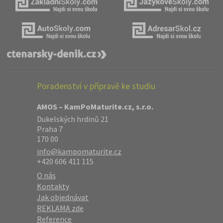
Poradenství v přípravě ke studiu
AMOS – KamPoMaturite.cz, s.r.o.
Dukelských hrdinů 21
Praha 7
170 00
info@kampomaturite.cz
+420 606 411 115
O nás
Kontakty
Jak objednávat
REKLAMA zde
Reference