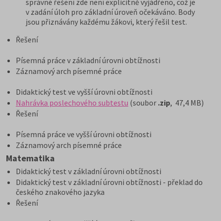
správné řešení zde není explicitně vyjádřeno, což je
v zadání úloh pro základní úroveň očekáváno. Body
jsou přiznávány každému žákovi, který řešil test.
Řešení
Písemná práce v základní úrovni obtížnosti
Záznamový arch písemné práce
Didaktický test ve vyšší úrovni obtížnosti
Nahrávka poslechového subtestu
(soubor
.zip
, 47,4 MB)
Řešení
Písemná práce ve vyšší úrovni obtížnosti
Záznamový arch písemné práce
Matematika
Didaktický test v základní úrovni obtížnosti
Didaktický test v základní úrovni obtížnosti - překlad do
českého znakového jazyka
Řešení