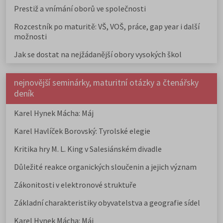
Prestiž a vnímání oborů ve společnosti
Rozcestník po maturitě: VŠ, VOŠ, práce, gap year i další
možnosti
Jak se dostat na nejžádanější obory vysokých škol
nejnovější seminárky, maturitní otázky a čtenářsky
deník
Karel Hynek Mácha: Máj
Karel Havlíček Borovský: Tyrolské elegie
Kritika hry M. L. King v Salesiánském divadle
Důležité reakce organických sloučenin a jejich význam
Zákonitosti v elektronové struktuře
Základní charakteristiky obyvatelstva a geografie sídel
Karel Hynek Mácha: Máj