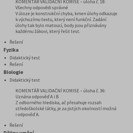
KOMENTÁŘ VALIDAČNÍ KOMISE – úloha č. 18:
Všechny odpovědi správné
V úloze je konstrukční chyba, kmen úlohy odkazuje
k výchozímu textu, který není funkční. Zadání
úlohy tak bylo matoucí, body jsou přiznávány
každému žákovi, který řešil test.
Řešení
Fyzika
Didaktický test
Řešení
Biologie
Didaktický test
KOMENTÁŘ VALIDAČNÍ KOMISE – úloha č. 36:
Uznána odpověď A i B
Z odborného hlediska, ač přesahuje rozsah
středoškolské látky, je za jistých okolností možná
i odpověď A.
Řešení
Dějiny umění