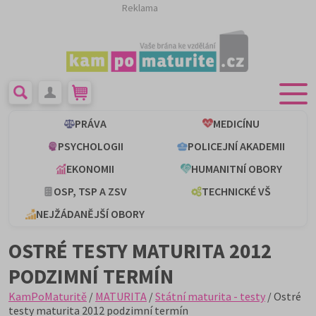
Reklama
PRÁVA
MEDICÍNU
PSYCHOLOGII
POLICEJNÍ AKADEMII
EKONOMII
HUMANITNÍ OBORY
OSP, TSP A ZSV
TECHNICKÉ VŠ
NEJŽÁDANĚJŠÍ OBORY
OSTRÉ TESTY MATURITA 2012
PODZIMNÍ TERMÍN
KamPoMaturitě
/
MATURITA
/
Státní maturita - testy
/ Ostré
testy maturita 2012 podzimní termín