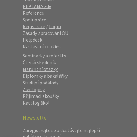
REKLAMA zde
Reference
Spolupráce
Registrace
/
Login
Zásady zpracování OÚ
Helpdesk
Nastavení cookies
Seminárky a referáty
Čtenářský deník
Maturitní otázky
Diplomky a bakalářky
Studijní podklady
Životopisy
Přijímací zkoušky
Katalog škol
Newsletter
Zaregistrujte se a dostávejte nejlepší
nabídky jako první.