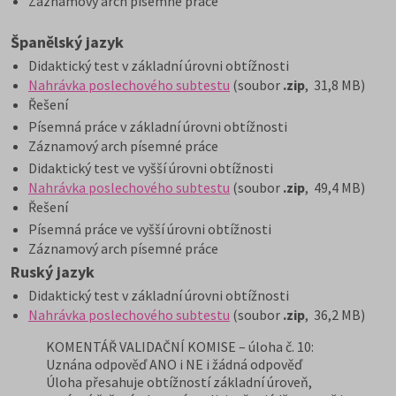
Záznamový arch písemné práce
Španělský jazyk
Didaktický test v základní úrovni obtížnosti
Nahrávka poslechového subtestu
(soubor
.zip
, 31,8 MB)
Řešení
Písemná práce v základní úrovni obtížnosti
Záznamový arch písemné práce
Didaktický test ve vyšší úrovni obtížnosti
Nahrávka poslechového subtestu
(soubor
.zip
, 49,4 MB)
Řešení
Písemná práce ve vyšší úrovni obtížnosti
Záznamový arch písemné práce
Ruský jazyk
Didaktický test v základní úrovni obtížnosti
Nahrávka poslechového subtestu
(soubor
.zip
, 36,2 MB)
KOMENTÁŘ VALIDAČNÍ KOMISE – úloha č. 10:
Uznána odpověď ANO i NE i žádná odpověď
Úloha přesahuje obtížností základní úroveň,