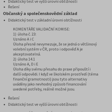
Didaktický test ve vyšší úrovni obtížnosti
Řešení
Občanský a společenskovědní základ
Didaktický test v základní úrovni obtížnosti
KOMENTÁŘE VALIDAČNÍ KOMISE:
1) úloha č. 23:
Uznáno A i C
Úloha přesně nevymezuje, že se jedná o většinový
volební systém v ČR, proto i odpověď A je
akceptovatelná.
2) úloha 14.1
Uznáno A, D i E
Úloha díky svému přesahu do praxe připouští i
další odpovědi. I když ve školském prostředí (téma
finanční gramotnosti) jsou tyto alternativy
uváděny jako nevhodný způsob financování
uvedené potřeby, reálně možné jsou.
Řešení
Didaktický test ve vyšší úrovni obtížnosti