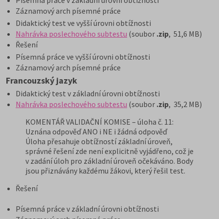
Písemná práce v základní úrovni obtížnosti
Záznamový arch písemné práce
Didaktický test ve vyšší úrovni obtížnosti
Nahrávka poslechového subtestu
(soubor
.zip
, 51,6 MB)
Řešení
Písemná práce ve vyšší úrovni obtížnosti
Záznamový arch písemné práce
Francouzský jazyk
Didaktický test v základní úrovni obtížnosti
Nahrávka poslechového subtestu
(soubor
.zip
, 35,2 MB)
KOMENTÁŘ VALIDAČNÍ KOMISE – úloha č. 11:
Uznána odpověď ANO i NE i žádná odpověď
Úloha přesahuje obtížností základní úroveň,
správné řešení zde není explicitně vyjádřeno, což je
v zadání úloh pro základní úroveň očekáváno. Body
jsou přiznávány každému žákovi, který řešil test.
Řešení
Písemná práce v základní úrovni obtížnosti