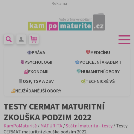
Reklama
PRÁVA
MEDICÍNU
PSYCHOLOGII
POLICEJNÍ AKADEMII
EKONOMII
HUMANITNÍ OBORY
OSP, TSP A ZSV
TECHNICKÉ VŠ
NEJŽÁDANĚJŠÍ OBORY
TESTY CERMAT MATURITNÍ
ZKOUŠKA PODZIM 2022
KamPoMaturitě
/
MATURITA
/
Státní maturita - testy
/ Testy
CERMAT maturitní zkouška podzim 2022