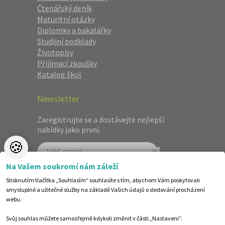
Čtenářský deník
Maturitní otázky
Diplomky a bakalářky
Studijní podklady
Životopisy
Přijímací zkoušky
Katalog škol
Newsletter
Zaregistrujte se a dostávejte nejlepší
nabídky jako první.
🍪
Na Vašem soukromí nám záleží
Stisknutím tlačítka „Souhlasím“ souhlasíte s tím, abychom Vám poskytovali
smysluplné a užitečné služby na základě Vašich údajů o sledování procházení
webu.
Svůj souhlas můžete samozřejmě kdykoli změnit v části „Nastavení“.