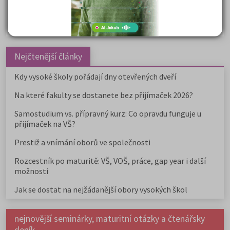
Politologie a mezinár. vztahy
Policejní akademie
Nejčtenější články
Kdy vysoké školy pořádají dny otevřených dveří
Na které fakulty se dostanete bez přijímaček 2026?
Samostudium vs. přípravný kurz: Co opravdu funguje u
přijímaček na VŠ?
Prestiž a vnímání oborů ve společnosti
Rozcestník po maturitě: VŠ, VOŠ, práce, gap year i další
možnosti
Jak se dostat na nejžádanější obory vysokých škol
nejnovější seminárky, maturitní otázky a čtenářsky