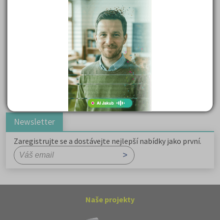
Důležité reakce organických sloučenin a jejich význam
Zákonitosti v elektronové struktuře
Základní charakteristiky obyvatelstva a geografie sídel
Karel Hynek Mácha: Máj
Karel Havlíček Borovský: Tyrolské elegie
Romain Rolland: Petr a Lucie
Newsletter
Zaregistrujte se a dostávejte nejlepší nabídky jako první.
Naše projekty