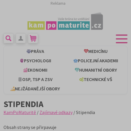
Reklama
PRÁVA
MEDICÍNU
PSYCHOLOGII
POLICEJNÍ AKADEMII
EKONOMII
HUMANITNÍ OBORY
OSP, TSP A ZSV
TECHNICKÉ VŠ
NEJŽÁDANĚJŠÍ OBORY
STIPENDIA
KamPoMaturitě
/
Zajímavé odkazy
/ Stipendia
Obsah strany se přirpavuje