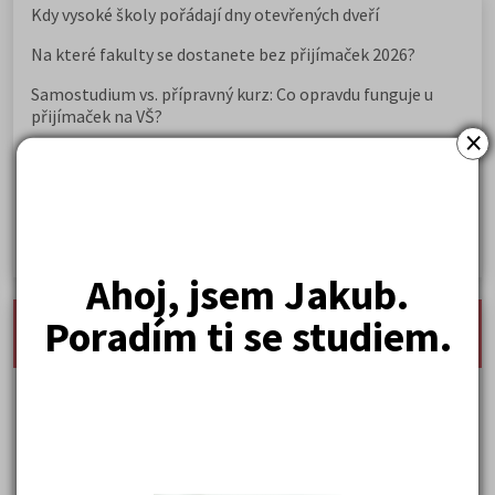
Kdy vysoké školy pořádají dny otevřených dveří
Na které fakulty se dostanete bez přijímaček 2026?
Samostudium vs. přípravný kurz: Co opravdu funguje u
přijímaček na VŠ?
×
Prestiž a vnímání oborů ve společnosti
Rozcestník po maturitě: VŠ, VOŠ, práce, gap year i další
možnosti
Jak se dostat na nejžádanější obory vysokých škol
Ahoj, jsem Jakub.
nejnovější seminárky, maturitní otázky a čtenářsky
Poradím ti se studiem.
deník
Karel Hynek Mácha: Máj
Karel Havlíček Borovský: Tyrolské elegie
Kritika hry M. L. King v Salesiánském divadle