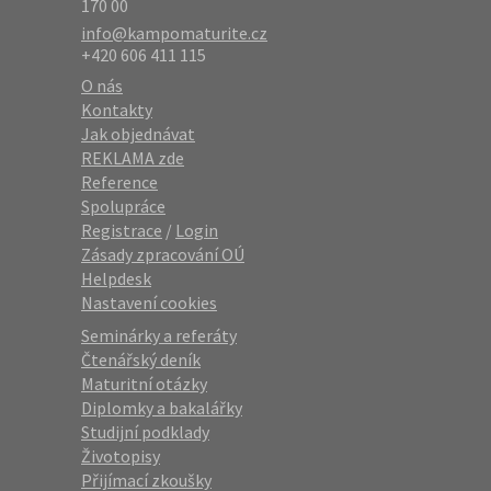
170 00
info@kampomaturite.cz
+420 606 411 115
O nás
Kontakty
Jak objednávat
REKLAMA zde
Reference
Spolupráce
Registrace
/
Login
Zásady zpracování OÚ
Helpdesk
Nastavení cookies
Seminárky a referáty
Čtenářský deník
Maturitní otázky
Diplomky a bakalářky
Studijní podklady
Životopisy
Přijímací zkoušky