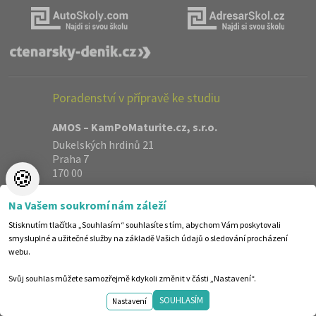
Poradenství v přípravě ke studiu
AMOS – KamPoMaturite.cz, s.r.o.
Dukelských hrdinů 21
Praha 7
🍪
170 00
info@kampomaturite.cz
+420 606 411 115
Na Vašem soukromí nám záleží
O nás
Stisknutím tlačítka „Souhlasím“ souhlasíte s tím, abychom Vám poskytovali
Kontakty
smysluplné a užitečné služby na základě Vašich údajů o sledování procházení
webu.
Jak objednávat
REKLAMA zde
Svůj souhlas můžete samozřejmě kdykoli změnit v části „Nastavení“.
Reference
SOUHLASÍM
Spolupráce
Nastavení