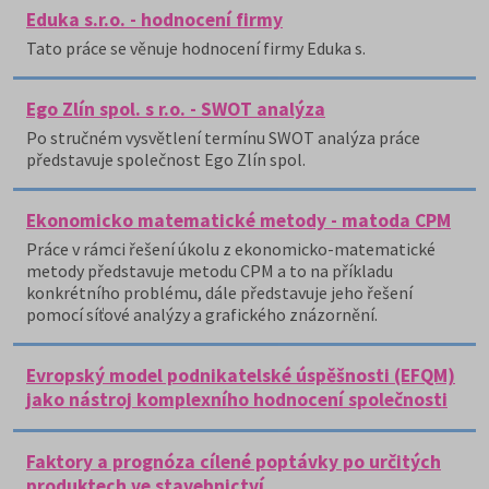
Eduka s.r.o. - hodnocení firmy
Tato práce se věnuje hodnocení firmy Eduka s.
Ego Zlín spol. s r.o. - SWOT analýza
Po stručném vysvětlení termínu SWOT analýza práce
představuje společnost Ego Zlín spol.
Ekonomicko matematické metody - matoda CPM
Práce v rámci řešení úkolu z ekonomicko-matematické
metody představuje metodu CPM a to na příkladu
konkrétního problému, dále představuje jeho řešení
pomocí síťové analýzy a grafického znázornění.
Evropský model podnikatelské úspěšnosti (EFQM)
jako nástroj komplexního hodnocení společnosti
Faktory a prognóza cílené poptávky po určitých
produktech ve stavebnictví