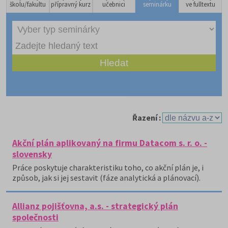
školu/fakultu
přípravný kurz
učebnici
seminárku
ve fulltextu
Řazení :
Akční plán aplikovaný na firmu Datacom s. r. o. -
slovensky
Práce poskytuje charakteristiku toho, co akční plán je, i
způsob, jak si jej sestavit (fáze analytická a plánovací).
Allianz pojišťovna, a.s. - strategický plán
společnosti