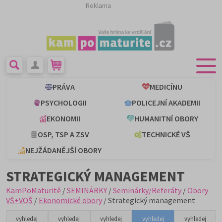
Reklama
PRÁVA
MEDICÍNU
PSYCHOLOGII
POLICEJNÍ AKADEMII
EKONOMII
HUMANITNÍ OBORY
OSP, TSP A ZSV
TECHNICKÉ VŠ
NEJŽÁDANĚJŠÍ OBORY
STRATEGICKÝ MANAGEMENT
KamPoMaturitě
/
SEMINÁRKY
/
Seminárky/Referáty
/
Obory
VŠ+VOŠ
/
Ekonomické obory
/ Strategický management
vyhledej
vyhledej
vyhledej
vyhledej
vyhledej