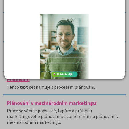
penzion „U Hroznu“ v obci Sedlec u Mikulova.
Pivovar Holba - strategický managment
Seminární práce do předmětu rozhodování managera, což
je volitelný předmět na VŠB EkF - Ostrava.
Pizzerie Mexikano a její marketingová strategie
Práce se zabývá marketingovou analýzou
gastronomického podniku Mexikano v Neratovicích.
Plánování
Tento text seznamuje s procesem plánování.
Plánování v mezinárodním marketingu
Práce se věnuje podstatě, typům a průběhu
marketingového plánování se zaměřením na plánování v
mezinárodním marketingu.