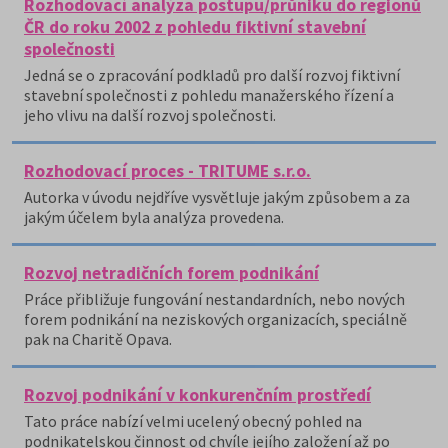
Rozhodovací analýza postupu/průniku do regionů
ČR do roku 2002 z pohledu fiktivní stavební
společnosti
Jedná se o zpracování podkladů pro další rozvoj fiktivní
stavební společnosti z pohledu manažerského řízení a
jeho vlivu na další rozvoj společnosti.
Rozhodovací proces - TRITUME s.r.o.
Autorka v úvodu nejdříve vysvětluje jakým způsobem a za
jakým účelem byla analýza provedena.
Rozvoj netradičních forem podnikání
Práce přibližuje fungování nestandardních, nebo nových
forem podnikání na neziskových organizacích, speciálně
pak na Charitě Opava.
Rozvoj podnikání v konkurenčním prostředí
Tato práce nabízí velmi ucelený obecný pohled na
podnikatelskou činnost od chvíle jejího založení až po