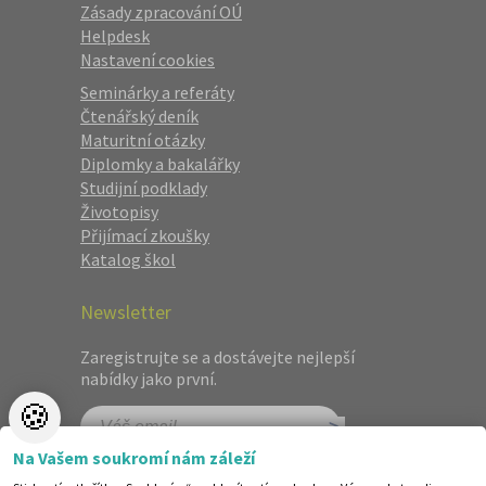
Zásady zpracování OÚ
Helpdesk
Nastavení cookies
Seminárky a referáty
Čtenářský deník
Maturitní otázky
Diplomky a bakalářky
Studijní podklady
Životopisy
Přijímací zkoušky
Katalog škol
Newsletter
Zaregistrujte se a dostávejte nejlepší
nabídky jako první.
🍪
Na Vašem soukromí nám záleží