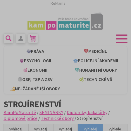
Reklama
PRÁVA
MEDICÍNU
PSYCHOLOGII
POLICEJNÍ AKADEMII
EKONOMII
HUMANITNÍ OBORY
OSP, TSP A ZSV
TECHNICKÉ VŠ
NEJŽÁDANĚJŠÍ OBORY
STROJÍRENSTVÍ
KamPoMaturitě
/
SEMINÁRKY
/
Diplomky, bakalářky
/
Diplomové práce
/
Technické obory
/ Strojírenství
vyhledej
vyhledej
vyhledej
vyhledej
vyhledej