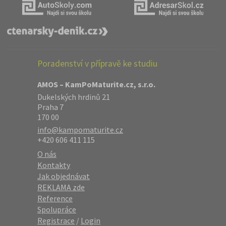
Poradenství v přípravě ke studiu
AMOS – KamPoMaturite.cz, s.r.o.
Dukelských hrdinů 21
Praha 7
170 00
info@kampomaturite.cz
+420 606 411 115
O nás
Kontakty
Jak objednávat
REKLAMA zde
Reference
Spolupráce
Registrace
/
Login