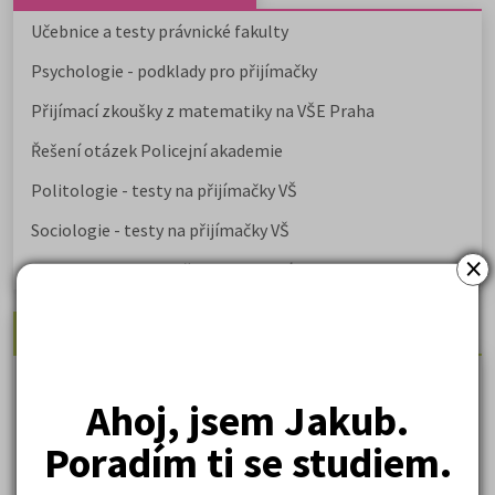
Učebnice a testy právnické fakulty
Psychologie - podklady pro přijímačky
Přijímací zkoušky z matematiky na VŠE Praha
Řešení otázek Policejní akademie
Politologie - testy na přijímačky VŠ
Sociologie - testy na přijímačky VŠ
×
Biologie - testy na přij. zk. z medicíny
Nejžádanější kurzy
Právnické fakulty
Ahoj, jsem Jakub.
Psychologie
Poradím ti se studiem.
Lékařské fakulty, farmacie