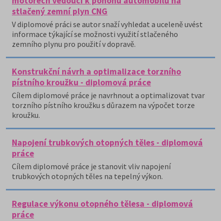
motorech vedoucí k pohonu automobilů na
stlačený zemní plyn CNG
V diplomové práci se autor snaží vyhledat a uceleně uvést
informace týkající se možnosti využití stlačeného
zemního plynu pro použití v dopravě.
Konstrukční návrh a optimalizace torzního
pístního kroužku - diplomová práce
Cílem diplomové práce je navrhnout a optimalizovat tvar
torzního pístního kroužku s důrazem na výpočet torze
kroužku.
Napojení trubkových otopných těles - diplomová
práce
Cílem diplomové práce je stanovit vliv napojení
trubkových otopných těles na tepelný výkon.
Regulace výkonu otopného tělesa - diplomová
práce