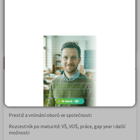
Společenské a human. vědy
Ekonomické fakulty
Žurnalistika
Politologie a mezinár. vztahy
Policejní akademie
Nejčtenější články
Kdy vysoké školy pořádají dny otevřených dveří
Na které fakulty se dostanete bez přijímaček 2026?
Samostudium vs. přípravný kurz: Co opravdu funguje u
přijímaček na VŠ?
Prestiž a vnímání oborů ve společnosti
Rozcestník po maturitě: VŠ, VOŠ, práce, gap year i další
možnosti