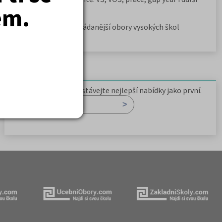
em.
možnosti
Jak se dostat na nejžádanější obory vysokých škol
Newsletter
Zaregistrujte se a dostávejte nejlepší nabídky jako první.