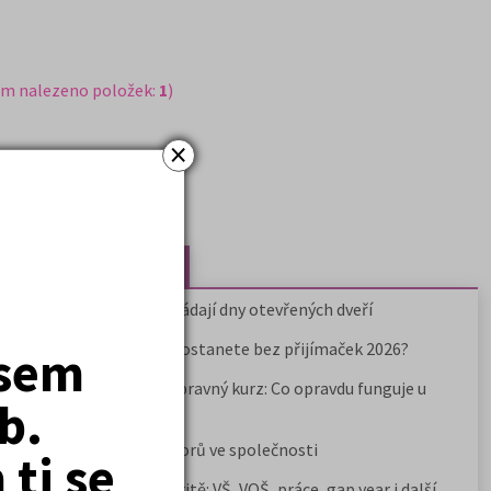
em nalezeno položek:
1
)
×
Nejčtenější články
Kdy vysoké školy pořádají dny otevřených dveří
Na které fakulty se dostanete bez přijímaček 2026?
jsem
Samostudium vs. přípravný kurz: Co opravdu funguje u
b.
přijímaček na VŠ?
Prestiž a vnímání oborů ve společnosti
ti se
Rozcestník po maturitě: VŠ, VOŠ, práce, gap year i další