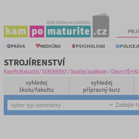
PŘIJ
PRÁVA
MEDICÍNU
PSYCHOLOGII
POLICEJ
STROJÍRENSTVÍ
KamPoMaturitě
/
SEMINÁRKY
/
Studijní podklady
/
Obory VŠ+VO
vyhledej
vyhledej
školu/fakultu
přípravný kurz