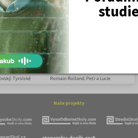
Žurnalistika
studi
Politologie a mezinár. vztahy
Policejní akademie
ovský: Tyrolské
Kritika hry M. L. King v Salesiánském
divadle
tronové struktuře
Základní charakteristiky obyvatelstva
a geografie sídel
ovský: Tyrolské
Romain Rolland: Petr a Lucie
Naše projekty