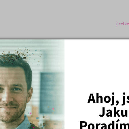
( celk
Nejžádanější kurzy
Právnické fakulty
Psychologie
Ahoj, 
Lékařské fakulty, farmacie
Jaku
Společenské a human. vědy
Poradím 
Ekonomické fakulty