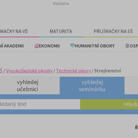
Reklama
ÍMAČKY NA VŠ
MATURITA
PŘIJÍMAČKY NA SŠ
NÍ AKADEMII
EKONOMII
HUMANITNÍ OBORY
OSP
Š
/
Vysokoškolské okruhy
/
Technické obory
/ Strojírenství
vyhledej
vyhledej
učebnici
seminárku
Ř