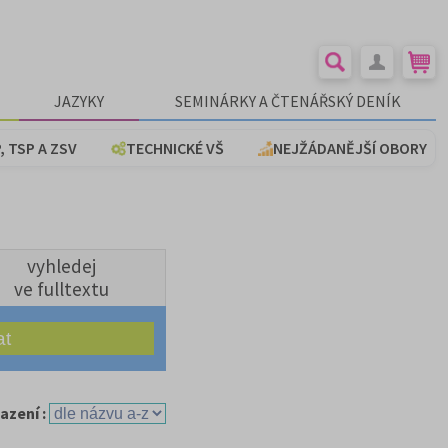
JAZYKY
SEMINÁRKY A ČTENÁŘSKÝ DENÍK
, TSP A ZSV
TECHNICKÉ VŠ
NEJŽÁDANĚJŠÍ OBORY
vyhledej
ve fulltextu
azení :