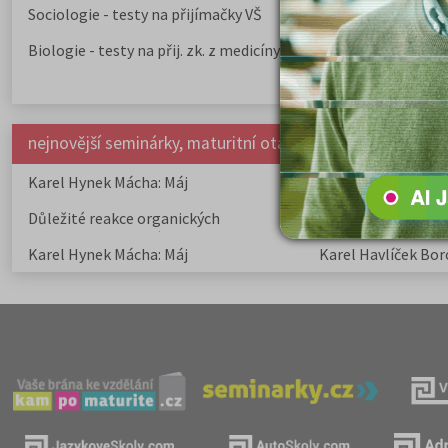
Sociologie - testy na přijímačky VŠ
Biologie - testy na přij. zk. z medicíny
nejnovější seminárky, maturitní otázky a čtenářsky deník
Karel Hynek Mácha: Máj
Karel Havlíček Bor
elegie
Důležité reakce organických
Zákonitosti v elek
sloučenin a jejich význam
Karel Hynek Mácha: Máj
Karel Havlíček Bor
elegie