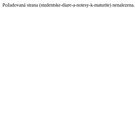
Požadovaná strana (studentske-diare-a-notesy-k-maturite) nenalezena