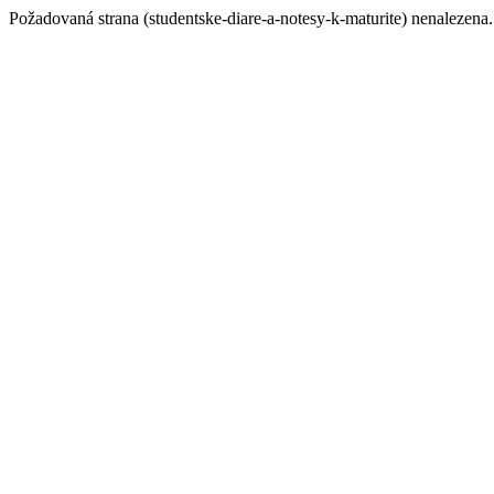
Požadovaná strana (studentske-diare-a-notesy-k-maturite) nenalezena