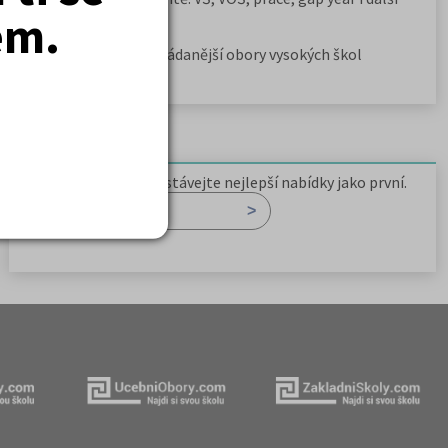
em.
možnosti
Jak se dostat na nejžádanější obory vysokých škol
Newsletter
Zaregistrujte se a dostávejte nejlepší nabídky jako první.