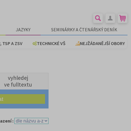
JAZYKY
SEMINÁRKY A ČTENÁŘSKÝ DENÍK
, TSP A ZSV
TECHNICKÉ VŠ
NEJŽÁDANĚJŠÍ OBORY
vyhledej
ve fulltextu
azení :