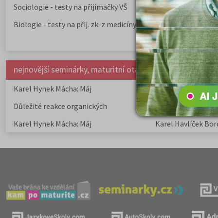
Sociologie - testy na přijímačky VŠ
Biologie - testy na přij. zk. z medicíny
nejnovější seminárky, maturitní otázky a čtenářsky deník
Karel Hynek Mácha: Máj
Karel Havlíček Bor
elegie
Důležité reakce organických
Zákonitosti v elek
sloučenin a jejich význam
Karel Hynek Mácha: Máj
Karel Havlíček Bor
elegie