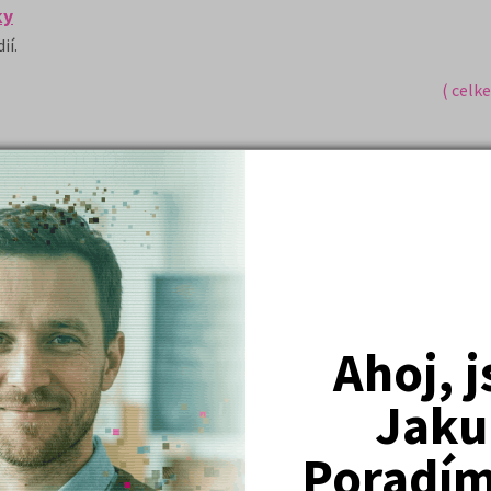
ky
ií.
( celk
Nejžádanější kurzy
Právnické fakulty
Psychologie
Ahoj, 
Lékařské fakulty, farmacie
Jaku
Společenské a human. vědy
Poradím 
Ekonomické fakulty