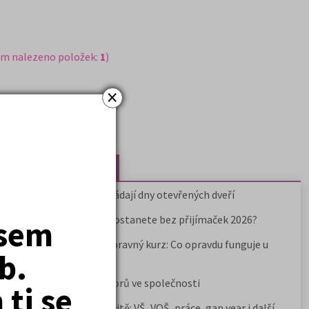
em nalezeno položek:
1
)
×
Nejčtenější články
Kdy vysoké školy pořádají dny otevřených dveří
Na které fakulty se dostanete bez přijímaček 2026?
jsem
Samostudium vs. přípravný kurz: Co opravdu funguje u
b.
přijímaček na VŠ?
Prestiž a vnímání oborů ve společnosti
ti se
Rozcestník po maturitě: VŠ, VOŠ, práce, gap year i další