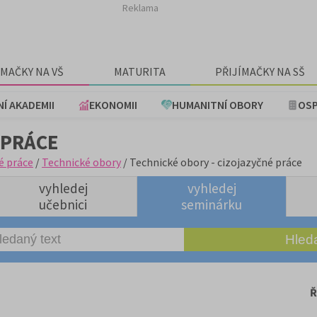
Reklama
ÍMAČKY NA VŠ
MATURITA
PŘIJÍMAČKY NA SŠ
NÍ AKADEMII
EKONOMII
HUMANITNÍ OBORY
OSP
 PRÁCE
é práce
/
Technické obory
/ Technické obory - cizojazyčné práce
vyhledej
vyhledej
učebnici
seminárku
Ř