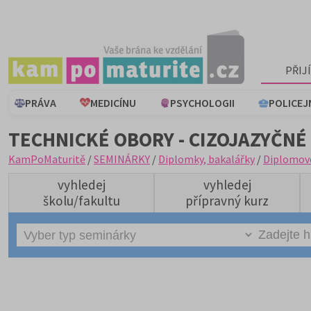
PŘIJ
PRÁVA
MEDICÍNU
PSYCHOLOGII
POLICEJ
TECHNICKÉ OBORY - CIZOJAZYČNÉ
KamPoMaturitě
/
SEMINÁRKY
/
Diplomky, bakalářky
/
Diplomov
vyhledej
vyhledej
školu/fakultu
přípravný kurz