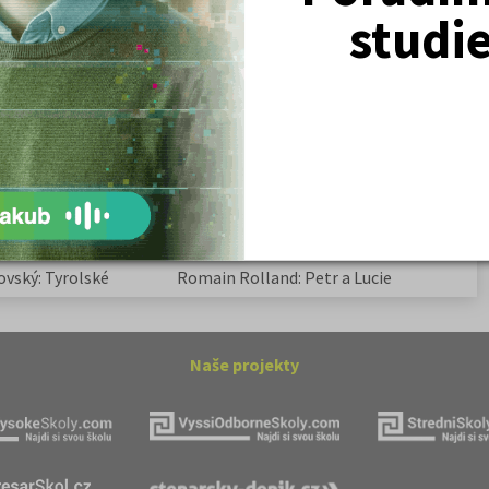
Žurnalistika
studi
Politologie a mezinár. vztahy
Policejní akademie
ovský: Tyrolské
Kritika hry M. L. King v Salesiánském
divadle
tronové struktuře
Základní charakteristiky obyvatelstva
a geografie sídel
ovský: Tyrolské
Romain Rolland: Petr a Lucie
Naše projekty