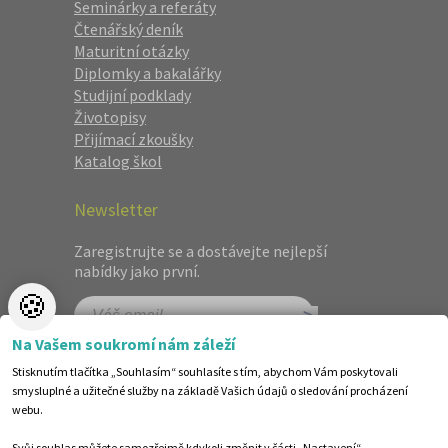
Seminárky a referáty
Čtenářský deník
Maturitní otázky
Diplomky a bakalářky
Studijní podklady
Životopisy
Přijímací zkoušky
Katalog škol
Newsletter
Zaregistrujte se a dostávejte nejlepší
nabídky jako první.
🍪
Na Vašem soukromí nám záleží
Stisknutím tlačítka „Souhlasím“ souhlasíte s tím, abychom Vám poskytovali
smysluplné a užitečné služby na základě Vašich údajů o sledování procházení
webu.
Svůj souhlas můžete samozřejmě kdykoli změnit v části „Nastavení“.