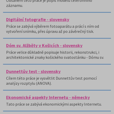
Obsahem této práce je popis modelu telefonního
záznamu.
Digitální fotografie - slovensky
Práce se zabývá výběrem fotoaparátu a prácí s ním od
vytvoření snímku, přes úpravu až po závěrečný tisk.
Dóm sv. Alžběty v Košicích - slovensky
Práce velice důkladně popisuje historii, rekonstrukci, i
architektonické znaky košického svatostánku - Dómu sv.
Dunnettův test - slovensky
Cílem této práce je vysvětlit Dunnettův test pomocí
analýzy rozptylu (ANOVA).
Ekonomické aspekty Internetu - německy
Tato práce se zabývá ekonomickými aspekty Internetu.