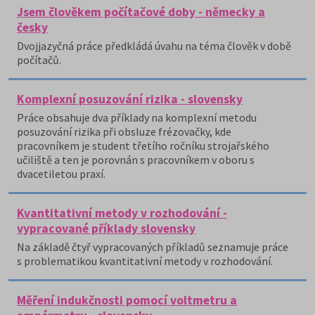
Jsem člověkem počítačové doby - německy a
česky
Dvojjazyčná práce předkládá úvahu na téma člověk v době
počítačů.
Komplexní posuzování rizika - slovensky
Práce obsahuje dva příklady na komplexní metodu
posuzování rizika při obsluze frézovačky, kde
pracovníkem je student třetího ročníku strojařského
učiliště a ten je porovnán s pracovníkem v oboru s
dvacetiletou praxí.
Kvantitativní metody v rozhodování -
vypracované příklady slovensky
Na základě čtyř vypracovaných příkladů seznamuje práce
s problematikou kvantitativní metody v rozhodování.
Měření indukčnosti pomocí voltmetru a