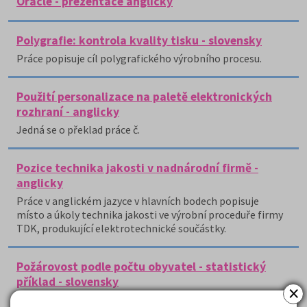
Oracle - prezentace anglicky
Polygrafie: kontrola kvality tisku - slovensky
Práce popisuje cíl polygrafického výrobního procesu.
Použití personalizace na paletě elektronických
rozhraní - anglicky
Jedná se o překlad práce č.
Pozice technika jakosti v nadnárodní firmě -
anglicky
Práce v anglickém jazyce v hlavních bodech popisuje
místo a úkoly technika jakosti ve výrobní proceduře firmy
TDK, produkující elektrotechnické součástky.
Požárovost podle počtu obyvatel - statistický
příklad - slovensky
×
Tato práce hledá souvislost mezi požárovostí ve