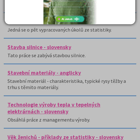
pc a známkou ze statistiky.
Statistika - vypracované příklady slovensky
Jedná se o pět vypracovaných úkolů ze statistiky.
Stavba silnice - slovensky
Tato práce se zabývá stavbou silnice.
Stavební materiály - anglicky
Stavební materiál - charakteristika, typické rysy těžby a
trhu s těmito materiály.
Technologie výroby tepla v tepelných
elektrárnách - slovensky
Obsáhlá práce z managementu výroby.
Věk ženichů - příklady ze statistiky - slovensky