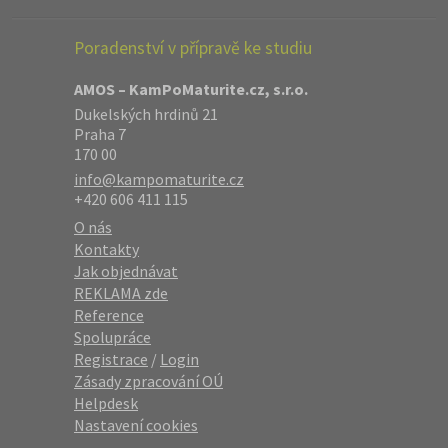
Poradenství v přípravě ke studiu
AMOS – KamPoMaturite.cz, s.r.o.
Dukelských hrdinů 21
Praha 7
170 00
info@kampomaturite.cz
+420 606 411 115
O nás
Kontakty
Jak objednávat
REKLAMA zde
Reference
Spolupráce
Registrace
/
Login
Zásady zpracování OÚ
Helpdesk
Nastavení cookies