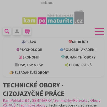
Reklama
PRÁVA
MEDICÍNU
PSYCHOLOGII
POLICEJNÍ AKADEMII
EKONOMII
HUMANITNÍ OBORY
OSP, TSP A ZSV
TECHNICKÉ VŠ
NEJŽÁDANĚJŠÍ OBORY
TECHNICKÉ OBORY -
CIZOJAZYČNÉ PRÁCE
KamPoMaturitě
/
SEMINÁRKY
/
Seminárky/Referáty
/
Obory
VŠ+VOŠ
/
Technické obory
/ Technické obory - cizojazyčné