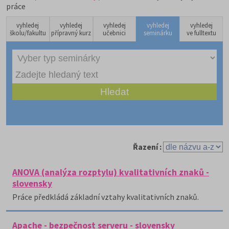
práce
vyhledej
vyhledej
vyhledej
vyhledej
vyhledej
školu/fakultu
přípravný kurz
učebnici
seminárku
ve fulltextu
Řazení :
ANOVA (analýza rozptylu) kvalitativních znaků -
slovensky
Práce předkládá základní vztahy kvalitativních znaků.
Apache - bezpečnost serveru - slovensky