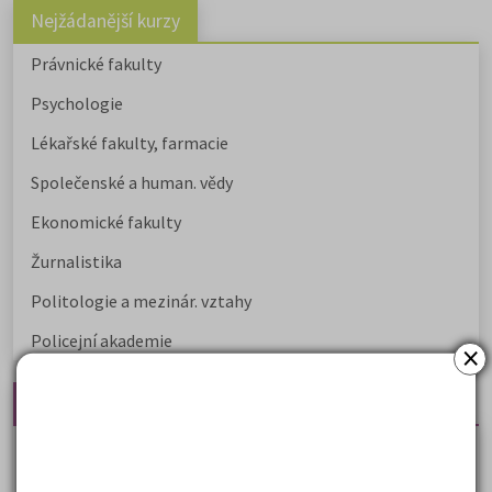
Nejžádanější kurzy
Právnické fakulty
Psychologie
Lékařské fakulty, farmacie
Společenské a human. vědy
Ekonomické fakulty
Žurnalistika
Politologie a mezinár. vztahy
Policejní akademie
×
Nejčtenější články
Kdy vysoké školy pořádají dny otevřených dveří
Na které fakulty se dostanete bez přijímaček 2026?