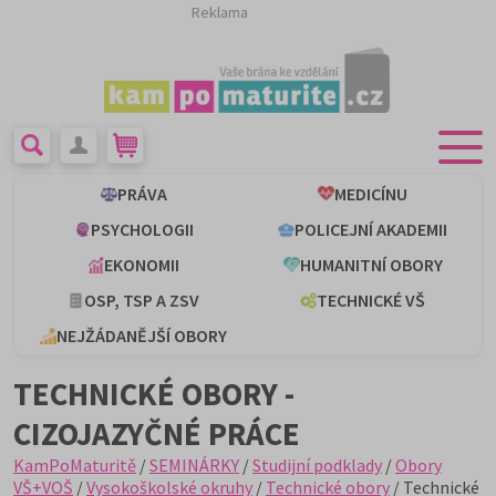
Reklama
PRÁVA
MEDICÍNU
PSYCHOLOGII
POLICEJNÍ AKADEMII
EKONOMII
HUMANITNÍ OBORY
OSP, TSP A ZSV
TECHNICKÉ VŠ
NEJŽÁDANĚJŠÍ OBORY
TECHNICKÉ OBORY -
CIZOJAZYČNÉ PRÁCE
KamPoMaturitě
/
SEMINÁRKY
/
Studijní podklady
/
Obory
VŠ+VOŠ
/
Vysokoškolské okruhy
/
Technické obory
/ Technické