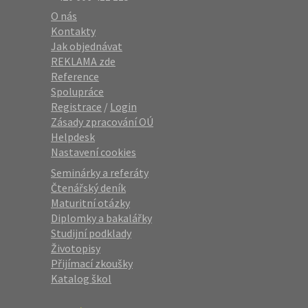
O nás
Kontakty
Jak objednávat
REKLAMA zde
Reference
Spolupráce
Registrace
/
Login
Zásady zpracování OÚ
Helpdesk
Nastavení cookies
Seminárky a referáty
Čtenářský deník
Maturitní otázky
Diplomky a bakalářky
Studijní podklady
Životopisy
Přijímací zkoušky
Katalog škol