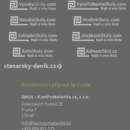
Poradenství v přípravě ke studiu
AMOS – KamPoMaturite.cz, s.r.o.
Dukelských hrdinů 21
Praha 7
170 00
info@kampomaturite.cz
+420 606 411 115