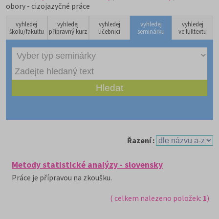
obory - cizojazyčné práce
vyhledej
vyhledej
vyhledej
vyhledej
vyhledej
školu/fakultu
přípravný kurz
učebnici
seminárku
ve fulltextu
Řazení :
Metody statistické analýzy - slovensky
Práce je přípravou na zkoušku.
( celkem nalezeno položek:
1
)