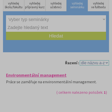
vyhledej
vyhledej
vyhledej
vyhledej
vyhledej
školu/fakultu
přípravný kurz
učebnici
seminárku
ve fulltextu
Řazení :
Environmentální management
Práce se zaměřuje na environmentální management.
( celkem nalezeno položek:
1
)