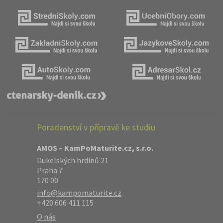
Poradenství v přípravě ke studiu
AMOS – KamPoMaturite.cz, s.r.o.
Dukelských hrdinů 21
Praha 7
170 00
info@kampomaturite.cz
+420 606 411 115
O nás