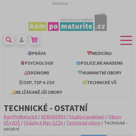
Reklama
PRÁVA
MEDICÍNU
PSYCHOLOGII
POLICEJNÍ AKADEMII
EKONOMII
HUMANITNÍ OBORY
OSP, TSP A ZSV
TECHNICKÉ VŠ
NEJŽÁDANĚJŠÍ OBORY
TECHNICKÉ - OSTATNÍ
KamPoMaturitě
/
SEMINÁRKY
/
Studijní podklady
/
Obory
VŠ+VOŠ
/
Otázky k Mgr. SZZk
/
Technické obory
/ Technické -
ostatní