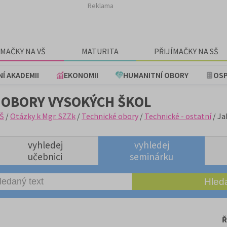
Reklama
ÍMAČKY NA VŠ
MATURITA
PŘIJÍMAČKY NA SŠ
NÍ AKADEMII
EKONOMII
HUMANITNÍ OBORY
OSP
 OBORY VYSOKÝCH ŠKOL
Š
/
Otázky k Mgr. SZZk
/
Technické obory
/
Technické - ostatní
/ Ja
vyhledej
vyhledej
učebnici
seminárku
Ř