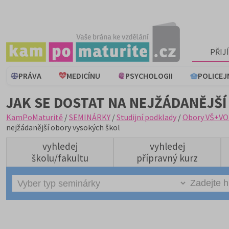
PŘIJ
PRÁVA
MEDICÍNU
PSYCHOLOGII
POLICEJ
JAK SE DOSTAT NA NEJŽÁDANĚJŠÍ
KamPoMaturitě
/
SEMINÁRKY
/
Studijní podklady
/
Obory VŠ+VO
nejžádanější obory vysokých škol
vyhledej
vyhledej
školu/fakultu
přípravný kurz