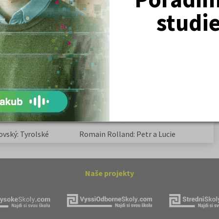
studi
Žurnalistika
Politologie a mezinár. vztahy
Policejní akademie
ovský: Tyrolské
Kritika hry M. L. King v Salesiánském
divadle
tronové struktuře
Základní charakteristiky obyvatelstva
a geografie sídel
ovský: Tyrolské
Romain Rolland: Petr a Lucie
Naše projekty