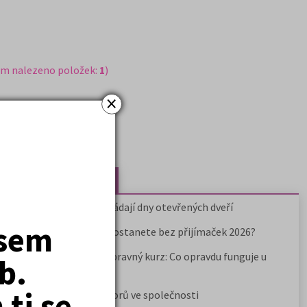
em nalezeno položek:
1
)
×
Nejčtenější články
Kdy vysoké školy pořádají dny otevřených dveří
jsem
Na které fakulty se dostanete bez přijímaček 2026?
Samostudium vs. přípravný kurz: Co opravdu funguje u
b.
přijímaček na VŠ?
ti se
Prestiž a vnímání oborů ve společnosti