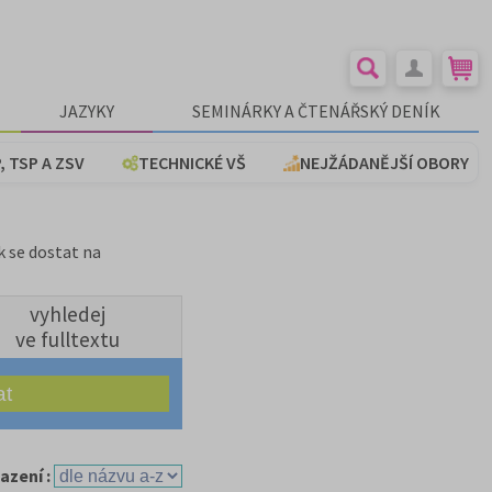
JAZYKY
SEMINÁRKY A ČTENÁŘSKÝ DENÍK
, TSP A ZSV
TECHNICKÉ VŠ
NEJŽÁDANĚJŠÍ OBORY
k se dostat na
vyhledej
ve fulltextu
azení :