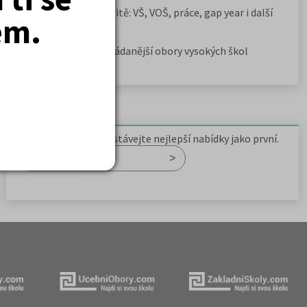
Rozcestník po maturitě: VŠ, VOŠ, práce, gap year i další
em.
možnosti
Jak se dostat na nejžádanější obory vysokých škol
Newsletter
Zaregistrujte se a dostávejte nejlepší nabídky jako první.