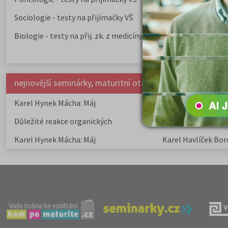
Sociologie - testy na přijímačky VŠ
Biologie - testy na přij. zk. z medicíny
nejnovější seminárky, maturitní otázky a čtenářsky deník
Karel Hynek Mácha: Máj
Karel Havlíček Bor
elegie
Důležité reakce organických
Zákonitosti v elek
sloučenin a jejich význam
Karel Hynek Mácha: Máj
Karel Havlíček Bor
elegie