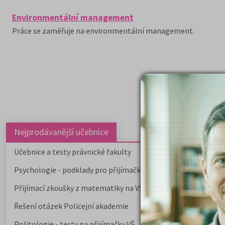
Environmentální management
Práce se zaměřuje na environmentální management.
Nejprodávanější učebnice
Učebnice a testy právnické fakulty
Psychologie - podklady pro přijímačky
Přijímací zkoušky z matematiky na VŠE Praha
Řešení otázek Policejní akademie
Politologie - testy na přijímačky VŠ