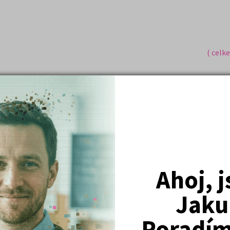
( celk
Nejžádanější kurzy
Právnické fakulty
Ahoj, 
Psychologie
Lékařské fakulty, farmacie
Jaku
Společenské a human. vědy
Poradím 
Ekonomické fakulty