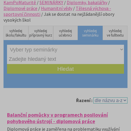
KamPoMaturitě
/
SEMINÁRKY
/
Diplomky, bakalářky
/
Diplomové práce
/
Humanitní vědy
/
Tělesná výchova -
sportovní činnosti
/ Jak se dostat na nejžádanější obory
vysokých škol
vyhledej
vyhledej
vyhledej
vyhledej
vyhledej
školu/fakultu
přípravný kurz
učebnici
seminárku
ve fulltextu
Řazení :
Balanční pomůcky v programech posilování
pohybového ústrojí - diplomová práce
Diplomová práce je zaměřena na problematiku využívání