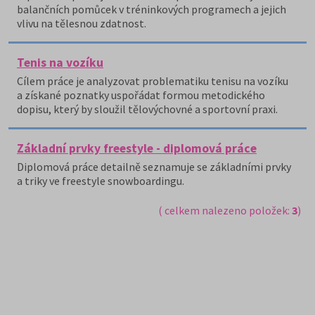
balančních pomůcek v tréninkových programech a jejich
vlivu na tělesnou zdatnost.
Tenis na vozíku
Cílem práce je analyzovat problematiku tenisu na vozíku
a získané poznatky uspořádat formou metodického
dopisu, který by sloužil tělovýchovné a sportovní praxi.
Základní prvky freestyle - diplomová práce
Diplomová práce detailně seznamuje se základními prvky
a triky ve freestyle snowboardingu.
( celkem nalezeno položek:
3
)