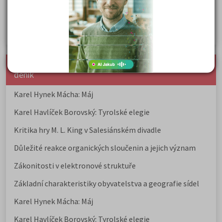
Rozcestník po maturitě: VŠ, VOŠ, práce, gap year i další
možnosti
Jak se dostat na nejžádanější obory vysokých škol
nejnovější seminárky, maturitní otázky a čtenářsky
deník
Karel Hynek Mácha: Máj
Karel Havlíček Borovský: Tyrolské elegie
Kritika hry M. L. King v Salesiánském divadle
Důležité reakce organických sloučenin a jejich význam
Zákonitosti v elektronové struktuře
Základní charakteristiky obyvatelstva a geografie sídel
Karel Hynek Mácha: Máj
Karel Havlíček Borovský: Tyrolské elegie