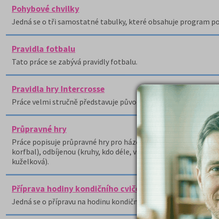
Pohybové chvilky
Jedná se o tři samostatné tabulky, které obsahuje program po
Pravidla fotbalu
Tato práce se zabývá pravidly fotbalu.
Pravidla hry Intercrosse
Práce velmi stručně představuje původ hry Intercorsse.
Průpravné hry
Práce popisuje průpravné hry pro házenou (vylučovaná dotykem
korfbal), odbíjenou (kruhy, kdo déle, všichni proti všem), kopa
kuželková).
Příprava hodiny kondičního cvičení s hudbou
Jedná se o přípravu na hodinu kondičního cvičení s hudbou, jejíž