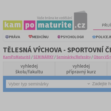
PŘIJ
PRÁVA
MEDICÍNU
PSYCHOLOGII
POLICEJ
TĚLESNÁ VÝCHOVA - SPORTOVNÍ Č
KamPoMaturitě
/
SEMINÁRKY
/
Seminárky/Referáty
/
Obory VŠ
vyhledej
vyhledej
školu/fakultu
přípravný kurz