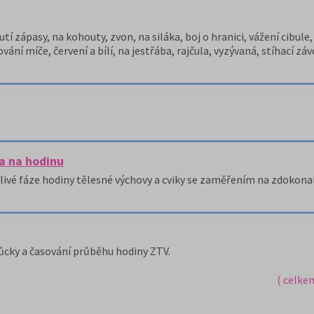
í zápasy, na kohouty, zvon, na siláka, boj o hranici, vážení cibule, 
ání míče, červení a bílí, na jestřába, rajčula, vyzývaná, stíhací zá
a na hodinu
otlivé fáze hodiny tělesné výchovy a cviky se zaměřením na zdokon
ůcky a časování průběhu hodiny ZTV.
( celke