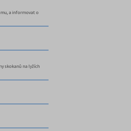
omu, a informovat o
ny skokanů na lyžích