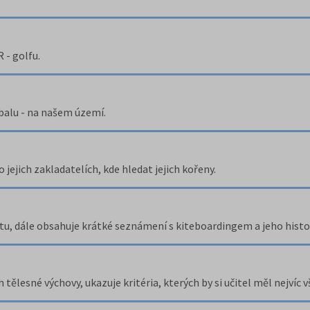
 - golfu.
jbalu - na našem území.
 jejich zakladatelích, kde hledat jejich kořeny.
tu, dále obsahuje krátké seznámení s kiteboardingem a jeho histor
ělesné výchovy, ukazuje kritéria, kterých by si učitel měl nejvíc v