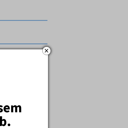
×
valecká, malý
přihráváním,
jsem
b.
ěla.