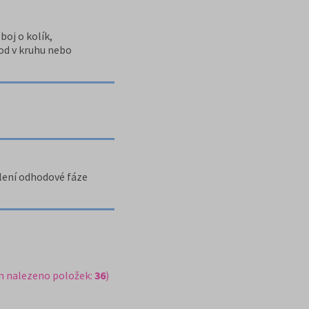
boj o kolík,
vod v kruhu nebo
alení odhodové fáze
m nalezeno položek:
36
)