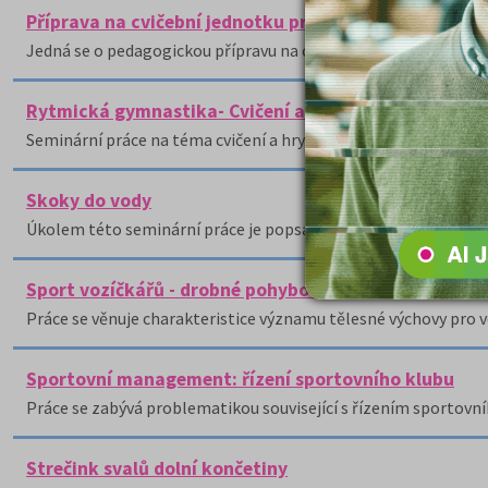
Příprava na cvičební jednotku pro starší žákyně (11 - 
Jedná se o pedagogickou přípravu na cvičební jednotku pro starš
Rytmická gymnastika- Cvičení a hry s obručemi
Seminární práce na téma cvičení a hry s obručemi.
Skoky do vody
Úkolem této seminární práce je popsat jeden z méně známých 
Sport vozíčkářů - drobné pohybové hry a hry s pravid
Práce se věnuje charakteristice významu tělesné výchovy pro vo
Sportovní management: řízení sportovního klubu
Práce se zabývá problematikou související s řízením sportovní
Strečink svalů dolní končetiny