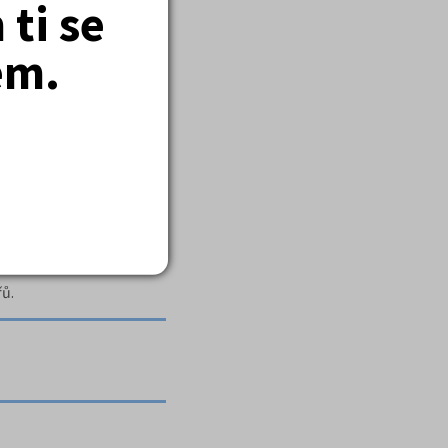
ti se
em.
řů.