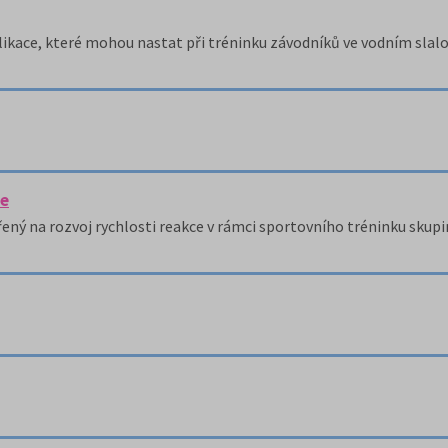
ikace, které mohou nastat při tréninku závodníků ve vodním slal
ce
ný na rozvoj rychlosti reakce v rámci sportovního tréninku skupi