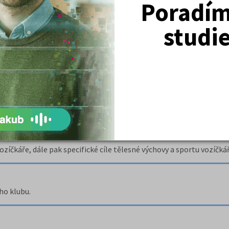
Poradím 
12 let)
í žákyně (11 - 12 let).
studi
vodních sportů - skoky do vody.
ly
zíčkáře, dále pak specifické cíle tělesné výchovy a sportu vozíčká
ho klubu.