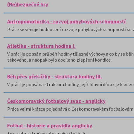
(Ne)bezpečné hry
Antropomotorika - rozvoj pohybových schopností
Práce se věnuje hodnocení rozvoje pohybových schopností se
Atletika - struktura hodina I.
V práci je popsán průběh hodiny tělesné výchovy a co by se bě
takového, a naopak bylo docíleno zlepšení kondice.
Běh přes překážky - struktura hodiny III.
V práci je popsána struktura hodiny, jejíž hlavní důraz je klad
Českomoravský fotbalový svaz - anglicky
Práce velmi krátce pojednává o Českomoravském fotbalovém 
Fotbal - historie a pravidla anglicky
Text velmi stručně informuje o fotbalu.