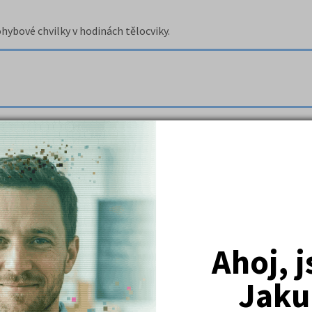
hybové chvilky v hodinách tělocviky.
 míče, brankáři, ragby - pokládaná), basketbal (ostrovy, vystěho
nou (chaos, bleší fotbal, propalovaná) a florbal (bago, honička s 
Ahoj, 
Jaku
 součástí je rozcvička, a vlastní cvičení zaměřené na různé partie t