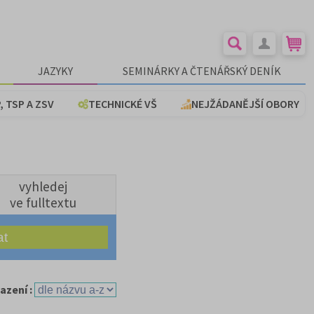
JAZYKY
SEMINÁRKY A ČTENÁŘSKÝ DENÍK
, TSP A ZSV
TECHNICKÉ VŠ
NEJŽÁDANĚJŠÍ OBORY
vyhledej
ve fulltextu
azení :