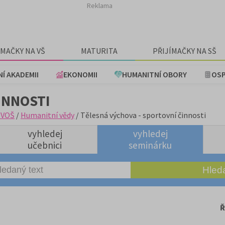
Reklama
ÍMAČKY NA VŠ
MATURITA
PŘIJÍMAČKY NA SŠ
NÍ AKADEMII
EKONOMII
HUMANITNÍ OBORY
OSP
INNOSTI
+VOŠ
/
Humanitní vědy
/ Tělesná výchova - sportovní činnosti
vyhledej
vyhledej
učebnici
seminárku
Ř