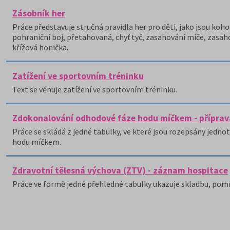
Zásobník her
Práce představuje stručná pravidla her pro děti, jako jsou kohout
pohraniční boj, přetahovaná, chyť tyč, zasahování míče, zasahov
křížová honička.
Zatížení ve sportovním tréninku
Text se věnuje zatížení ve sportovním tréninku.
Zdokonalování odhodové fáze hodu míčkem - příprav
Práce se skládá z jedné tabulky, ve které jsou rozepsány jedn
hodu míčkem.
Zdravotní tělesná výchova (ZTV) - záznam hospitace
Práce ve formě jedné přehledné tabulky ukazuje skladbu, pom