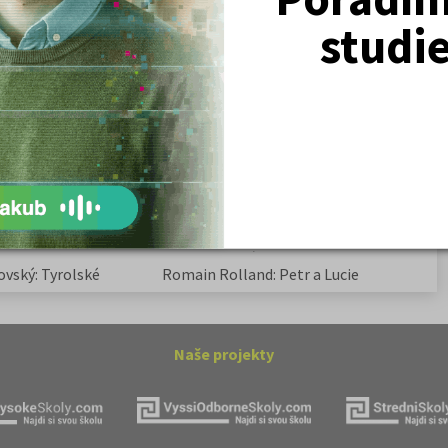
studi
Žurnalistika
Politologie a mezinár. vztahy
Policejní akademie
ovský: Tyrolské
Kritika hry M. L. King v Salesiánském
divadle
tronové struktuře
Základní charakteristiky obyvatelstva
a geografie sídel
ovský: Tyrolské
Romain Rolland: Petr a Lucie
Naše projekty