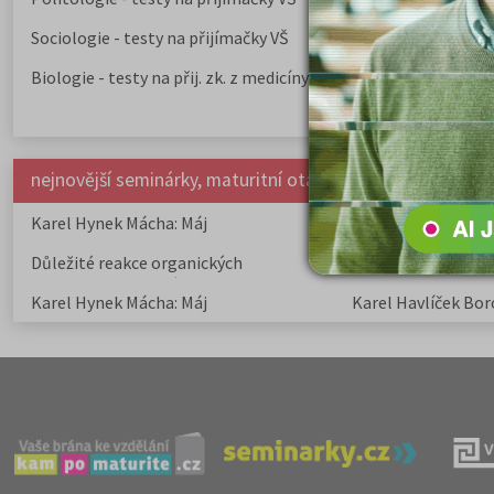
Sociologie - testy na přijímačky VŠ
Biologie - testy na přij. zk. z medicíny
nejnovější seminárky, maturitní otázky a čtenářsky deník
Karel Hynek Mácha: Máj
Karel Havlíček Bor
elegie
Důležité reakce organických
Zákonitosti v elek
sloučenin a jejich význam
Karel Hynek Mácha: Máj
Karel Havlíček Bor
elegie