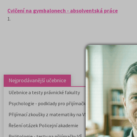
Cvičení na gymbalonech - absolventská práce
1.
Nejprodávanější učebnice
Učebnice a testy právnické fakulty
Psychologie - podklady pro přijímačky
Přijímací zkoušky z matematiky na VŠE Praha
Řešení otázek Policejní akademie
Politologie - testy na přijímačky VŠ