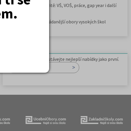
Rozcestník po maturitě: VŠ, VOŠ, práce, gap year i další
em.
možnosti
Jak se dostat na nejžádanější obory vysokých škol
Newsletter
Zaregistrujte se a dostávejte nejlepší nabídky jako první.