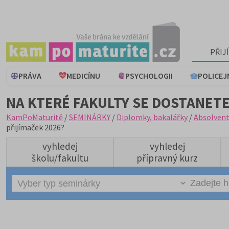
PŘIJ
PRÁVA
MEDICÍNU
PSYCHOLOGII
POLICEJ
NA KTERÉ FAKULTY SE DOSTANETE
KamPoMaturitě
/
SEMINÁRKY
/
Diplomky, bakalářky
/
Absolvent
přijímaček 2026?
vyhledej
vyhledej
školu/fakultu
přípravný kurz