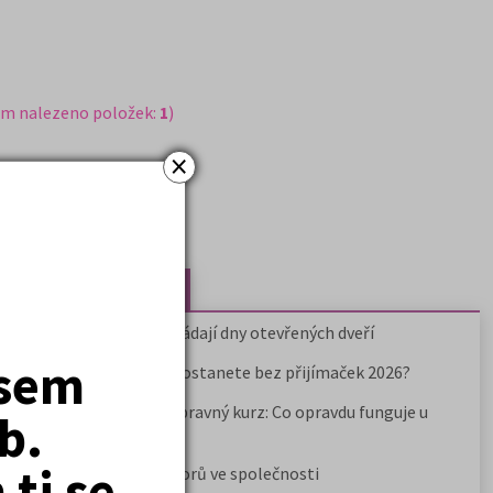
em nalezeno položek:
1
)
×
Nejčtenější články
Kdy vysoké školy pořádají dny otevřených dveří
jsem
Na které fakulty se dostanete bez přijímaček 2026?
Samostudium vs. přípravný kurz: Co opravdu funguje u
b.
přijímaček na VŠ?
ti se
Prestiž a vnímání oborů ve společnosti