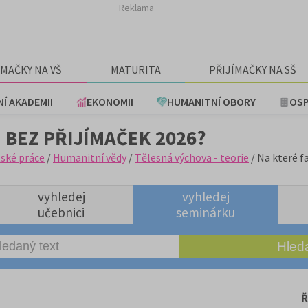
Reklama
ÍMAČKY NA VŠ
MATURITA
PŘIJÍMAČKY NA SŠ
NÍ AKADEMII
EKONOMII
HUMANITNÍ OBORY
OSP
 BEZ PŘIJÍMAČEK 2026?
ské práce
/
Humanitní vědy
/
Tělesná výchova - teorie
/ Na které f
vyhledej
vyhledej
učebnici
seminárku
Ř