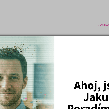
( celk
Nejžádanější kurzy
Právnické fakulty
Ahoj, 
Psychologie
Lékařské fakulty, farmacie
Jaku
Společenské a human. vědy
Poradím 
Ekonomické fakulty