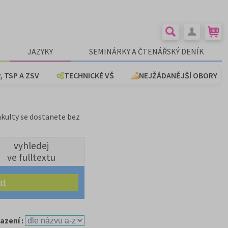
JAZYKY
SEMINÁRKY A ČTENÁŘSKÝ DENÍK
, TSP A ZSV
TECHNICKÉ VŠ
NEJŽÁDANĚJŠÍ OBORY
akulty se dostanete bez
vyhledej
ve fulltextu
azení :