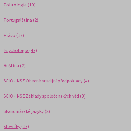
Politologie (10)
Portugalština (2)
Právo (17)
Psychologie (47)
Ruština (2)
SCIO - NSZ Obecné studijní předpoklady (4)
SCIO - NSZ Základy společenských věd (3)
Skandinávské jazyky (2)
Slovníky (17)