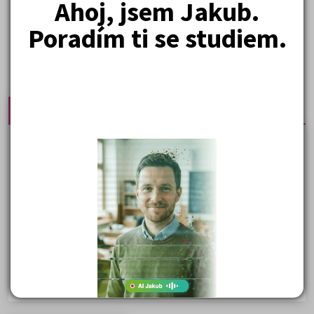
Ahoj, jsem Jakub.
Poradím ti se studiem.
Nejprodávanější učebnice
Učebnice a testy právnické fakulty
Psychologie - podklady pro přijímačky
Přijímací zkoušky z matematiky na VŠE Praha
Řešení otázek Policejní akademie
Politologie - testy na přijímačky VŠ
Sociologie - testy na přijímačky VŠ
Biologie - testy na přij. zk. z medicíny