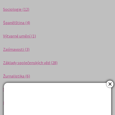
Sociologie (12)
Španělština (4)
Výtvarné umění (1)
Zajímavosti (3)
Základy společenských věd (28)
Žurnalistika (6)
×
SCIO testy VŠ (10)
Poradenství k výběru studia (1)