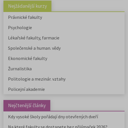
Nejžádanější kurzy
Právnické fakulty
Psychologie
Lékařské fakulty, farmacie
Společenské a human. vědy
Ekonomické fakulty
Žurnalistika
Politologie a mezinár. vztahy
Policejní akademie
Nejčtenější články
Kdy vysoké školy pořádají dny otevřených dveří
Na které fakulty se dostanete bez přijímaček 2026?