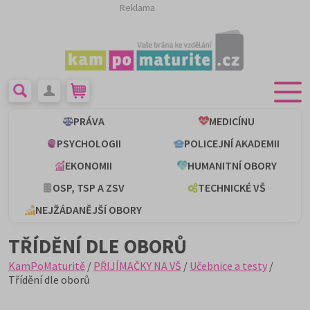
Reklama
PRÁVA
MEDICÍNU
PSYCHOLOGII
POLICEJNÍ AKADEMII
EKONOMII
HUMANITNÍ OBORY
OSP, TSP A ZSV
TECHNICKÉ VŠ
NEJŽÁDANĚJŠÍ OBORY
TŘÍDĚNÍ DLE OBORŮ
KamPoMaturitě
/
PŘIJÍMAČKY NA VŠ
/
Učebnice a testy
/
Třídění dle oborů