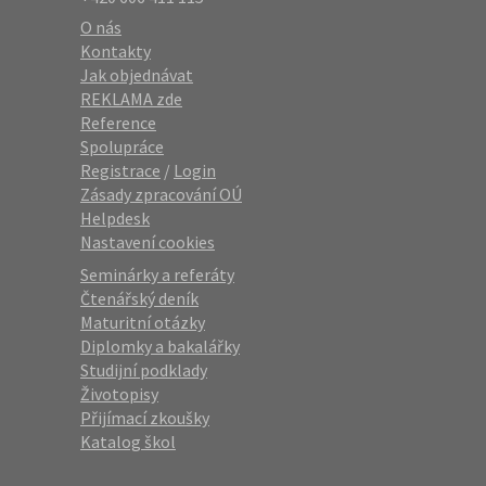
O nás
Kontakty
Jak objednávat
REKLAMA zde
Reference
Spolupráce
Registrace
/
Login
Zásady zpracování OÚ
Helpdesk
Nastavení cookies
Seminárky a referáty
Čtenářský deník
Maturitní otázky
Diplomky a bakalářky
Studijní podklady
Životopisy
Přijímací zkoušky
Katalog škol