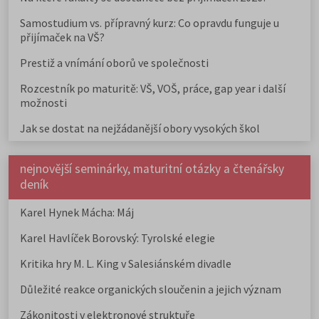
Samostudium vs. přípravný kurz: Co opravdu funguje u
přijímaček na VŠ?
Prestiž a vnímání oborů ve společnosti
Rozcestník po maturitě: VŠ, VOŠ, práce, gap year i další
možnosti
Jak se dostat na nejžádanější obory vysokých škol
nejnovější seminárky, maturitní otázky a čtenářsky
deník
Karel Hynek Mácha: Máj
Karel Havlíček Borovský: Tyrolské elegie
Kritika hry M. L. King v Salesiánském divadle
Důležité reakce organických sloučenin a jejich význam
Zákonitosti v elektronové struktuře