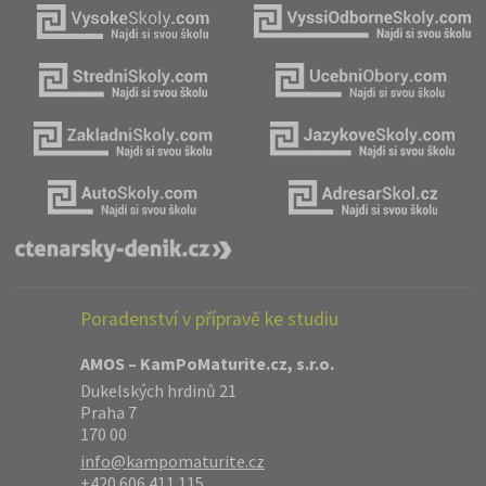
Poradenství v přípravě ke studiu
AMOS – KamPoMaturite.cz, s.r.o.
Dukelských hrdinů 21
Praha 7
170 00
info@kampomaturite.cz
+420 606 411 115