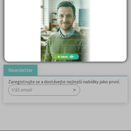
Důležité reakce organických sloučenin a jejich význam
Zákonitosti v elektronové struktuře
Základní charakteristiky obyvatelstva a geografie sídel
Karel Hynek Mácha: Máj
Karel Havlíček Borovský: Tyrolské elegie
Romain Rolland: Petr a Lucie
Newsletter
Zaregistrujte se a dostávejte nejlepší nabídky jako první.