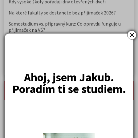
Kdy vysoké školy pořádají dny otevřených dveří
Na které fakulty se dostanete bez přijímaček 2026?
Samostudium vs. přípravný kurz: Co opravdu funguje u
přijímaček na VŠ?
×
Prestiž a vnímání oborů ve společnosti
Rozcestník po maturitě: VŠ, VOŠ, práce, gap year i další
možnosti
Jak se dostat na nejžádanější obory vysokých škol
Ahoj, jsem Jakub.
Poradím ti se studiem.
nejnovější seminárky, maturitní otázky a čtenářsky
deník
Karel Hynek Mácha: Máj
Karel Havlíček Borovský: Tyrolské elegie
Kritika hry M. L. King v Salesiánském divadle