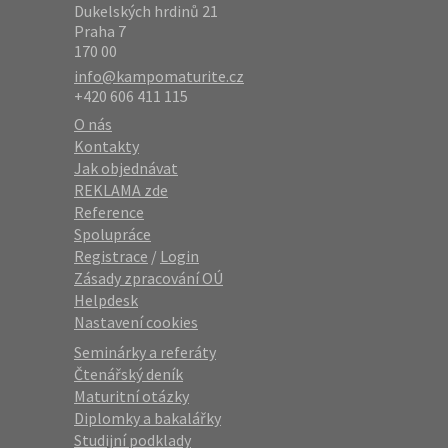
Dukelských hrdinů 21
Praha 7
170 00
info@kampomaturite.cz
+420 606 411 115
O nás
Kontakty
Jak objednávat
REKLAMA zde
Reference
Spolupráce
Registrace
/
Login
Zásady zpracování OÚ
Helpdesk
Nastavení cookies
Seminárky a referáty
Čtenářský deník
Maturitní otázky
Diplomky a bakalářky
Studijní podklady