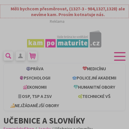
Měli bychcom přesměrovat, (1327-3 - 984,1327,1328) ale
nevíme kam. Prosím kotnatuje nás.
Reklama
PRÁVA
MEDICÍNU
PSYCHOLOGII
POLICEJNÍ AKADEMII
EKONOMII
HUMANITNÍ OBORY
OSP, TSP A ZSV
TECHNICKÉ VŠ
NEJŽÁDANĚJŠÍ OBORY
UČEBNICE A SLOVNÍKY
SeminárkyShop
/
Jazyky
/ Učebnice a slovníky