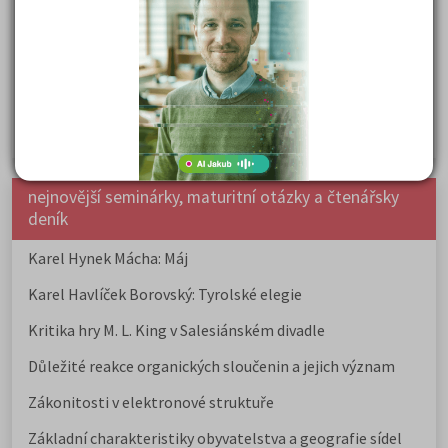
přijímaček na VŠ?
Prestiž a vnímání oborů ve společnosti
Rozcestník po maturitě: VŠ, VOŠ, práce, gap year i další
možnosti
Jak se dostat na nejžádanější obory vysokých škol
nejnovější seminárky, maturitní otázky a čtenářsky
deník
Karel Hynek Mácha: Máj
Karel Havlíček Borovský: Tyrolské elegie
Kritika hry M. L. King v Salesiánském divadle
Důležité reakce organických sloučenin a jejich význam
Zákonitosti v elektronové struktuře
Základní charakteristiky obyvatelstva a geografie sídel