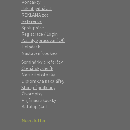
Kontakty
Jak objednávat
REKLAMA zde
Reference
Spolupráce
Registrace
/
Login
Zásady zpracování OÚ
Helpdesk
Nastavení cookies
Seminárky a referáty
Čtenářský deník
Maturitní otázky
Diplomky a bakalářky
Studijní podklady
Životopisy
Přijímací zkoušky
Katalog škol
Newsletter