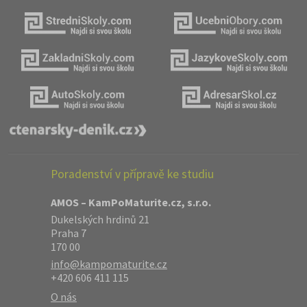
Poradenství v přípravě ke studiu
AMOS – KamPoMaturite.cz, s.r.o.
Dukelských hrdinů 21
Praha 7
170 00
info@kampomaturite.cz
+420 606 411 115
O nás