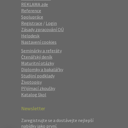
REKLAMA zde
Reference
Spolupráce
Registrace
/
Login
Zásady zpracování OÚ
Helpdesk
Nastavení cookies
Seminárky a referáty
Čtenářský deník
Maturitní otázky
Diplomky a bakalářky
Studijní podklady
Životopisy
Přijímací zkoušky
Katalog škol
Newsletter
Zaregistrujte se a dostávejte nejlepší
nabídky jako první.