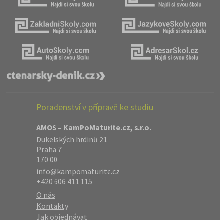
Poradenství v přípravě ke studiu
AMOS – KamPoMaturite.cz, s.r.o.
Dukelských hrdinů 21
Praha 7
170 00
info@kampomaturite.cz
+420 606 411 115
O nás
Kontakty
Jak objednávat