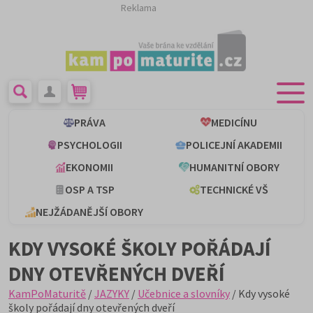
Reklama
PRÁVA
MEDICÍNU
PSYCHOLOGII
POLICEJNÍ AKADEMII
EKONOMII
HUMANITNÍ OBORY
OSP A TSP
TECHNICKÉ VŠ
NEJŽÁDANĚJŠÍ OBORY
KDY VYSOKÉ ŠKOLY POŘÁDAJÍ
DNY OTEVŘENÝCH DVEŘÍ
KamPoMaturitě
/
JAZYKY
/
Učebnice a slovníky
/ Kdy vysoké
školy pořádají dny otevřených dveří