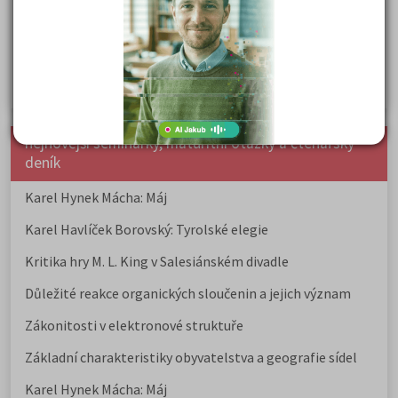
Prestiž a vnímání oborů ve společnosti
Rozcestník po maturitě: VŠ, VOŠ, práce, gap year i další
možnosti
Jak se dostat na nejžádanější obory vysokých škol
nejnovější seminárky, maturitní otázky a čtenářsky
deník
Karel Hynek Mácha: Máj
Karel Havlíček Borovský: Tyrolské elegie
Kritika hry M. L. King v Salesiánském divadle
Důležité reakce organických sloučenin a jejich význam
Zákonitosti v elektronové struktuře
Základní charakteristiky obyvatelstva a geografie sídel
Karel Hynek Mácha: Máj