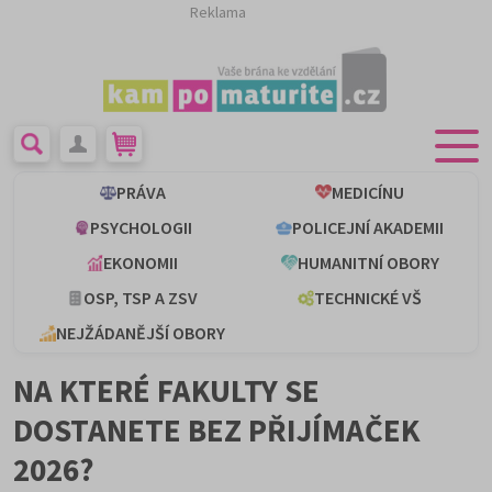
Reklama
PRÁVA
MEDICÍNU
PSYCHOLOGII
POLICEJNÍ AKADEMII
EKONOMII
HUMANITNÍ OBORY
OSP, TSP A ZSV
TECHNICKÉ VŠ
NEJŽÁDANĚJŠÍ OBORY
NA KTERÉ FAKULTY SE
DOSTANETE BEZ PŘIJÍMAČEK
2026?