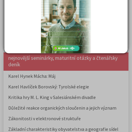
přijímaček na VŠ?
Prestiž a vnímání oborů ve společnosti
Rozcestník po maturitě: VŠ, VOŠ, práce, gap year i další
možnosti
Jak se dostat na nejžádanější obory vysokých škol
nejnovější seminárky, maturitní otázky a čtenářsky
deník
Karel Hynek Mácha: Máj
Karel Havlíček Borovský: Tyrolské elegie
Kritika hry M. L. King v Salesiánském divadle
Důležité reakce organických sloučenin a jejich význam
Zákonitosti v elektronové struktuře
Základní charakteristiky obyvatelstva a geografie sídel