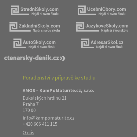
Poradenství v přípravě ke studiu
AMOS – KamPoMaturite.cz, s.r.o.
Dukelských hrdinů 21
Praha 7
170 00
info@kampomaturite.cz
+420 606 411 115
O nás