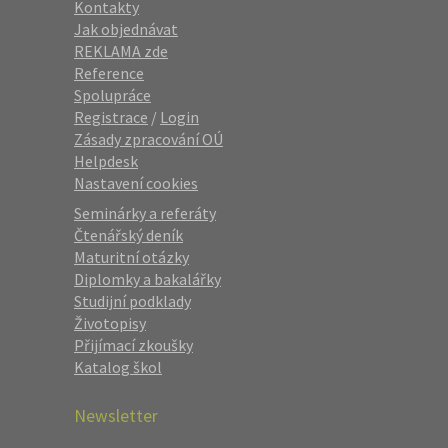
Kontakty
Jak objednávat
REKLAMA zde
Reference
Spolupráce
Registrace
/
Login
Zásady zpracování OÚ
Helpdesk
Nastavení cookies
Seminárky a referáty
Čtenářský deník
Maturitní otázky
Diplomky a bakalářky
Studijní podklady
Životopisy
Přijímací zkoušky
Katalog škol
Newsletter