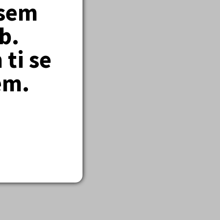
jsem
b.
ti se
em.