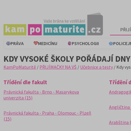
PŘIJ
PRÁVA
MEDICÍNU
PSYCHOLOGII
POLICEJ
KDY VYSOKÉ ŠKOLY POŘÁDAJÍ DN
KamPoMaturitě
/
PŘIJÍMAČKY NA VŠ
/
Učebnice a testy
/ Kdy vys
Třídění dle fakult
Třídění 
Právnická fakulta - Brno - Masarykova
Andragogik
univerzita (15)
Angličtina 
Právnická fakulta - Praha - Olomouc - Plzeň
(15)
Arabština (