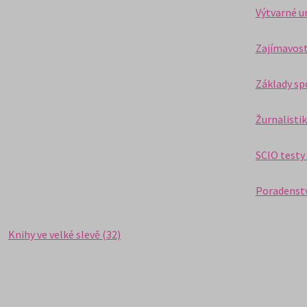
Výtvarné u
Zajímavost
Základy sp
Žurnalistik
SCIO testy 
Poradenství
Knihy ve velké slevě (32)