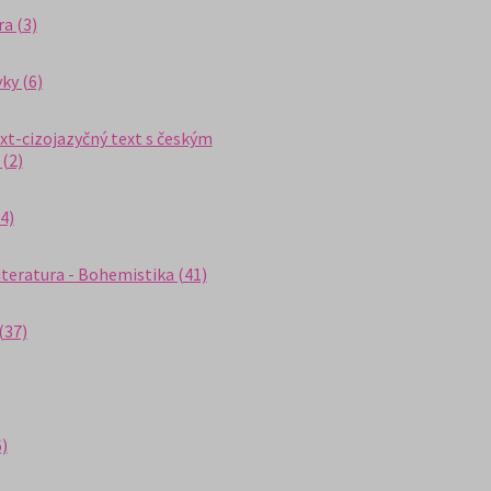
a (3)
yky (6)
ext-cizojazyčný text s českým
(2)
4)
iteratura - Bohemistika (41)
(37)
6)