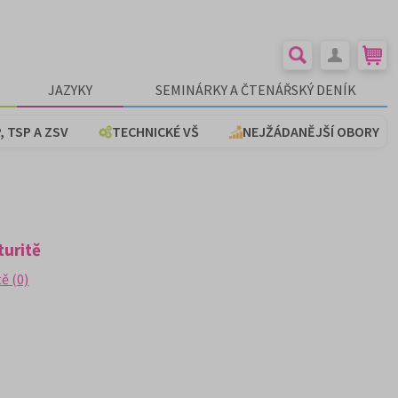
JAZYKY
SEMINÁRKY A ČTENÁŘSKÝ DENÍK
, TSP A ZSV
TECHNICKÉ VŠ
NEJŽÁDANĚJŠÍ OBORY
turitě
ě (0)