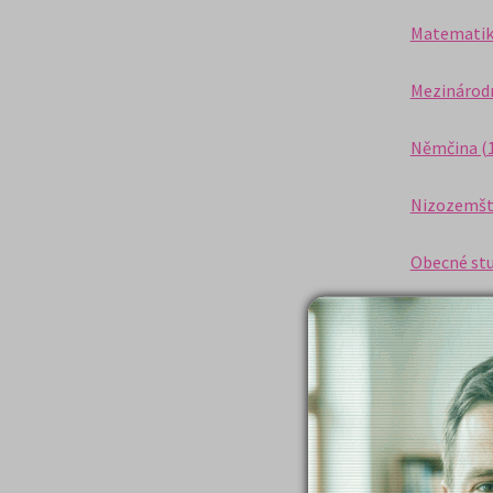
Matematik
Mezinárodn
Němčina (
Nizozemšti
Obecné stu
Pedagogika
Politologie
Portugalšt
Právo (17)