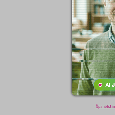
Psychologi
Ruština (2)
SCIO - NSZ
SCIO - NSZ
Skandinávs
Slovníky (1
Sociologie 
Španělštin