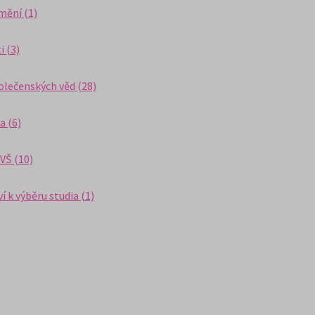
mění (1)
i (3)
olečenských věd (28)
a (6)
VŠ (10)
 k výběru studia (1)