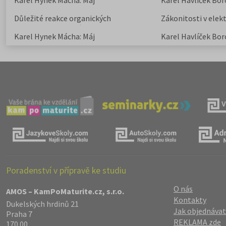
Karel Hynek Mácha: Máj
Karel Havlíček Bor
elegie
Důležité reakce organických
Zákonitosti v elek
sloučenin a jejich význam
Karel Hynek Mácha: Máj
Karel Havlíček Bor
elegie
Poradenství v přípravě ke studiu
O nás
AMOS – KamPoMaturite.cz, s.r.o.
Kontakty
Dukelských hrdinů 21
Jak objednávat
Praha 7
REKLAMA zde
170 00