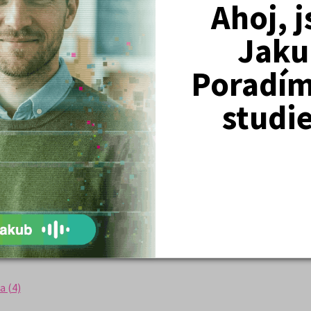
Ahoj, 
e (47)
Jaku
Poradím 
studi
 Obecné studijní předpoklady (4)
 Základy společenských věd (3)
ké jazyky (2)
7)
(12)
a (4)