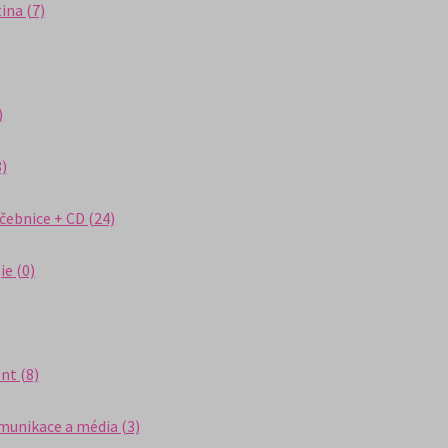
ina (7)
)
)
čebnice + CD (24)
ie (0)
t (8)
unikace a média (3)