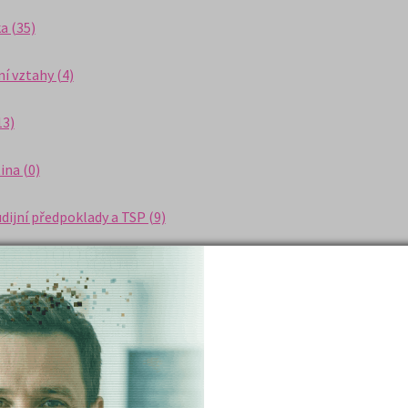
a (35)
í vztahy (4)
13)
na (0)
dijní předpoklady a TSP (9)
 (13)
 (10)
ina (2)