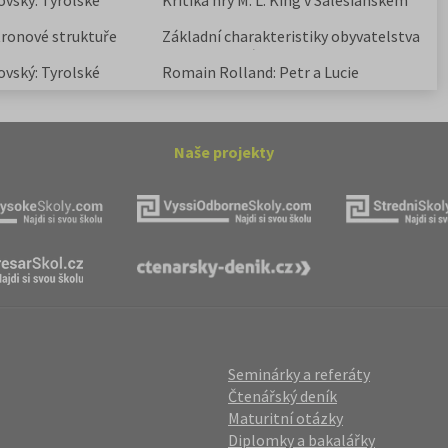
ovský: Tyrolské
Kritika hry M. L. King v Salesiánském
divadle
tronové struktuře
Základní charakteristiky obyvatelstva
a geografie sídel
ovský: Tyrolské
Romain Rolland: Petr a Lucie
Naše projekty
Seminárky a referáty
Čtenářský deník
Maturitní otázky
Diplomky a bakalářky