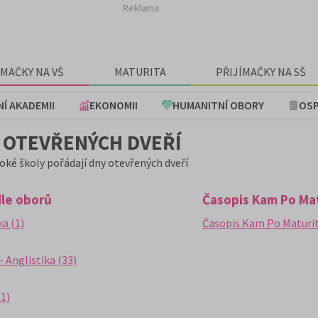
Reklama
ÍMAČKY NA VŠ
MATURITA
PŘIJÍMAČKY NA SŠ
NÍ AKADEMII
EKONOMII
HUMANITNÍ OBORY
OSP
Y OTEVŘENÝCH DVEŘÍ
oké školy pořádají dny otevřených dveří
dle oborů
Časopis Kam Po Ma
a (1)
Časopis Kam Po Maturit
- Anglistika (33)
1)