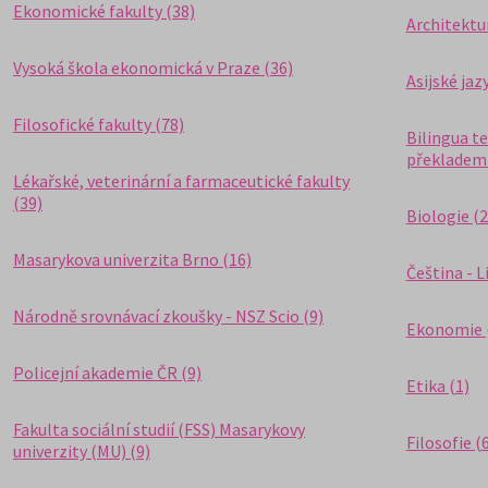
Ekonomické fakulty (38)
Architektur
Vysoká škola ekonomická v Praze (36)
Asijské jaz
Filosofické fakulty (78)
Bilingua t
překladem 
Lékařské, veterinární a farmaceutické fakulty
(39)
Biologie (2
Masarykova univerzita Brno (16)
Čeština - L
Národně srovnávací zkoušky - NSZ Scio (9)
Ekonomie 
Policejní akademie ČR (9)
Etika (1)
Fakulta sociální studií (FSS) Masarykovy
Filosofie (
univerzity (MU) (9)