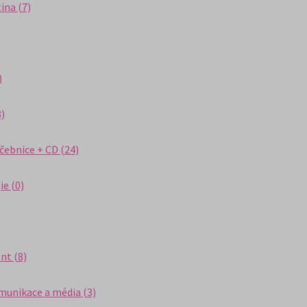
ina (7)
)
)
čebnice + CD (24)
ie (0)
t (8)
unikace a média (3)