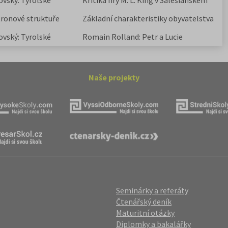
ovský: Tyrolské
Kritika hry M. L. King v Salesiánském
divadle
tronové struktuře
Základní charakteristiky obyvatelstva
a geografie sídel
ovský: Tyrolské
Romain Rolland: Petr a Lucie
Naše projekty
Seminárky a referáty
Čtenářský deník
Maturitní otázky
Diplomky a bakalářky