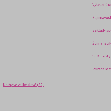
Výtvarné u
Zajímavost
Základy sp
Žurnalistik
SCIO testy 
Poradenství
Knihy ve velké slevě (32)