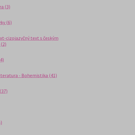
a (3)
yky (6)
ext-cizojazyčný text s českým
(2)
4)
iteratura - Bohemistika (41)
(37)
6)