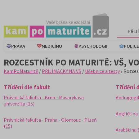
PŘIJ
PRÁVA
MEDICÍNU
PSYCHOLOGII
POLICE
ROZCESTNÍK PO MATURITĚ: VŠ, VO
KamPoMaturitě
/
PŘIJÍMAČKY NA VŠ
/
Učebnice a testy
/ Rozcest
Třídění dle fakult
Třídění 
Právnická fakulta - Brno - Masarykova
Andragogik
univerzita (15)
Angličtina 
Právnická fakulta - Praha - Olomouc - Plzeň
(15)
Arabština (