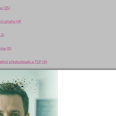
a (35)
í vztahy (4)
13)
na (0)
dijní předpoklady a TSP (9)
 (13)
 (10)
ina (2)