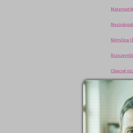
Matematik
Mezinárodn
Němčina (
Nizozemšti
Obecné stu
Pedagogika
Politologie
Portugalšt
Právo (17)