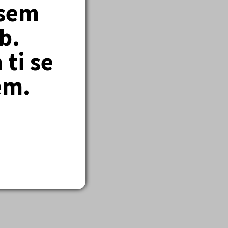
jsem
b.
ti se
em.