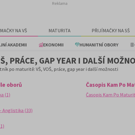
Reklama
ÍMAČKY NA VŠ
MATURITA
PŘIJÍMAČKY NA SŠ
JNÍ AKADEMII
EKONOMII
HUMANITNÍ OBORY
Š, PRÁCE, GAP YEAR I DALŠÍ MOŽN
ník po maturitě: VŠ, VOŠ, práce, gap year i další možnosti
dle oborů
Časopis Kam Po Ma
a (1)
Časopis Kam Po Maturit
- Anglistika (33)
1)