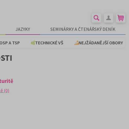
JAZYKY
SEMINÁRKY A ČTENÁŘSKÝ DENÍK
OSP A TSP
TECHNICKÉ VŠ
NEJŽÁDANĚJŠÍ OBORY
OSTI
turitě
ě (0)