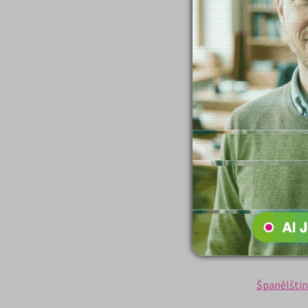
Psychologi
Ruština (2)
SCIO - NSZ
SCIO - NSZ
Skandinávs
Slovníky (1
Sociologie 
Španělštin