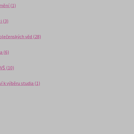
mění (1)
i (3)
olečenských věd (28)
a (6)
VŠ (10)
 k výběru studia (1)