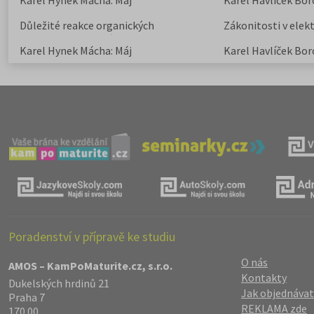
Karel Hynek Mácha: Máj
Karel Havlíček Bor
elegie
Důležité reakce organických
Zákonitosti v elek
sloučenin a jejich význam
Karel Hynek Mácha: Máj
Karel Havlíček Bor
elegie
Poradenství v přípravě ke studiu
O nás
AMOS – KamPoMaturite.cz, s.r.o.
Kontakty
Dukelských hrdinů 21
Jak objednávat
Praha 7
REKLAMA zde
170 00