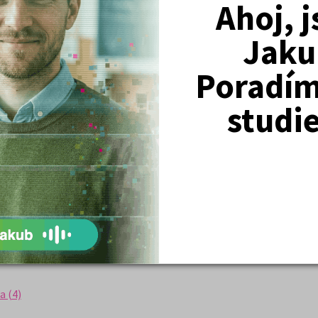
Ahoj, 
e (47)
Jaku
Poradím 
studi
 Obecné studijní předpoklady (4)
 Základy společenských věd (3)
ké jazyky (2)
7)
(12)
a (4)