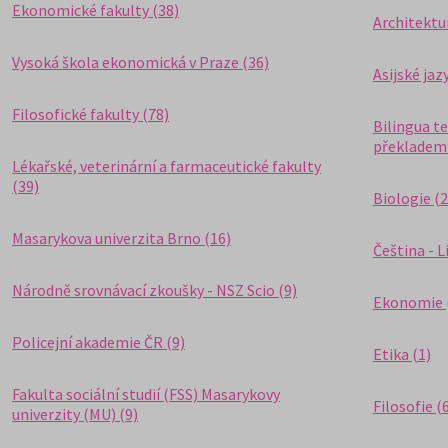
Ekonomické fakulty (38)
Architektur
Vysoká škola ekonomická v Praze (36)
Asijské jaz
Filosofické fakulty (78)
Bilingua t
překladem 
Lékařské, veterinární a farmaceutické fakulty
(39)
Biologie (2
Masarykova univerzita Brno (16)
Čeština - L
Národně srovnávací zkoušky - NSZ Scio (9)
Ekonomie 
Policejní akademie ČR (9)
Etika (1)
Fakulta sociální studií (FSS) Masarykovy
Filosofie (
univerzity (MU) (9)